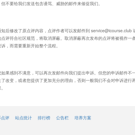
，但不要给我们发送包含谩骂、威胁的邮件来催促我们。
通知后修改了原点评内容，点评作者可以发邮件到
service@icourse.club
的点评符合社区规范，将取消屏蔽。取消屏蔽再次发布的点评将被视作一
投诉，而需要重新开始整个流程。
您如果感到不满意，可以再次发邮件向我们提出申诉。但您的申诉邮件不
生了改变，或者您提供了更加充分的理由，否则一般我们不会对申诉进行
果。
诉点评
站点统计
排行榜
公告栏
培养方案