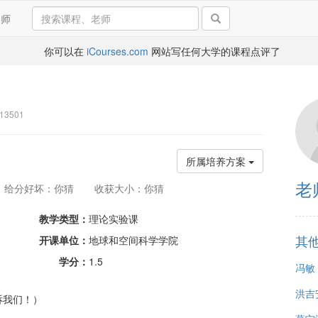
导师
你可以在
iCourses.com
网站写任何大学的课程点评了
13501
所属培养方案
老
给分好坏：你猜
收获大小：你猜
教学类型：
理论实验课
其
开课单位：
地球和空间科学学院
学分：
1.5
冯敏
洪吉
诉我们！）