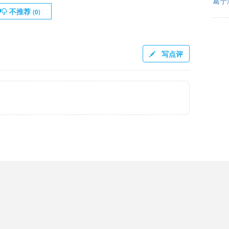
葛宁
不推荐
(
0
)
写点评