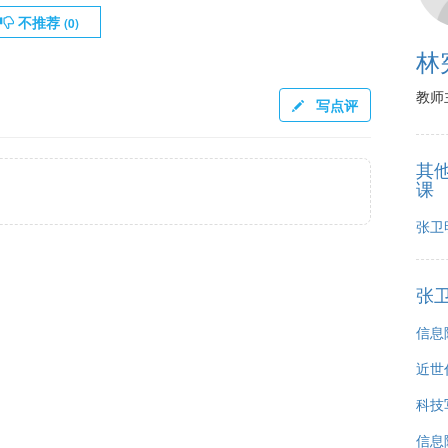
不推荐
(
0
)
林
教师
写点评
其
课
张卫
张
信息
近世
科技
信息