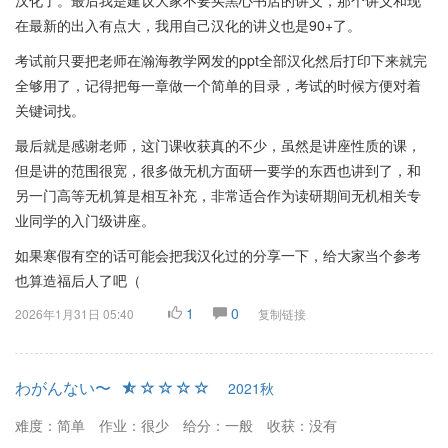
汉化了。最后我是建议大家不要买黑心书店的讲义，那个讲义和现
在最新的出入有点大，我用自己汉化的讲义也是90+了。
考试前只要把老师在瀚海教学网发的ppt全部汉化然后打印下来就完
全够用了，记得把每一章做一个简单的目录，考试的时候方便对着
关键词找。
最后就是感谢老师，这门课收获真的不少，虽然是讲座性质的课，
但是讲的范围很宽，很多做无机方面研一要学的东西也讲到了，和
另一门高等无机算是相互补充，非常适合作为读研期间无机相关专
业同学的入门级讲座。
如果寒假有空的话可能会把我汉化过的分享一下，给大家当个参考
也算造福后人了吧（
1
0
2026年1月31日 05:40
复制链接
わがんない〜
2021秋
难度：简单
作业：很少
给分：一般
收获：没有