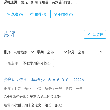
课程主页
：暂无（如果你知道，劳烦告诉我们！）
关注
推荐
不推荐
(
3
)
(
1
)
(
2
)
点评
写点评
排序
学期
评分
9条点评
课程学期评分趋势
少废话，你H-index多少
2022秋
难度：中等
作业：中等
给分：一般
收获：一般
给6分纯粹是因为星期六早上还要上课....
经常有小测，期末交论文，给分一般吧