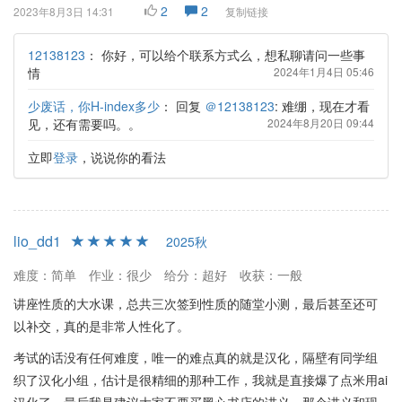
2
2
2023年8月3日 14:31
复制链接
12138123
：
你好，可以给个联系方式么，想私聊请问一些事
情
2024年1月4日 05:46
少废话，你H-index多少
：
回复
＠12138123
: 难绷，现在才看
见，还有需要吗。。
2024年8月20日 09:44
立即
登录
，说说你的看法
lio_dd1
2025秋
难度：简单
作业：很少
给分：超好
收获：一般
讲座性质的大水课，总共三次签到性质的随堂小测，最后甚至还可
以补交，真的是非常人性化了。
考试的话没有任何难度，唯一的难点真的就是汉化，隔壁有同学组
织了汉化小组，估计是很精细的那种工作，我就是直接爆了点米用ai