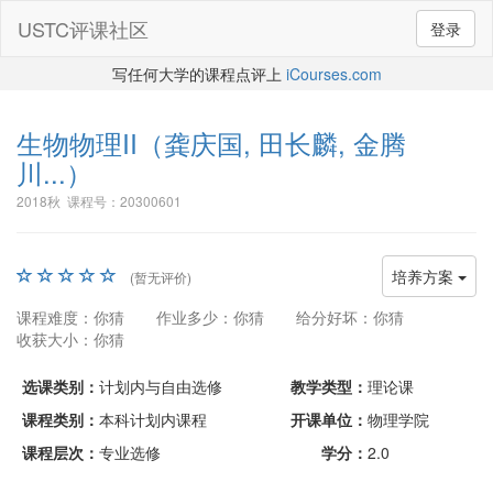
USTC评课社区
登录
写任何大学的课程点评上
iCourses.com
生物物理II
（龚庆国, 田长麟, 金腾
川...）
2018秋 课程号：20300601
培养方案
(暂无评价)
课程难度：你猜
作业多少：你猜
给分好坏：你猜
收获大小：你猜
选课类别：
计划内与自由选修
教学类型：
理论课
课程类别：
本科计划内课程
开课单位：
物理学院
课程层次：
专业选修
学分：
2.0