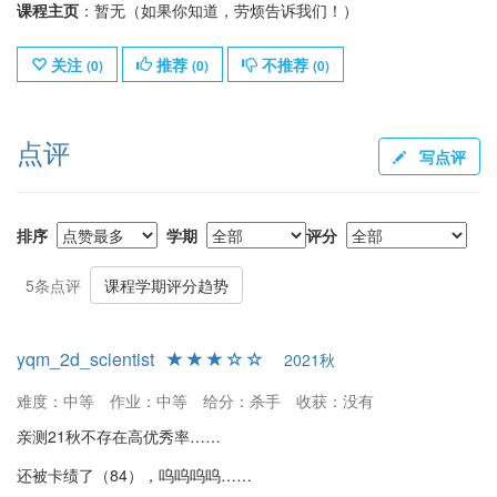
课程主页
：暂无（如果你知道，劳烦告诉我们！）
关注
推荐
不推荐
(
0
)
(
0
)
(
0
)
点评
写点评
排序
学期
评分
5条点评
课程学期评分趋势
yqm_2d_scientist
2021秋
难度：中等
作业：中等
给分：杀手
收获：没有
亲测21秋不存在高优秀率……
还被卡绩了（84），呜呜呜呜……