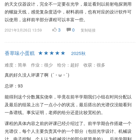
的天文仪器设计，完全不一定要在光学，最近看到以前射电探测用
的螺旋天线，感觉复杂度适中，材料易得，也有对应的设计软件可
以使用，这样前半部分课程可以丰富一些。
3
0
2021年3月26日 13:59
复制链接
香草味小蛋糕
2025秋
难度：简单
作业：很少
给分：超好
收获：很多
真的好久没人评课了啊 (´・ω・`)
总评：93
能得到这个分数属实侥幸，毕竟在前半学期我们小组在时间分配以
及最后的组装上出了一点小小的状况，最后搭出的光谱仪没能看到
一条谱线。事实证明，老师的给分还是比较宽松的。
课程的具体内容之前的评课已经介绍过了。前半学期合作搭建一个
光谱仪，每个人主要负责其中的一个部分（包括光学设计、机械设
计、电子控制…个人认为机械设计的部分挺简单的）。后半学期利