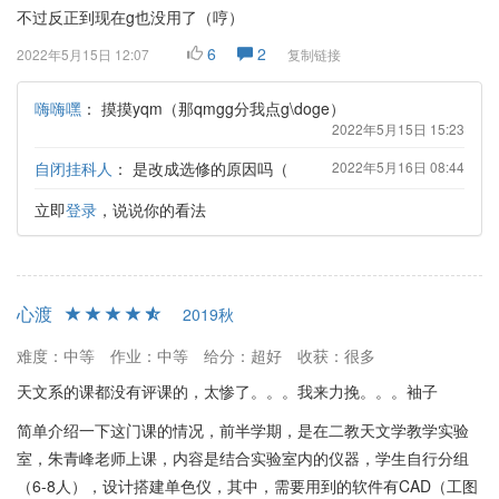
不过反正到现在g也没用了（哼）
6
2
2022年5月15日 12:07
复制链接
嗨嗨嘿
：
摸摸yqm（那qmgg分我点g\doge）
2022年5月15日 15:23
自闭挂科人
：
是改成选修的原因吗（
2022年5月16日 08:44
立即
登录
，说说你的看法
心渡
2019秋
难度：中等
作业：中等
给分：超好
收获：很多
天文系的课都没有评课的，太惨了。。。我来力挽。。。袖子
简单介绍一下这门课的情况，前半学期，是在二教天文学教学实验
室，朱青峰老师上课，内容是结合实验室内的仪器，学生自行分组
（6-8人），设计搭建单色仪，其中，需要用到的软件有CAD（工图