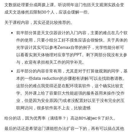
文数据处理要分成两拨上课。听说明年这门包括天文观测实践会变
成天文选修然后限制30个人，应该会缓解一些。
关于课程内容，其实还是比较推荐的。
前半部分算是天文仪器设计的入门内容，主要的难点在几个软
件的使用，只要小组分工好不摸鱼应该会很愉快。关于具体的
光学设计其实可以参考Zemax自带的例子，光学性能分析可
以看看实测天体物理对应章节的PPT。剩下两部分我没有太参
与，欢迎有承担相关工作的同学补充。
后半部分的内容非常有用，尤其是对于打算做观测的同学，基
本的一些data reduction的步骤都有讲解/可以去找助教请教。
这部分的难点我觉得还是在配环境装软件，这个确实比较玄
学。另外课上给了容量巨大性能超强的服务器用来操作/交作
业，但是因为安全原因(?)或者没配置好以至于没有完全的互
联网访问，很多软件装不上去，比较遗憾
给分的话，因为优秀率（满绩率？）高达80%被jwc卡了好久。
最后的话还是希望这门课能想办法扩容一下的，再有可以搞点其他