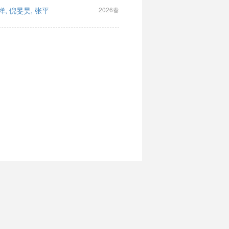
祥, 倪旻昊, 张平
2026春