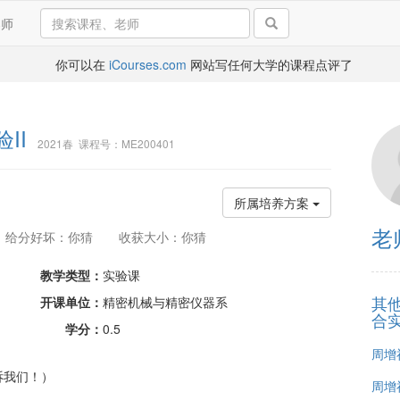
导师
你可以在
iCourses.com
网站写任何大学的课程点评了
II
2021春 课程号：ME200401
所属培养方案
老
给分好坏：你猜
收获大小：你猜
教学类型：
实验课
其
开课单位：
精密机械与精密仪器系
合实
学分：
0.5
周增
诉我们！）
周增