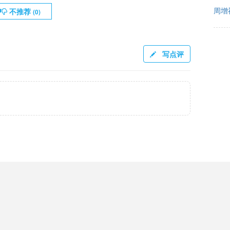
周增
不推荐
(
0
)
写点评