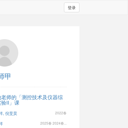
登录
师甲
他老师的「测控技术及仪器综
验II」课
祥, 倪旻昊
2022春
祥
2025春 2024春...