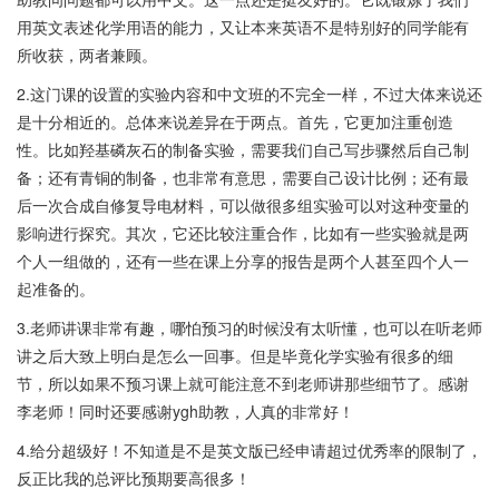
用英文表述化学用语的能力，又让本来英语不是特别好的同学能有
所收获，两者兼顾。
2.这门课的设置的实验内容和中文班的不完全一样，不过大体来说还
是十分相近的。总体来说差异在于两点。首先，它更加注重创造
性。比如羟基磷灰石的制备实验，需要我们自己写步骤然后自己制
备；还有青铜的制备，也非常有意思，需要自己设计比例；还有最
后一次合成自修复导电材料，可以做很多组实验可以对这种变量的
影响进行探究。其次，它还比较注重合作，比如有一些实验就是两
个人一组做的，还有一些在课上分享的报告是两个人甚至四个人一
起准备的。
3.老师讲课非常有趣，哪怕预习的时候没有太听懂，也可以在听老师
讲之后大致上明白是怎么一回事。但是毕竟化学实验有很多的细
节，所以如果不预习课上就可能注意不到老师讲那些细节了。感谢
李老师！同时还要感谢ygh助教，人真的非常好！
4.给分超级好！不知道是不是英文版已经申请超过优秀率的限制了，
反正比我的总评比预期要高很多！