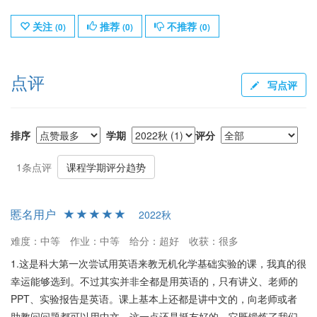
关注
推荐
不推荐
(
0
)
(
0
)
(
0
)
点评
写点评
排序
学期
评分
1条点评
课程学期评分趋势
慝名用户
2022秋
难度：中等
作业：中等
给分：超好
收获：很多
1.这是科大第一次尝试用英语来教无机化学基础实验的课，我真的很
幸运能够选到。不过其实并非全都是用英语的，只有讲义、老师的
PPT、实验报告是英语。课上基本上还都是讲中文的，向老师或者
助教问问题都可以用中文。这一点还是挺友好的。它既锻炼了我们