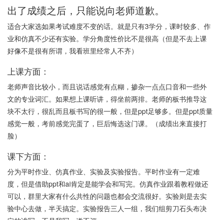
出了成绩之后，只能说向老师道歉。
适合大家选如果考试难度不变的话。就是只有3学分，课时较多、作
业和仿真不少还有实验。学分角度性价比不是很高（但是不去上课
好像不是很有所谓，我看班里经常人不齐）
上课方面：
老师声音比较小，而且说话感觉有点糊，掺杂一点点口音和一些外
文的专业词汇。如果想上课听讲，得坐前两排。老师的板书推导这
块不太行，很乱而且板书写的很一般，但是ppt足够多。但是ppt质量
感觉一般，考前感觉完蛋了，巨后悔选这门课。（成绩出来直接打
脸）
课下方面：
分为平时作业、仿真作业、实验及实验报告。平时作业有一定难
度，但是借助ppt和ai肯定是能学会和写完。仿真作业跟着教程做还
可以，群里大家有什么共性的问题也都会交流很好。实验则是去实
验中心去做，半天搞定。实验报告三人一组，我们组剪刀石头布决