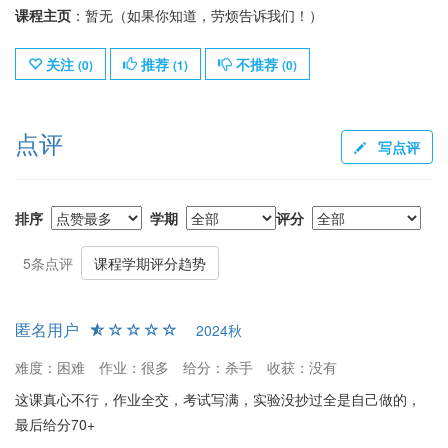
课程主页
：暂无（如果你知道，劳烦告诉我们！）
关注
推荐
不推荐
(
0
)
(
1
)
(
0
)
点评
写点评
排序
学期
评分
5条点评
课程学期评分趋势
匿名用户
2024秋
难度：困难
作业：很多
给分：杀手
收获：没有
这课真心不行，作业全交，考试写满，实验没抄过全是自己做的，
最后给分70+