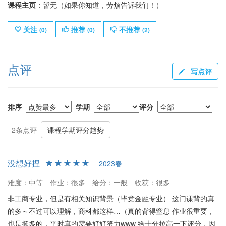
课程主页
：暂无（如果你知道，劳烦告诉我们！）
关注
推荐
不推荐
(
0
)
(
0
)
(
2
)
点评
写点评
排序
学期
评分
2条点评
课程学期评分趋势
没想好捏
2023春
难度：中等
作业：很多
给分：一般
收获：很多
非工商专业，但是有相关知识背景（毕竟金融专业） 这门课背的真
的多～不过可以理解，商科都这样…（真的背得窒息 作业很重要，
也是挺多的，平时真的需要好好努力www 给十分拉高一下评分，因