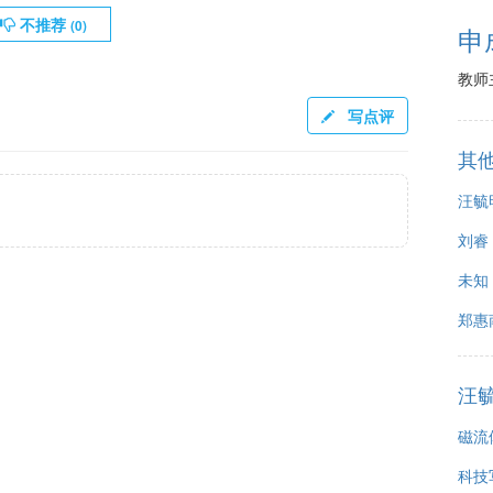
不推荐
(
0
)
申
教师
写点评
其
汪毓
刘睿
未知
郑惠
汪
磁流
科技