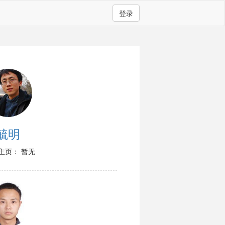
登录
毓明
主页： 暂无