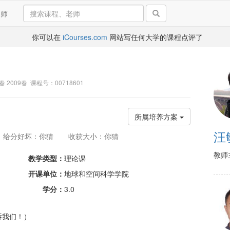
导师
你可以在
iCourses.com
网站写任何大学的课程点评了
0春 2009春 课程号：00718601
所属培养方案
汪
给分好坏：你猜
收获大小：你猜
教师
教学类型：
理论课
开课单位：
地球和空间科学学院
学分：
3.0
诉我们！）