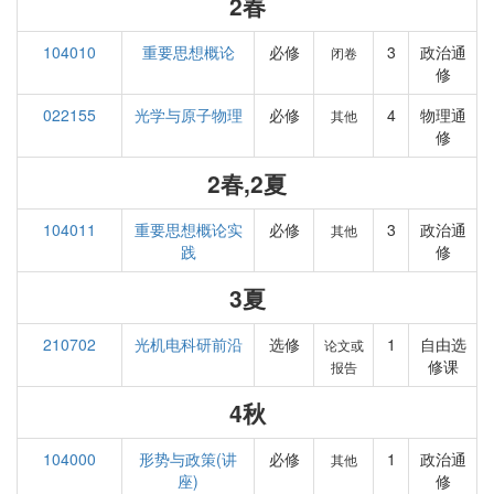
2春
104010
重要思想概论
必修
3
政治通
闭卷
修
022155
光学与原子物理
必修
4
物理通
其他
修
2春,2夏
104011
重要思想概论实
必修
3
政治通
其他
践
修
3夏
210702
光机电科研前沿
选修
1
自由选
论文或
修课
报告
4秋
104000
形势与政策(讲
必修
1
政治通
其他
座)
修