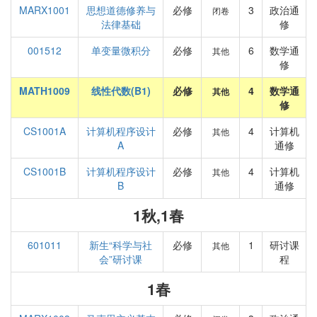
MARX1001
思想道德修养与
必修
3
政治通
闭卷
法律基础
修
001512
单变量微积分
必修
6
数学通
其他
修
MATH1009
线性代数(B1)
必修
4
数学通
其他
修
CS1001A
计算机程序设计
必修
4
计算机
其他
A
通修
CS1001B
计算机程序设计
必修
4
计算机
其他
B
通修
1秋,1春
601011
新生“科学与社
必修
1
研讨课
其他
会”研讨课
程
1春