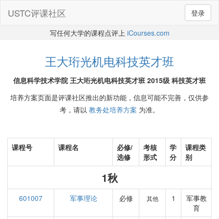
USTC评课社区
登录
写任何大学的课程点评上
iCourses.com
王大珩光机电科技英才班
信息科学技术学院 王大珩光机电科技英才班 2015级 科技英才班
培养方案页面是评课社区推出的新功能，信息可能不完善，仅供参
考，请以
教务处培养方案
为准。
课程号
课程名
必修/
考核
学
课程类
选修
形式
分
别
1秋
601007
军事理论
必修
1
军事教
其他
育