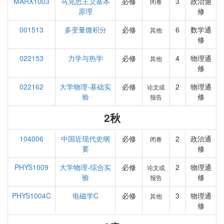
MARX1003
马克思主义基本
必修
3
政治通
闭卷
原理
修
001513
多变量微积分
必修
6
数学通
其他
修
022153
力学与热学
必修
4
物理通
其他
修
022162
大学物理-基础实
必修
2
物理通
论文或
验
修
报告
2秋
104006
中国近现代史纲
必修
2
政治通
闭卷
要
修
PHYS1009
大学物理-综合实
必修
2
物理通
论文或
验
修
报告
PHYS1004C
电磁学C
必修
3
物理通
其他
修