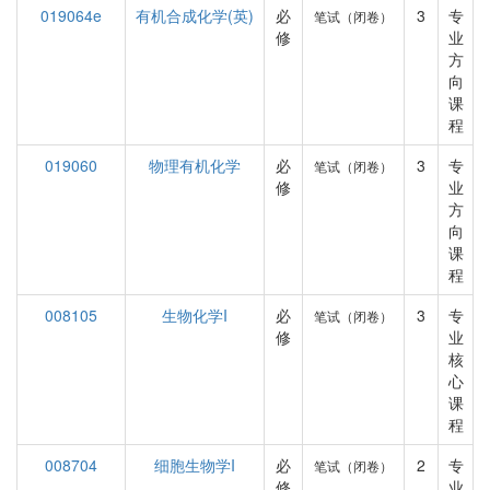
019064e
有机合成化学(英)
必
3
专
笔试（闭卷）
修
业
方
向
课
程
019060
物理有机化学
必
3
专
笔试（闭卷）
修
业
方
向
课
程
008105
生物化学I
必
3
专
笔试（闭卷）
修
业
核
心
课
程
008704
细胞生物学I
必
2
专
笔试（闭卷）
修
业