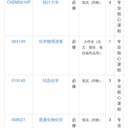
CHEM5010P
统计力学
必
4
专
笔试（闭卷）
修
业
核
心
课
程
003145
化学物理进展
必
1
专
大作业（论
修
业
文、报告、项
核
目或作品等）
心
课
程
019145
结晶化学
必
3
专
笔试（闭卷）
修
业
核
心
课
程
008027
普通生物化学
必
3
专
笔试（闭卷）
修
业