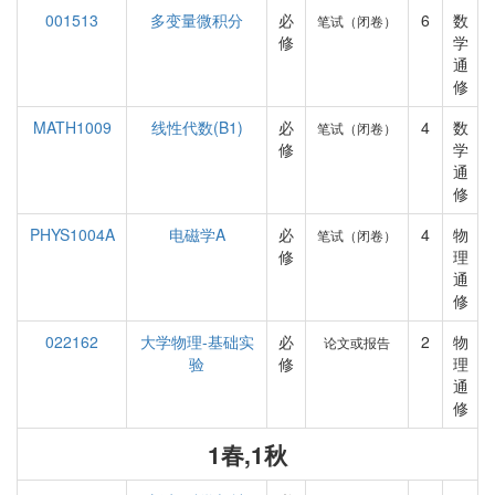
001513
多变量微积分
必
6
数
笔试（闭卷）
修
学
通
修
MATH1009
线性代数(B1)
必
4
数
笔试（闭卷）
修
学
通
修
PHYS1004A
电磁学A
必
4
物
笔试（闭卷）
修
理
通
修
022162
大学物理-基础实
必
2
物
论文或报告
验
修
理
通
修
1春,1秋