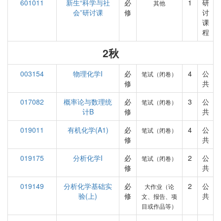
601011
新生“科学与社
必
1
研
其他
会”研讨课
修
讨
课
程
2秋
003154
物理化学I
必
4
公
笔试（闭卷）
修
共
017082
概率论与数理统
必
3
公
笔试（闭卷）
计B
修
共
019011
有机化学(A1)
必
4
公
笔试（闭卷）
修
共
019175
分析化学I
必
2
公
笔试（闭卷）
修
共
019149
分析化学基础实
必
2
公
大作业（论
验(上)
修
共
文、报告、项
目或作品等）