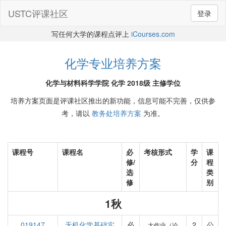
USTC评课社区
登录
写任何大学的课程点评上
iCourses.com
化学专业培养方案
化学与材料科学学院 化学 2018级 主修学位
培养方案页面是评课社区推出的新功能，信息可能不完善，仅供参
考，请以
教务处培养方案
为准。
课程号
课程名
必
考核形式
学
课
修/
分
程
选
类
修
别
1秋
019147
无机化学基础实
必
2
公
大作业（论