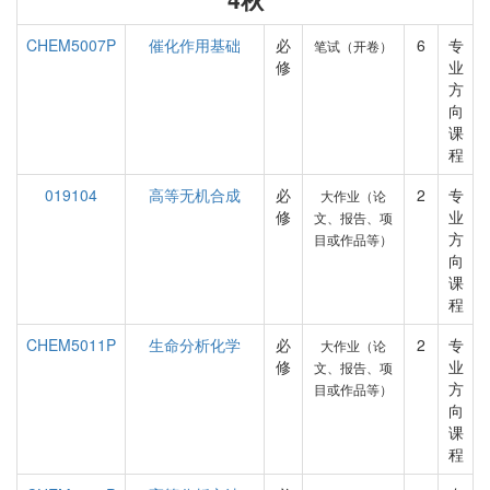
CHEM5007P
催化作用基础
必
6
专
笔试（开卷）
修
业
方
向
课
程
019104
高等无机合成
必
2
专
大作业（论
修
业
文、报告、项
方
目或作品等）
向
课
程
CHEM5011P
生命分析化学
必
2
专
大作业（论
修
业
文、报告、项
方
目或作品等）
向
课
程