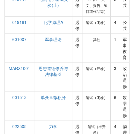
验(上)
修
共
文、报告、项
目或作品等）
019161
化学原理A
必
4
公
笔试（闭卷）
修
共
601007
军事理论
必
1
军
其他
修
事
教
育
MARX1001
思想道德修养与
必
3
政
笔试（开卷）
法律基础
修
治
通
修
001512
单变量微积分
必
6
数
笔试（闭卷）
修
学
通
修
022505
力学
必
4
物
笔试（半开
修
理
卷）