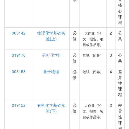
核
心
课
程
003142
物理化学基础实
必
2
公
大作业（论
验(上)
修
共
文、报告、项
目或作品等）
019176
分析化学II
必
3
公
笔试（闭卷）
修
共
003158
量子物理
必
4
差
笔试（闭卷）
修
异
性
课
程
019152
有机化学基础实
必
2
差
大作业（论
验(下)
修
异
文、报告、项
性
目或作品等）
课
程