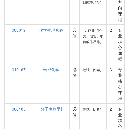
方
目或作品等）
向
课
程
003019
化学物理实验
必
2
专
大作业（论
修
业
文、报告、项
核
目或作品等）
心
课
程
019167
合成化学
必
3
专
笔试（闭卷）
修
业
核
心
课
程
008185
分子生物学I
必
2
专
笔试（闭卷）
修
业
核
心