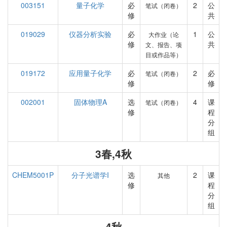
003151
量子化学
必
2
公
笔试（闭卷）
修
共
019029
仪器分析实验
必
1
公
大作业（论
修
共
文、报告、项
目或作品等）
019172
应用量子化学
必
2
必
笔试（闭卷）
修
修
002001
固体物理A
选
4
课
笔试（闭卷）
修
程
分
组
3春,4秋
CHEM5001P
分子光谱学I
选
2
课
其他
修
程
分
组
4秋