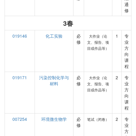
通
修
3春
019146
化工实验
必
1
专
大作业（论
修
业
文、报告、项
方
目或作品等）
向
课
程
019171
污染控制化学与
必
2
专
大作业（论
材料
修
业
文、报告、项
方
目或作品等）
向
课
程
007254
环境微生物学
必
2
专
笔试（闭卷）
修
业
方