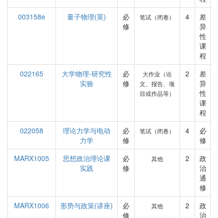
003158e
量子物理(英)
必
4
差
笔试（闭卷）
修
异
性
课
程
022165
大学物理-研究性
必
2
差
大作业（论
实验
修
异
文、报告、项
性
目或作品等）
课
程
022058
理论力学与电动
必
4
必
笔试（闭卷）
力学
修
修
MARX1005
思想政治理论课
必
2
政
其他
实践
修
治
通
修
MARX1006
形势与政策(讲座)
必
2
政
其他
修
治