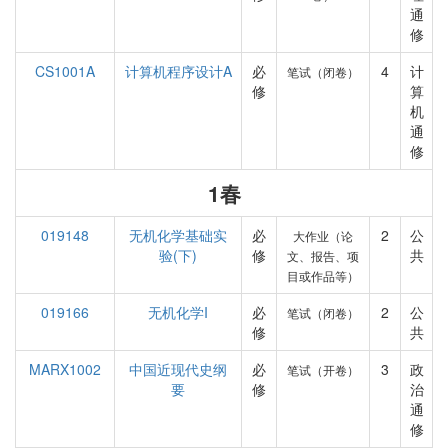
通
修
CS1001A
计算机程序设计A
必
4
计
笔试（闭卷）
修
算
机
通
修
1春
019148
无机化学基础实
必
2
公
大作业（论
验(下)
修
共
文、报告、项
目或作品等）
019166
无机化学I
必
2
公
笔试（闭卷）
修
共
MARX1002
中国近现代史纲
必
3
政
笔试（开卷）
要
修
治
通
修