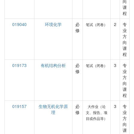
向
课
程
019040
环境化学
必
2
专
笔试（闭卷）
修
业
方
向
课
程
019173
有机结构分析
必
3
专
笔试（闭卷）
修
业
方
向
课
程
019157
生物无机化学原
必
3
专
大作业（论
理
修
业
文、报告、项
方
目或作品等）
向
课