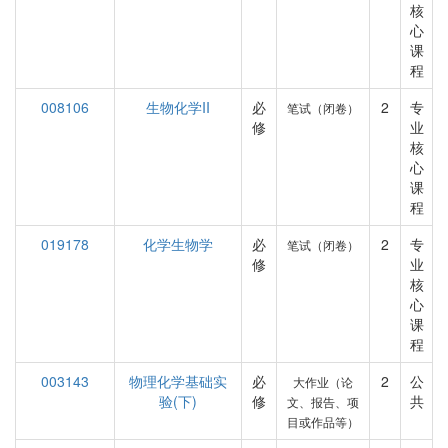
核
心
课
程
008106
生物化学II
必
2
专
笔试（闭卷）
修
业
核
心
课
程
019178
化学生物学
必
2
专
笔试（闭卷）
修
业
核
心
课
程
003143
物理化学基础实
必
2
公
大作业（论
验(下)
修
共
文、报告、项
目或作品等）