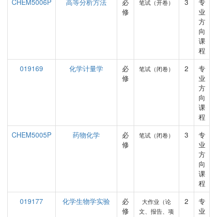
CHEM5006P
高等分析方法
必
3
专
笔试（开卷）
修
业
方
向
课
程
019169
化学计量学
必
2
专
笔试（闭卷）
修
业
方
向
课
程
CHEM5005P
药物化学
必
3
专
笔试（闭卷）
修
业
方
向
课
程
019177
化学生物学实验
必
2
专
大作业（论
修
业
文、报告、项