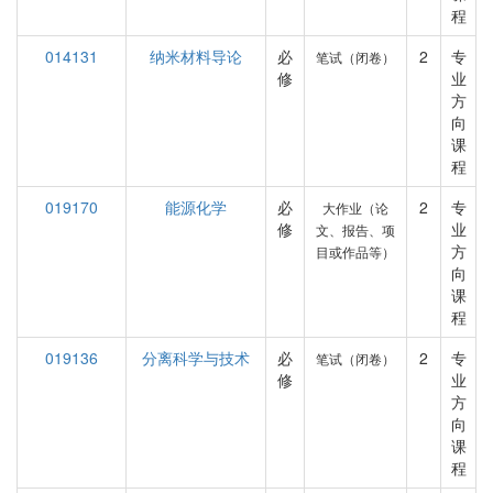
程
014131
纳米材料导论
必
2
专
笔试（闭卷）
修
业
方
向
课
程
019170
能源化学
必
2
专
大作业（论
修
业
文、报告、项
方
目或作品等）
向
课
程
019136
分离科学与技术
必
2
专
笔试（闭卷）
修
业
方
向
课
程