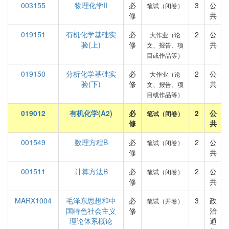
003155
物理化学II
必
3
公
笔试（闭卷）
修
共
019151
有机化学基础实
必
2
公
大作业（论
验(上)
修
共
文、报告、项
目或作品等）
019150
分析化学基础实
必
2
公
大作业（论
验(下)
修
共
文、报告、项
目或作品等）
019012
有机化学(A2)
必
2
公
笔试（闭卷）
修
共
001549
数理方程B
必
2
公
笔试（闭卷）
修
共
001511
计算方法B
必
2
公
笔试（闭卷）
修
共
MARX1004
毛泽东思想和中
必
3
政
笔试（开卷）
国特色社会主义
修
治
理论体系概论
通