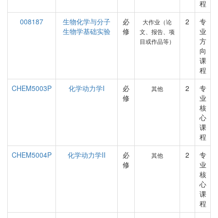
程
008187
生物化学与分子
必
2
专
大作业（论
生物学基础实验
修
业
文、报告、项
方
目或作品等）
向
课
程
CHEM5003P
化学动力学I
必
2
专
其他
修
业
核
心
课
程
CHEM5004P
化学动力学II
必
2
专
其他
修
业
核
心
课
程