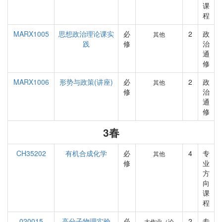
课
程
MARX1005
思想政治理论课实
必
2
政
其他
践
修
治
通
修
MARX1006
形势与政策(讲座)
必
2
政
其他
修
治
通
修
3春
CH35202
有机合成化学
必
4
专
其他
修
业
方
向
课
程
020015
高分子物理实验
必
2
专
大作业（论