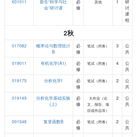
601011
新生“科学与社
必
1
研
其他
会”研讨课
修
讨
课
程
2秋
017082
概率论与数理统计
必
3
公
笔试（闭卷）
B
修
共
019011
有机化学(A1)
必
4
公
笔试（闭卷）
修
共
019175
分析化学I
必
2
公
笔试（闭卷）
修
共
019149
分析化学基础实验
必
2
公
大作业（论
(上)
修
共
文、报告、项
目或作品等）
001548
复变函数B
必
2
公
笔试（闭卷）
修
共