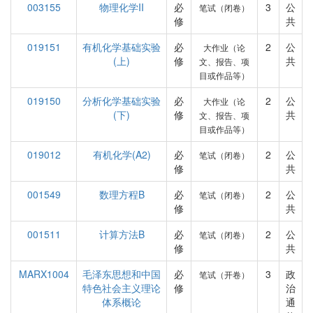
003155
物理化学II
必
3
公
笔试（闭卷）
修
共
019151
有机化学基础实验
必
2
公
大作业（论
(上)
修
共
文、报告、项
目或作品等）
019150
分析化学基础实验
必
2
公
大作业（论
(下)
修
共
文、报告、项
目或作品等）
019012
有机化学(A2)
必
2
公
笔试（闭卷）
修
共
001549
数理方程B
必
2
公
笔试（闭卷）
修
共
001511
计算方法B
必
2
公
笔试（闭卷）
修
共
MARX1004
毛泽东思想和中国
必
3
政
笔试（开卷）
特色社会主义理论
修
治
体系概论
通