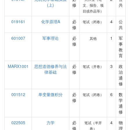
(上)
修
共
文、报告、项
目或作品等）
019161
化学原理A
必
4
公
笔试（闭卷）
修
共
601007
军事理论
必
1
军
其他
修
事
教
育
MARX1001
思想道德修养与法
必
3
政
笔试（开卷）
律基础
修
治
通
修
001512
单变量微积分
必
6
数
笔试（闭卷）
修
学
通
修
022505
力学
必
4
物
笔试（半开
修
理
卷）