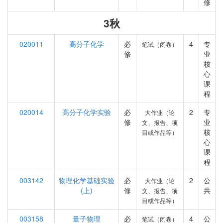
修
3秋
020011
高分子化学
必
4
专
笔试（闭卷）
修
业
核
心
课
程
020014
高分子化学实验
必
2
专
大作业（论
修
业
文、报告、项
核
目或作品等）
心
课
程
003142
物理化学基础实验
必
2
公
大作业（论
(上)
修
共
文、报告、项
目或作品等）
003158
量子物理
必
4
公
笔试（闭卷）