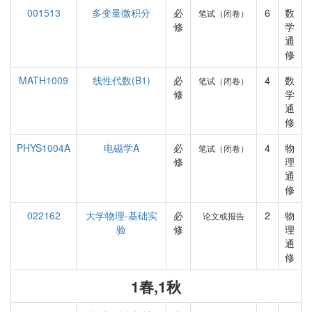
001513
多变量微积分
必
6
数
笔试（闭卷）
修
学
通
修
MATH1009
线性代数(B1)
必
4
数
笔试（闭卷）
修
学
通
修
PHYS1004A
电磁学A
必
4
物
笔试（闭卷）
修
理
通
修
022162
大学物理-基础实
必
2
物
论文或报告
验
修
理
通
修
1春,1秋