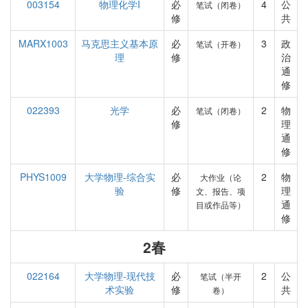
003154
物理化学I
必
4
公
笔试（闭卷）
修
共
MARX1003
马克思主义基本原
必
3
政
笔试（开卷）
理
修
治
通
修
022393
光学
必
2
物
笔试（闭卷）
修
理
通
修
PHYS1009
大学物理-综合实
必
2
物
大作业（论
验
修
理
文、报告、项
通
目或作品等）
修
2春
022164
大学物理-现代技
必
2
公
笔试（半开
术实验
修
共
卷）