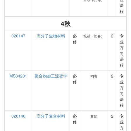
课
程
4秋
020147
高分子生物材料
必
2
专
笔试（闭卷）
修
业
方
向
课
程
MS34201
聚合物加工流变学
必
2
专
闭卷
修
业
方
向
课
程
020146
高分子复合材料
必
2
专
其他
修
业
方