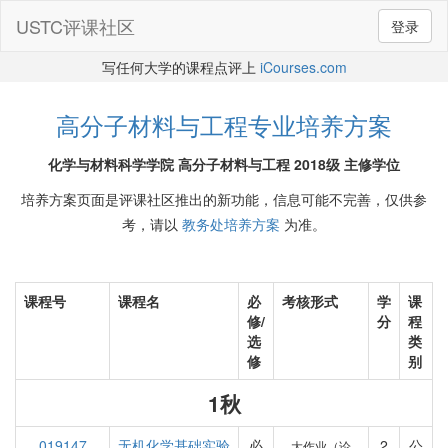
USTC评课社区
登录
写任何大学的课程点评上
iCourses.com
高分子材料与工程专业培养方案
化学与材料科学学院 高分子材料与工程 2018级 主修学位
培养方案页面是评课社区推出的新功能，信息可能不完善，仅供参
考，请以
教务处培养方案
为准。
课程号
课程名
必
考核形式
学
课
修/
分
程
选
类
修
别
1秋
019147
无机化学基础实验
必
2
公
大作业（论