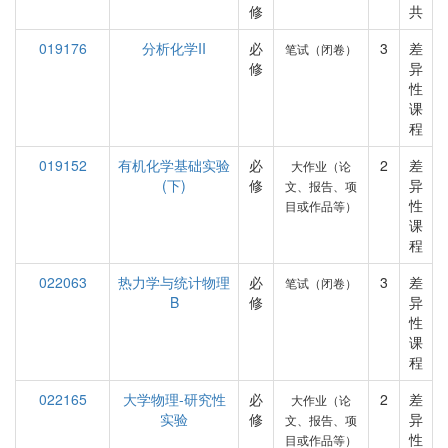
修
共
019176
分析化学II
必
3
差
笔试（闭卷）
修
异
性
课
程
019152
有机化学基础实验
必
2
差
大作业（论
(下)
修
异
文、报告、项
性
目或作品等）
课
程
022063
热力学与统计物理
必
3
差
笔试（闭卷）
B
修
异
性
课
程
022165
大学物理-研究性
必
2
差
大作业（论
实验
修
异
文、报告、项
性
目或作品等）