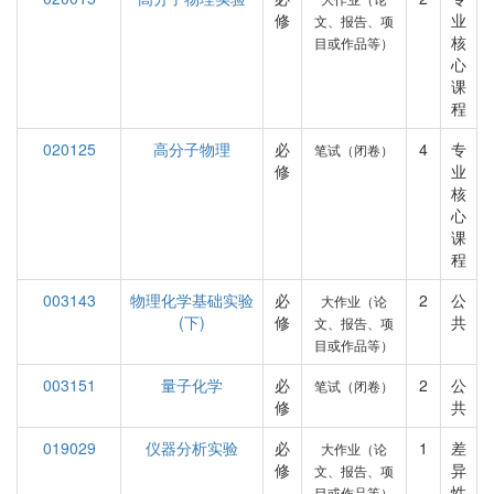
修
业
文、报告、项
核
目或作品等）
心
课
程
020125
高分子物理
必
4
专
笔试（闭卷）
修
业
核
心
课
程
003143
物理化学基础实验
必
2
公
大作业（论
(下)
修
共
文、报告、项
目或作品等）
003151
量子化学
必
2
公
笔试（闭卷）
修
共
019029
仪器分析实验
必
1
差
大作业（论
修
异
文、报告、项
性
目或作品等）