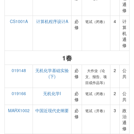
通
修
CS1001A
计算机程序设计A
必
4
计
笔试（闭卷）
修
算
机
通
修
1春
019148
无机化学基础实验
必
2
公
大作业（论
(下)
修
共
文、报告、项
目或作品等）
019166
无机化学I
必
2
公
笔试（闭卷）
修
共
MARX1002
中国近现代史纲要
必
3
政
笔试（开卷）
修
治
通
修