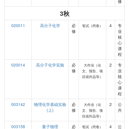
修
3秋
020011
高分子化学
必
4
专
笔试（闭卷）
修
业
核
心
课
程
020014
高分子化学实验
必
2
专
大作业（论
修
业
文、报告、项
核
目或作品等）
心
课
程
003142
物理化学基础实验
必
2
公
大作业（论
(上)
修
共
文、报告、项
目或作品等）
003158
量子物理
必
4
公
笔试（闭卷）