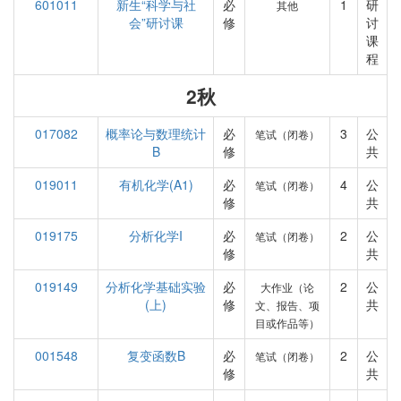
601011
新生“科学与社
必
1
研
其他
会”研讨课
修
讨
课
程
2秋
017082
概率论与数理统计
必
3
公
笔试（闭卷）
B
修
共
019011
有机化学(A1)
必
4
公
笔试（闭卷）
修
共
019175
分析化学I
必
2
公
笔试（闭卷）
修
共
019149
分析化学基础实验
必
2
公
大作业（论
(上)
修
共
文、报告、项
目或作品等）
001548
复变函数B
必
2
公
笔试（闭卷）
修
共