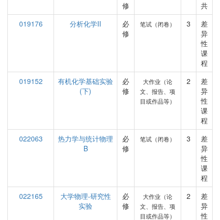
修
共
019176
分析化学II
必
3
差
笔试（闭卷）
修
异
性
课
程
019152
有机化学基础实验
必
2
差
大作业（论
(下)
修
异
文、报告、项
性
目或作品等）
课
程
022063
热力学与统计物理
必
3
差
笔试（闭卷）
B
修
异
性
课
程
022165
大学物理-研究性
必
2
差
大作业（论
实验
修
异
文、报告、项
性
目或作品等）