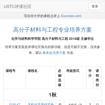
USTC评课社区
登录
写任何大学的课程点评上
iCourses.com
高分子材料与工程专业培养方案
化学与材料科学学院 高分子材料与工程 2018级 主修学位
培养方案页面是评课社区推出的新功能，信息可能不完善，仅供参
考，请以
教务处培养方案
为准。
课程号
课程名
必
考核形式
学
课
修/
分
程
选
类
修
别
1秋
019147
无机化学基础实验
必
2
公
大作业（论