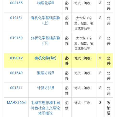
003155
物理化学II
必
3
公
笔试（闭卷）
修
共
019151
有机化学基础实验
必
2
公
大作业（论
(上)
修
共
文、报告、项
目或作品等）
019150
分析化学基础实验
必
2
公
大作业（论
(下)
修
共
文、报告、项
目或作品等）
019012
有机化学(A2)
必
2
公
笔试（闭卷）
修
共
001549
数理方程B
必
2
公
笔试（闭卷）
修
共
001511
计算方法B
必
2
公
笔试（闭卷）
修
共
MARX1004
毛泽东思想和中国
必
3
政
笔试（开卷）
特色社会主义理论
修
治
体系概论
通