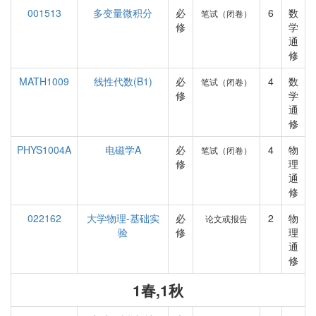
001513
多变量微积分
必
6
数
笔试（闭卷）
修
学
通
修
MATH1009
线性代数(B1)
必
4
数
笔试（闭卷）
修
学
通
修
PHYS1004A
电磁学A
必
4
物
笔试（闭卷）
修
理
通
修
022162
大学物理-基础实
必
2
物
论文或报告
验
修
理
通
修
1春,1秋