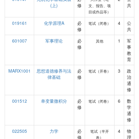
(上)
修
共
文、报告、项
目或作品等）
019161
化学原理A
必
4
公
笔试（闭卷）
修
共
601007
军事理论
必
1
军
其他
修
事
教
育
MARX1001
思想道德修养与法
必
3
政
笔试（开卷）
律基础
修
治
通
修
001512
单变量微积分
必
6
数
笔试（闭卷）
修
学
通
修
022505
力学
必
4
物
笔试（半开
修
理
卷）