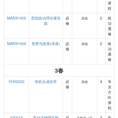
课
程
MARX1005
思想政治理论课实
必
2
政
其他
践
修
治
通
修
MARX1006
形势与政策(讲座)
必
2
政
其他
修
治
通
修
3春
CH35202
有机合成化学
必
4
专
其他
修
业
方
向
课
程
020015
高分子物理实验
必
2
专
大作业（论