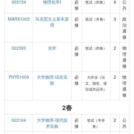
003154
物理化学I
必
4
公
笔试（闭卷）
修
共
MARX1003
马克思主义基本原
必
3
政
笔试（开卷）
理
修
治
通
修
022393
光学
必
2
物
笔试（闭卷）
修
理
通
修
PHYS1009
大学物理-综合实
必
2
物
大作业（论
验
修
理
文、报告、项
通
目或作品等）
修
2春
022164
大学物理-现代技
必
2
公
笔试（半开
术实验
修
共
卷）