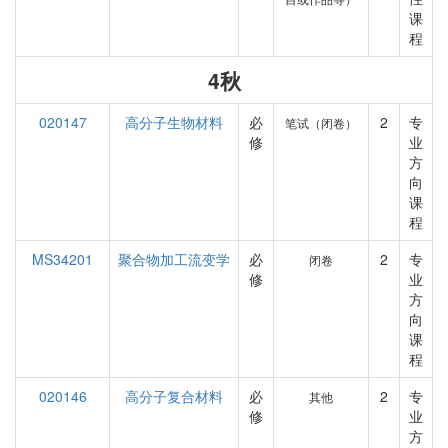
课
程
4秋
020147
高分子生物材料
必
2
专
笔试（闭卷）
修
业
方
向
课
程
MS34201
聚合物加工流变学
必
2
专
闭卷
修
业
方
向
课
程
020146
高分子复合材料
必
2
专
其他
修
业
方