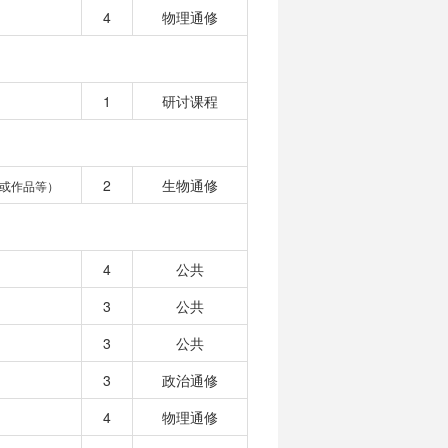
4
物理通修
1
研讨课程
2
生物通修
或作品等）
4
公共
3
公共
3
公共
3
政治通修
4
物理通修