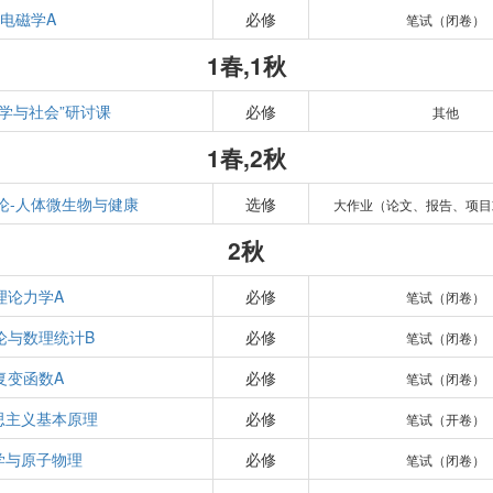
电磁学A
必修
笔试（闭卷）
1春,1秋
科学与社会”研讨课
必修
其他
1春,2秋
论-人体微生物与健康
选修
大作业（论文、报告、项目
2秋
理论力学A
必修
笔试（闭卷）
论与数理统计B
必修
笔试（闭卷）
复变函数A
必修
笔试（闭卷）
思主义基本原理
必修
笔试（开卷）
学与原子物理
必修
笔试（闭卷）