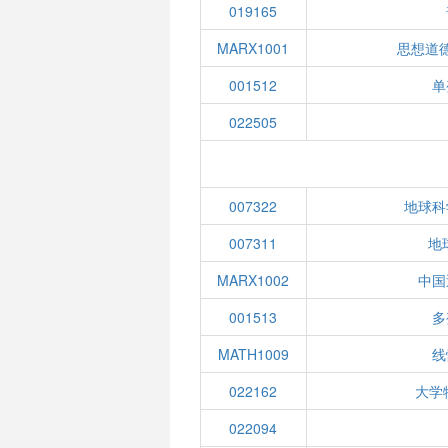
019165
MARX1001
思想道
001512
单
022505
007322
地球科
007311
地
MARX1002
中国
001513
多
MATH1009
线
022162
大学
022094