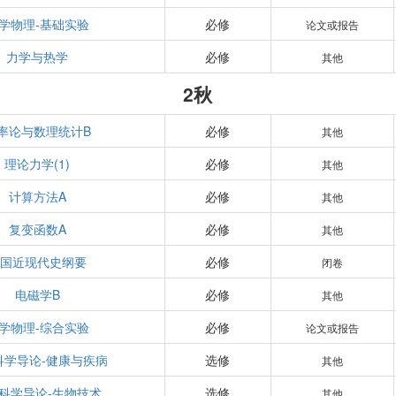
学物理-基础实验
必修
论文或报告
力学与热学
必修
其他
2秋
率论与数理统计B
必修
其他
理论力学(1)
必修
其他
计算方法A
必修
其他
复变函数A
必修
其他
中国近现代史纲要
必修
闭卷
电磁学B
必修
其他
学物理-综合实验
必修
论文或报告
科学导论-健康与疾病
选修
其他
科学导论-生物技术
选修
其他