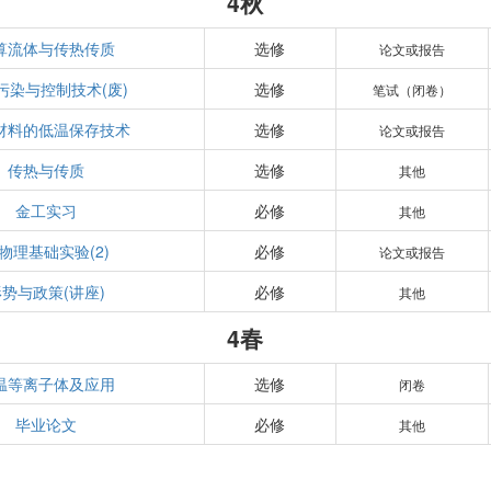
4秋
算流体与传热传质
选修
论文或报告
污染与控制技术(废)
选修
笔试（闭卷）
材料的低温保存技术
选修
论文或报告
传热与传质
选修
其他
金工实习
必修
其他
物理基础实验(2)
必修
论文或报告
形势与政策(讲座)
必修
其他
4春
温等离子体及应用
选修
闭卷
毕业论文
必修
其他