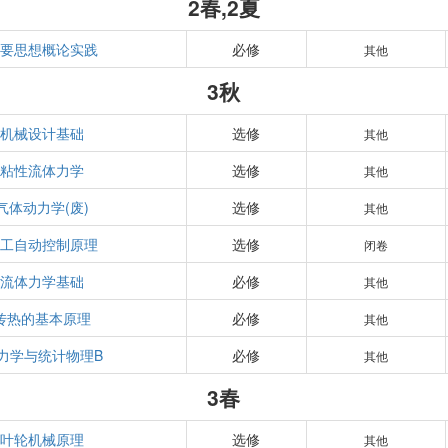
2春,2夏
重要思想概论实践
必修
其他
3秋
机械设计基础
选修
其他
粘性流体力学
选修
其他
气体动力学(废)
选修
其他
热工自动控制原理
选修
闭卷
流体力学基础
必修
其他
传热的基本原理
必修
其他
力学与统计物理B
必修
其他
3春
叶轮机械原理
选修
其他