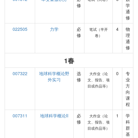
修
学
通
修
022505
力学
必
4
物
笔试（半开
修
理
卷）
通
修
1春
007322
地球科学概论野
选
0
专
大作业（论
外实习
修
业
文、报告、项
方
目或作品等）
向
课
程
007311
地球科学概论II
必
1
学
大作业（论
修
科
文、报告、项
群
目或作品等）
基