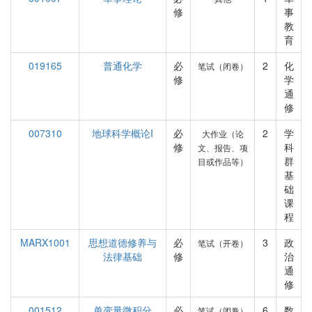
修
事
教
育
019165
普通化学
必
2
化
笔试（闭卷）
修
学
通
修
007310
地球科学概论I
必
2
学
大作业（论
修
科
文、报告、项
群
目或作品等）
基
础
课
程
MARX1001
思想道德修养与
必
3
政
笔试（开卷）
法律基础
修
治
通
修
001512
单变量微积分
必
6
数
笔试（闭卷）