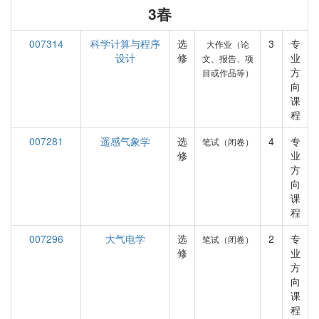
3春
007314
科学计算与程序
选
3
专
大作业（论
设计
修
业
文、报告、项
方
目或作品等）
向
课
程
007281
遥感气象学
选
4
专
笔试（闭卷）
修
业
方
向
课
程
007296
大气电学
选
2
专
笔试（闭卷）
修
业
方
向
课
程