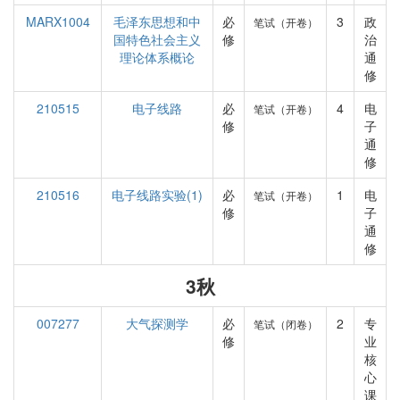
MARX1004
毛泽东思想和中
必
3
政
笔试（开卷）
国特色社会主义
修
治
理论体系概论
通
修
210515
电子线路
必
4
电
笔试（开卷）
修
子
通
修
210516
电子线路实验(1)
必
1
电
笔试（开卷）
修
子
通
修
3秋
007277
大气探测学
必
2
专
笔试（闭卷）
修
业
核
心
课