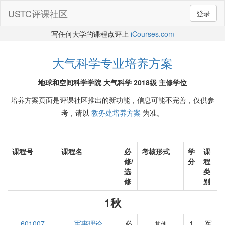
USTC评课社区
登录
写任何大学的课程点评上
iCourses.com
大气科学专业培养方案
地球和空间科学学院 大气科学 2018级 主修学位
培养方案页面是评课社区推出的新功能，信息可能不完善，仅供参
考，请以
教务处培养方案
为准。
课程号
课程名
必
考核形式
学
课
修/
分
程
选
类
修
别
1秋
601007
军事理论
必
1
军
其他