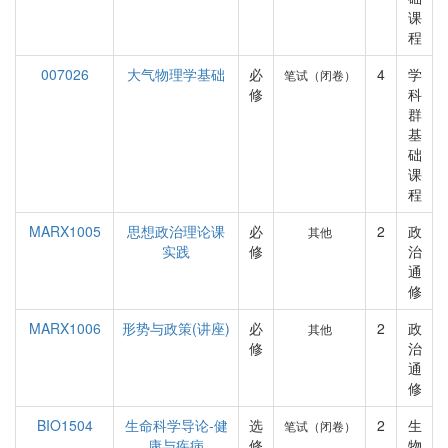
课
程
007026
大气物理学基础
必
4
学
笔试（闭卷）
修
科
群
基
础
课
程
MARX1005
思想政治理论课
必
2
政
其他
实践
修
治
通
修
MARX1006
形势与政策(讲座)
必
2
政
其他
修
治
通
修
BIO1504
生命科学导论-健
选
2
生
笔试（闭卷）
康与疾病
修
物