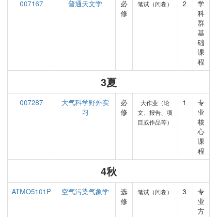
007167
普通天文学
必
2
学
笔试（闭卷）
修
科
群
基
础
课
程
3夏
007287
大气科学野外实
必
1
专
大作业（论
习
修
业
文、报告、项
核
目或作品等）
心
课
程
4秋
ATMO5101P
空气污染气象学
选
3
专
笔试（闭卷）
修
业
方