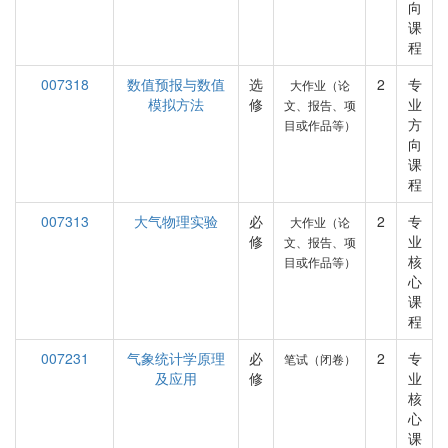
向
课
程
007318
数值预报与数值
选
2
专
大作业（论
模拟方法
修
业
文、报告、项
方
目或作品等）
向
课
程
007313
大气物理实验
必
2
专
大作业（论
修
业
文、报告、项
核
目或作品等）
心
课
程
007231
气象统计学原理
必
2
专
笔试（闭卷）
及应用
修
业
核
心
课