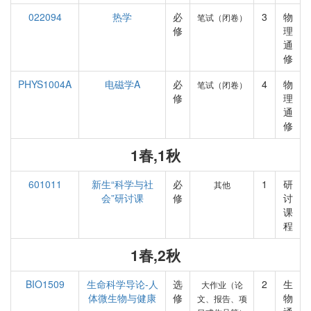
022094
热学
必
3
物
笔试（闭卷）
修
理
通
修
PHYS1004A
电磁学A
必
4
物
笔试（闭卷）
修
理
通
修
1春,1秋
601011
新生“科学与社
必
1
研
其他
会”研讨课
修
讨
课
程
1春,2秋
BIO1509
生命科学导论-人
选
2
生
大作业（论
体微生物与健康
修
物
文、报告、项