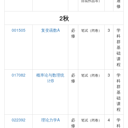
通
目或作品等）
修
2秋
001505
复变函数A
必
3
学
笔试（闭卷）
修
科
群
基
础
课
程
017082
概率论与数理统
必
3
学
笔试（闭卷）
计B
修
科
群
基
础
课
程
022392
理论力学A
必
4
学
笔试（闭卷）
修
科