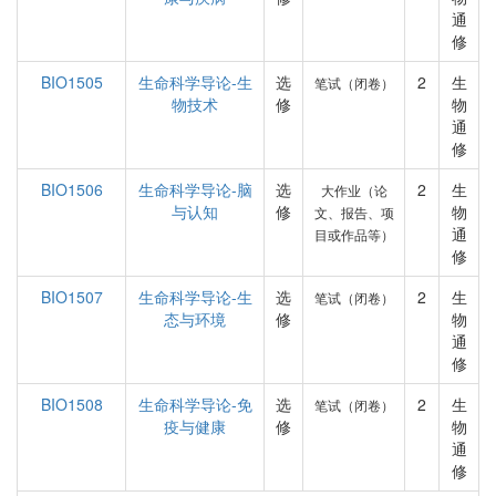
通
修
BIO1505
生命科学导论-生
选
2
生
笔试（闭卷）
物技术
修
物
通
修
BIO1506
生命科学导论-脑
选
2
生
大作业（论
与认知
修
物
文、报告、项
通
目或作品等）
修
BIO1507
生命科学导论-生
选
2
生
笔试（闭卷）
态与环境
修
物
通
修
BIO1508
生命科学导论-免
选
2
生
笔试（闭卷）
疫与健康
修
物
通
修