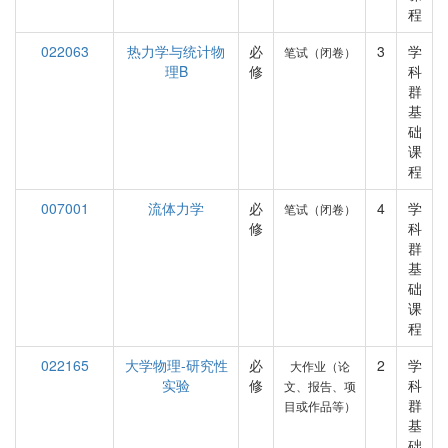
程
022063
热力学与统计物
必
3
学
笔试（闭卷）
理B
修
科
群
基
础
课
程
007001
流体力学
必
4
学
笔试（闭卷）
修
科
群
基
础
课
程
022165
大学物理-研究性
必
2
学
大作业（论
实验
修
科
文、报告、项
群
目或作品等）
基
础