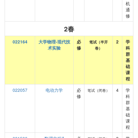
机
通
修
2春
022164
大学物理-现代技
必
2
学
笔试（半开
术实验
修
科
卷）
群
基
础
课
程
022057
电动力学
必
4
学
笔试（闭卷）
修
科
群
基
础
课
程