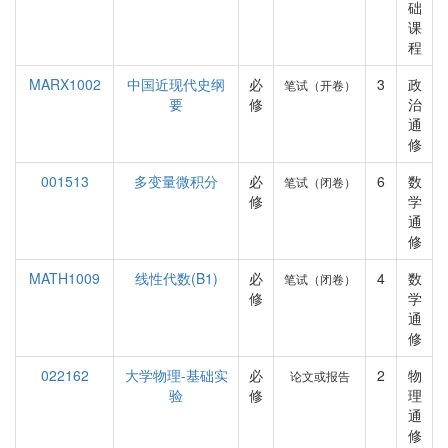
础
课
程
MARX1002
中国近现代史纲
必
3
政
笔试（开卷）
要
修
治
通
修
001513
多变量微积分
必
6
数
笔试（闭卷）
修
学
通
修
MATH1009
线性代数(B1)
必
4
数
笔试（闭卷）
修
学
通
修
022162
大学物理-基础实
必
2
物
论文或报告
验
修
理
通
修