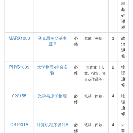
群
基
础
课
程
MARX1003
马克思主义基本
必
3
政
笔试（开卷）
原理
修
治
通
修
PHYS1009
大学物理-综合实
必
2
物
大作业（论
验
修
理
文、报告、项
通
目或作品等）
修
022155
光学与原子物理
必
4
物
笔试（闭卷）
修
理
通
修
CS1001A
计算机程序设计A
必
4
计
笔试（闭卷）
修
算