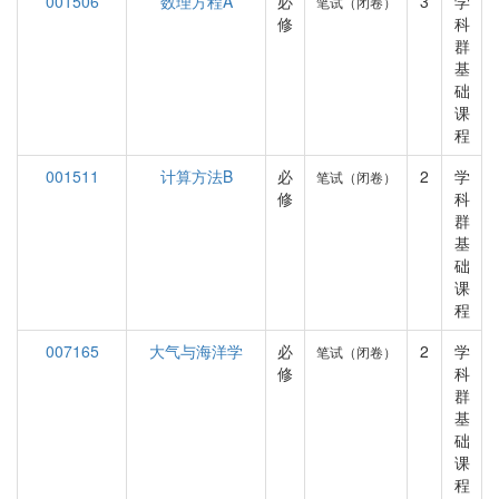
001506
数理方程A
必
3
学
笔试（闭卷）
修
科
群
基
础
课
程
001511
计算方法B
必
2
学
笔试（闭卷）
修
科
群
基
础
课
程
007165
大气与海洋学
必
2
学
笔试（闭卷）
修
科
群
基
础
课
程