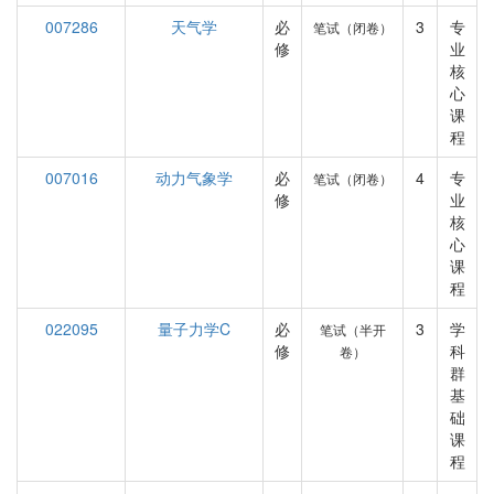
007286
天气学
必
3
专
笔试（闭卷）
修
业
核
心
课
程
007016
动力气象学
必
4
专
笔试（闭卷）
修
业
核
心
课
程
022095
量子力学C
必
3
学
笔试（半开
修
科
卷）
群
基
础
课
程