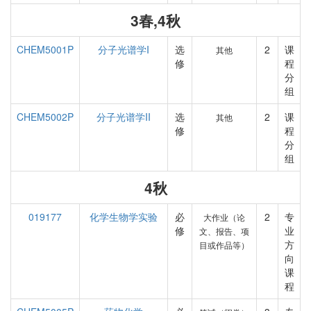
3春,4秋
CHEM5001P
分子光谱学I
选
2
课
其他
修
程
分
组
CHEM5002P
分子光谱学II
选
2
课
其他
修
程
分
组
4秋
019177
化学生物学实验
必
2
专
大作业（论
修
业
文、报告、项
方
目或作品等）
向
课
程