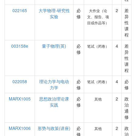
022165
大学物理-研究性
必
2
差
大作业（论
实验
修
异
文、报告、项
性
目或作品等）
课
程
003158e
量子物理(英)
必
4
差
笔试（闭卷）
修
异
性
课
程
022058
理论力学与电动
必
4
必
笔试（闭卷）
力学
修
修
MARX1005
思想政治理论课
必
2
政
其他
实践
修
治
通
修
MARX1006
形势与政策(讲座)
必
2
政
其他
修
治