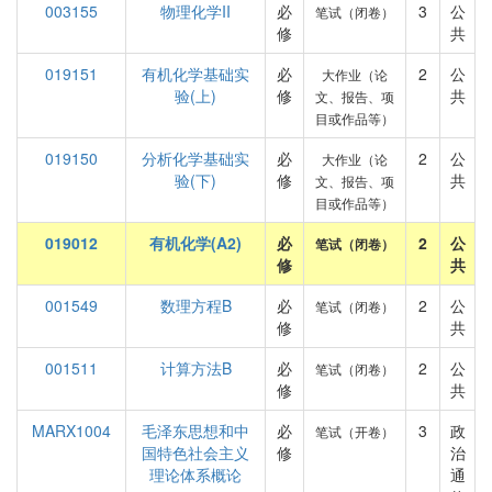
003155
物理化学II
必
3
公
笔试（闭卷）
修
共
019151
有机化学基础实
必
2
公
大作业（论
验(上)
修
共
文、报告、项
目或作品等）
019150
分析化学基础实
必
2
公
大作业（论
验(下)
修
共
文、报告、项
目或作品等）
019012
有机化学(A2)
必
2
公
笔试（闭卷）
修
共
001549
数理方程B
必
2
公
笔试（闭卷）
修
共
001511
计算方法B
必
2
公
笔试（闭卷）
修
共
MARX1004
毛泽东思想和中
必
3
政
笔试（开卷）
国特色社会主义
修
治
理论体系概论
通