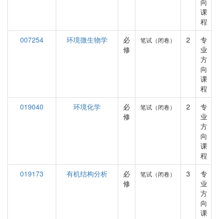
向
课
程
007254
环境微生物学
必
2
专
笔试（闭卷）
修
业
方
向
课
程
019040
环境化学
必
2
专
笔试（闭卷）
修
业
方
向
课
程
019173
有机结构分析
必
3
专
笔试（闭卷）
修
业
方
向
课