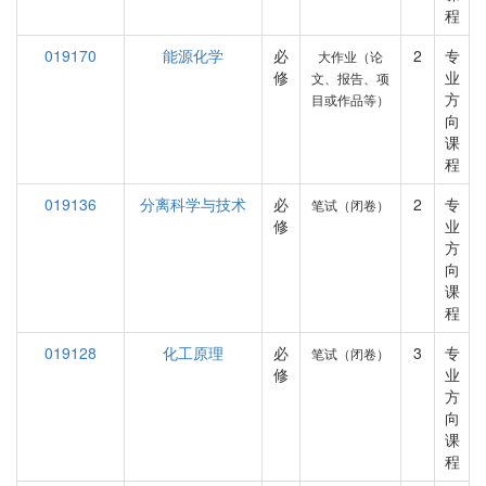
程
019170
能源化学
必
2
专
大作业（论
修
业
文、报告、项
方
目或作品等）
向
课
程
019136
分离科学与技术
必
2
专
笔试（闭卷）
修
业
方
向
课
程
019128
化工原理
必
3
专
笔试（闭卷）
修
业
方
向
课
程