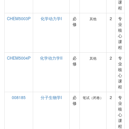
课
程
CHEM5003P
化学动力学I
必
2
专
其他
修
业
核
心
课
程
CHEM5004P
化学动力学II
必
2
专
其他
修
业
核
心
课
程
008185
分子生物学I
必
2
专
笔试（闭卷）
修
业
核
心
课
程