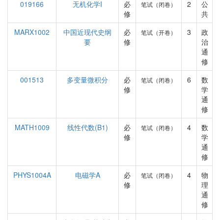
019166
无机化学I
必
2
公
笔试（闭卷）
修
共
MARX1002
中国近现代史纲
必
3
政
笔试（开卷）
要
修
治
通
修
001513
多变量微积分
必
6
数
笔试（闭卷）
修
学
通
修
MATH1009
线性代数(B1)
必
4
数
笔试（闭卷）
修
学
通
修
PHYS1004A
电磁学A
必
4
物
笔试（闭卷）
修
理
通
修