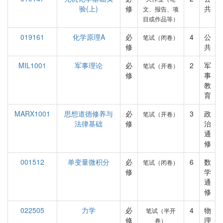
验(上)
修
共
文、报告、项
目或作品等）
019161
化学原理A
必
4
公
笔试（闭卷）
修
共
MIL1001
军事理论
必
2
军
笔试（开卷）
修
事
教
育
MARX1001
思想道德修养与
必
3
政
笔试（开卷）
法律基础
修
治
通
修
001512
单变量微积分
必
6
数
笔试（闭卷）
修
学
通
修
022505
力学
必
4
物
笔试（半开
修
理
卷）