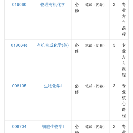
019060
物理有机化学
必
3
专
笔试（闭卷）
修
业
方
向
课
程
019064e
有机合成化学(英)
必
3
专
笔试（闭卷）
修
业
方
向
课
程
008105
生物化学I
必
3
专
笔试（闭卷）
修
业
核
心
课
程
008704
细胞生物学I
必
2
专
笔试（闭卷）
修
业