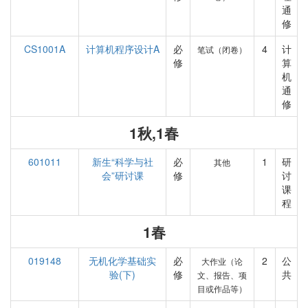
通
修
CS1001A
计算机程序设计A
必
4
计
笔试（闭卷）
修
算
机
通
修
1秋,1春
601011
新生“科学与社
必
1
研
其他
会”研讨课
修
讨
课
程
1春
019148
无机化学基础实
必
2
公
大作业（论
验(下)
修
共
文、报告、项
目或作品等）