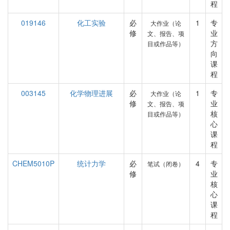
程
019146
化工实验
必
1
专
大作业（论
修
业
文、报告、项
方
目或作品等）
向
课
程
003145
化学物理进展
必
1
专
大作业（论
修
业
文、报告、项
核
目或作品等）
心
课
程
CHEM5010P
统计力学
必
4
专
笔试（闭卷）
修
业
核
心
课
程