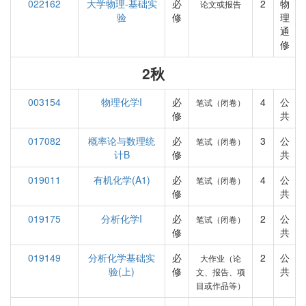
022162
大学物理-基础实
必
2
物
论文或报告
验
修
理
通
修
2秋
003154
物理化学I
必
4
公
笔试（闭卷）
修
共
017082
概率论与数理统
必
3
公
笔试（闭卷）
计B
修
共
019011
有机化学(A1)
必
4
公
笔试（闭卷）
修
共
019175
分析化学I
必
2
公
笔试（闭卷）
修
共
019149
分析化学基础实
必
2
公
大作业（论
验(上)
修
共
文、报告、项
目或作品等）