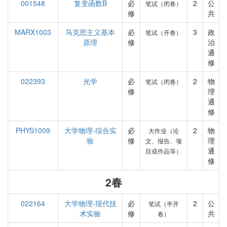
001548
复变函数B
必
2
公
笔试（闭卷）
修
共
MARX1003
马克思主义基本
必
3
政
笔试（开卷）
原理
修
治
通
修
022393
光学
必
2
物
笔试（闭卷）
修
理
通
修
PHYS1009
大学物理-综合实
必
2
物
大作业（论
验
修
理
文、报告、项
通
目或作品等）
修
2春
022164
大学物理-现代技
必
2
公
笔试（半开
术实验
修
共
卷）