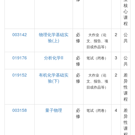
核
心
课
程
003142
物理化学基础实
必
2
公
大作业（论
验(上)
修
共
文、报告、项
目或作品等）
019176
分析化学II
必
3
公
笔试（闭卷）
修
共
019152
有机化学基础实
必
2
差
大作业（论
验(下)
修
异
文、报告、项
性
目或作品等）
课
程
003158
量子物理
必
4
差
笔试（闭卷）
修
异
性
课
程