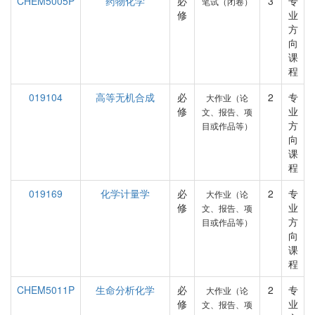
CHEM5005P
药物化学
必
3
专
笔试（闭卷）
修
业
方
向
课
程
019104
高等无机合成
必
2
专
大作业（论
修
业
文、报告、项
方
目或作品等）
向
课
程
019169
化学计量学
必
2
专
大作业（论
修
业
文、报告、项
方
目或作品等）
向
课
程
CHEM5011P
生命分析化学
必
2
专
大作业（论
修
业
文、报告、项