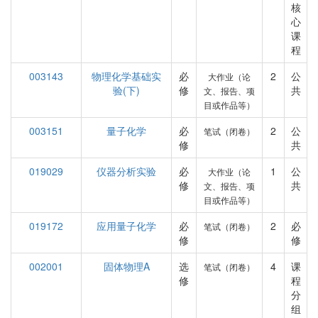
核
心
课
程
003143
物理化学基础实
必
2
公
大作业（论
验(下)
修
共
文、报告、项
目或作品等）
003151
量子化学
必
2
公
笔试（闭卷）
修
共
019029
仪器分析实验
必
1
公
大作业（论
修
共
文、报告、项
目或作品等）
019172
应用量子化学
必
2
必
笔试（闭卷）
修
修
002001
固体物理A
选
4
课
笔试（闭卷）
修
程
分
组