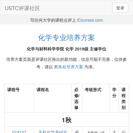
USTC评课社区
登录
写任何大学的课程点评上
iCourses.com
化学专业培养方案
化学与材料科学学院 化学 2019级 主修学位
培养方案页面是评课社区推出的新功能，信息可能不完善，仅供参
考，请以
教务处培养方案
为准。
课程号
课程名
必
考核形式
学
课
修/
分
程
选
类
修
别
1秋
019147
无机化学基础实
必
2
公
大作业（论