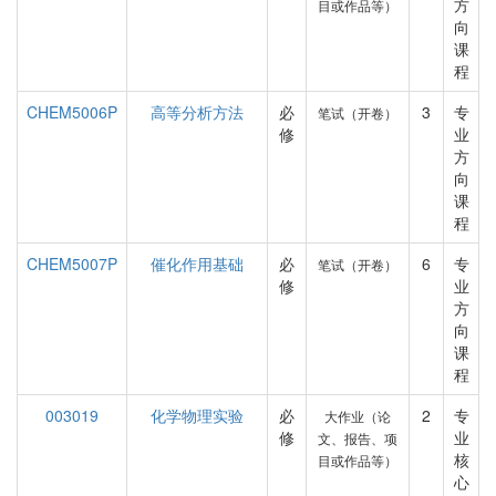
方
目或作品等）
向
课
程
CHEM5006P
高等分析方法
必
3
专
笔试（开卷）
修
业
方
向
课
程
CHEM5007P
催化作用基础
必
6
专
笔试（开卷）
修
业
方
向
课
程
003019
化学物理实验
必
2
专
大作业（论
修
业
文、报告、项
核
目或作品等）
心