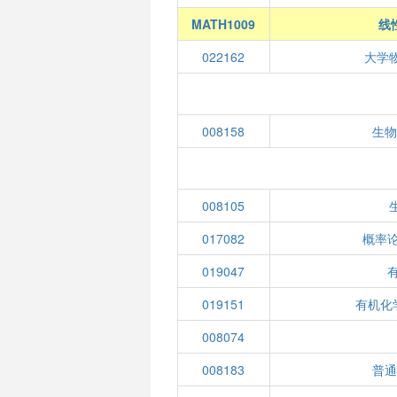
MATH1009
线
022162
大学
008158
生
008105
017082
概率
019047
019151
有机化
008074
008183
普