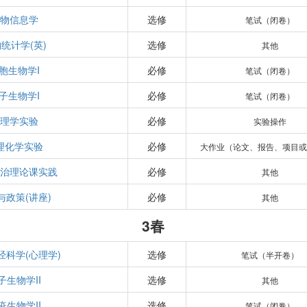
生物信息学
选修
笔试（闭卷）
统计学(英)
选修
其他
胞生物学I
必修
笔试（闭卷）
子生物学I
必修
笔试（闭卷）
生理学实验
必修
实验操作
理化学实验
必修
大作业（论文、报告、项目或
政治理论课实践
必修
其他
与政策(讲座)
必修
其他
3春
经科学(心理学)
选修
笔试（半开卷）
子生物学II
选修
其他
疫生物学II
选修
笔试（闭卷）