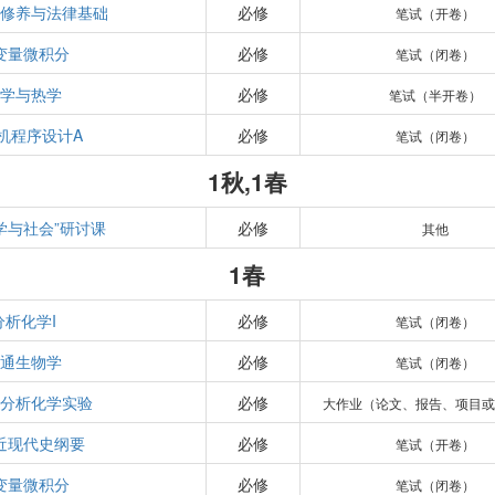
德修养与法律基础
必修
笔试（开卷）
变量微积分
必修
笔试（闭卷）
力学与热学
必修
笔试（半开卷）
机程序设计A
必修
笔试（闭卷）
1秋,1春
学与社会”研讨课
必修
其他
1春
分析化学I
必修
笔试（闭卷）
普通生物学
必修
笔试（闭卷）
与分析化学实验
必修
大作业（论文、报告、项目或
近现代史纲要
必修
笔试（开卷）
变量微积分
必修
笔试（闭卷）