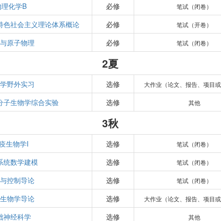
物理化学B
必修
笔试（闭卷）
特色社会主义理论体系概论
必修
笔试（开卷）
学与原子物理
必修
笔试（闭卷）
2夏
态学野外实习
选修
大作业（论文、报告、项目或
分子生物学综合实验
选修
其他
3秋
疫生物学I
选修
笔试（闭卷）
系统数学建模
选修
笔试（闭卷）
统与控制导论
选修
笔试（闭卷）
成生物学导论
选修
大作业（论文、报告、项目或
础神经科学
选修
其他