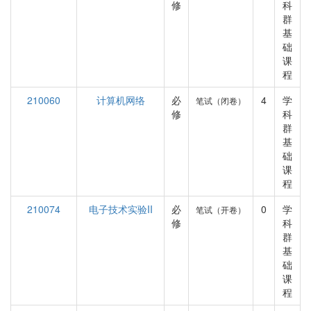
修
科
群
基
础
课
程
210060
计算机网络
必
4
学
笔试（闭卷）
修
科
群
基
础
课
程
210074
电子技术实验II
必
0
学
笔试（开卷）
修
科
群
基
础
课
程