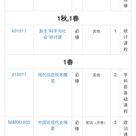
修
1秋,1春
601011
新生“科学与社
必
1
研
其他
会”研讨课
修
讨
课
程
1春
210071
现代信息技术概
必
2
学
其他
览
修
科
群
基
础
课
程
MARX1002
中国近现代史纲
必
3
政
笔试（开卷）
要
修
治
通