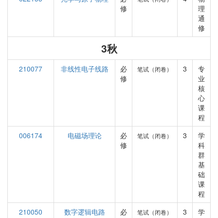
修
理
通
修
3秋
210077
非线性电子线路
必
3
专
笔试（闭卷）
修
业
核
心
课
程
006174
电磁场理论
必
3
学
笔试（闭卷）
修
科
群
基
础
课
程
210050
数字逻辑电路
必
3
学
笔试（闭卷）