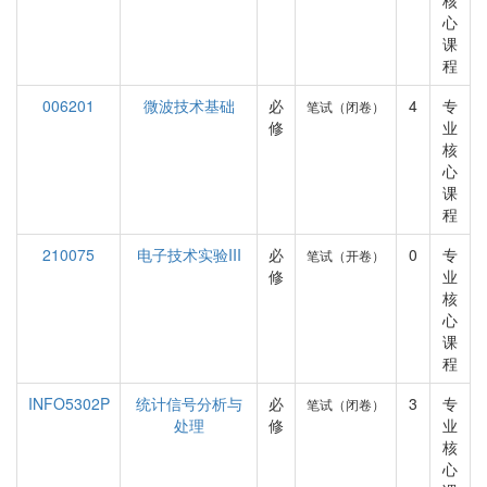
核
心
课
程
006201
微波技术基础
必
4
专
笔试（闭卷）
修
业
核
心
课
程
210075
电子技术实验III
必
0
专
笔试（开卷）
修
业
核
心
课
程
INFO5302P
统计信号分析与
必
3
专
笔试（闭卷）
处理
修
业
核
心