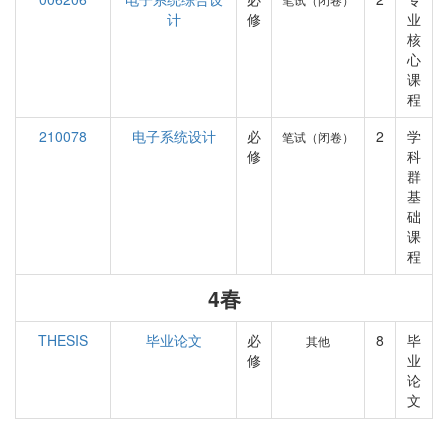
计
修
业
核
心
课
程
210078
电子系统设计
必
2
学
笔试（闭卷）
修
科
群
基
础
课
程
4春
THESIS
毕业论文
必
8
毕
其他
修
业
论
文