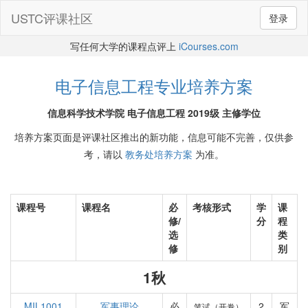
USTC评课社区
登录
写任何大学的课程点评上
iCourses.com
电子信息工程专业培养方案
信息科学技术学院 电子信息工程 2019级 主修学位
培养方案页面是评课社区推出的新功能，信息可能不完善，仅供参
考，请以
教务处培养方案
为准。
课程号
课程名
必
考核形式
学
课
修/
分
程
选
类
修
别
1秋
MIL1001
军事理论
必
2
军
笔试（开卷）