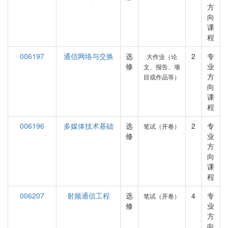
方
向
课
程
006197
通信网络与交换
选
2
专
大作业（论
修
业
文、报告、项
方
目或作品等）
向
课
程
006196
多媒体技术基础
选
2
专
笔试（开卷）
修
业
方
向
课
程
006207
射频通信工程
选
4
专
笔试（开卷）
修
业
方
向