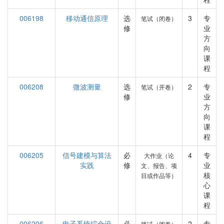
006198
移动通信原理
选
3
专
笔试（闭卷）
修
业
方
向
课
程
006208
微波测量
选
2
专
笔试（开卷）
修
业
方
向
课
程
006205
信号建模与算法
必
4
专
大作业（论
实践
修
业
文、报告、项
核
目或作品等）
心
课
程
006206
电子系统综合设
必
2
专
笔试（闭卷）