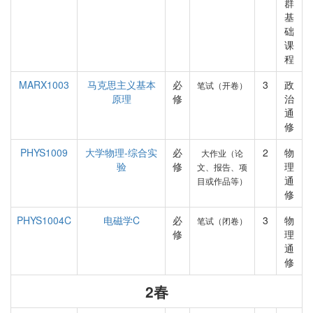
群
基
础
课
程
MARX1003
马克思主义基本
必
3
政
笔试（开卷）
原理
修
治
通
修
PHYS1009
大学物理-综合实
必
2
物
大作业（论
验
修
理
文、报告、项
通
目或作品等）
修
PHYS1004C
电磁学C
必
3
物
笔试（闭卷）
修
理
通
修
2春