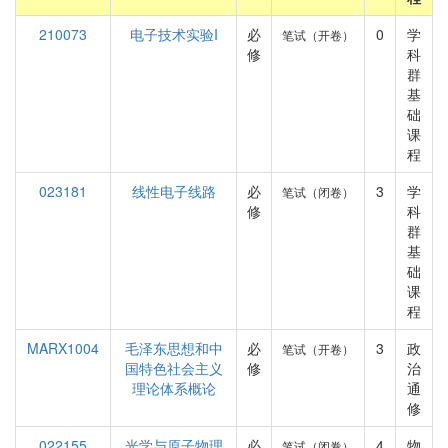
210073
电子技术实验I
必
0
学
笔试（开卷）
修
科
群
基
础
课
程
023181
线性电子线路
必
3
学
笔试（闭卷）
修
科
群
基
础
课
程
MARX1004
毛泽东思想和中
必
3
政
笔试（开卷）
国特色社会主义
修
治
理论体系概论
通
修
022155
光学与原子物理
必
4
物
笔试（闭卷）