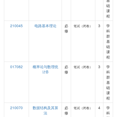
基
础
课
程
210045
电路基本理论
必
3
学
笔试（闭卷）
修
科
群
基
础
课
程
017082
概率论与数理统
必
3
学
笔试（闭卷）
计B
修
科
群
基
础
课
程
210070
数据结构及其算
必
4
学
笔试（闭卷）
法
修
科