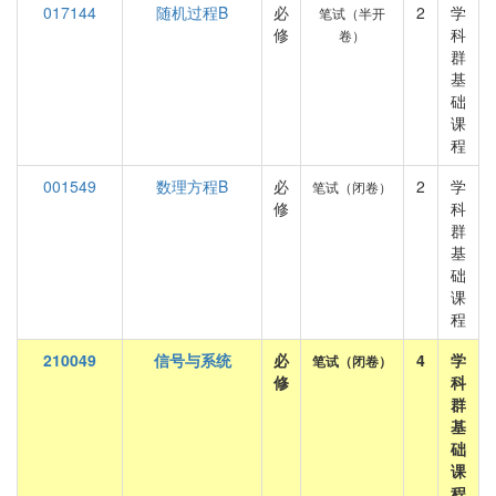
017144
随机过程B
必
2
学
笔试（半开
修
科
卷）
群
基
础
课
程
001549
数理方程B
必
2
学
笔试（闭卷）
修
科
群
基
础
课
程
210049
信号与系统
必
4
学
笔试（闭卷）
修
科
群
基
础
课
程