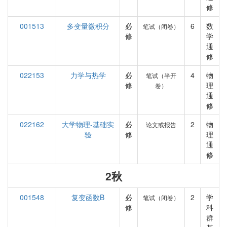
修
001513
多变量微积分
必
6
数
笔试（闭卷）
修
学
通
修
022153
力学与热学
必
4
物
笔试（半开
修
理
卷）
通
修
022162
大学物理-基础实
必
2
物
论文或报告
验
修
理
通
修
2秋
001548
复变函数B
必
2
学
笔试（闭卷）
修
科
群