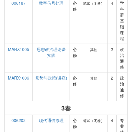
006187
数字信号处理
必
4
学
笔试（闭卷）
修
科
群
基
础
课
程
MARX1005
思想政治理论课
必
2
政
其他
实践
修
治
通
修
MARX1006
形势与政策(讲座)
必
2
政
其他
修
治
通
修
3春
006202
现代通信原理
必
4
专
笔试（闭卷）
修
业