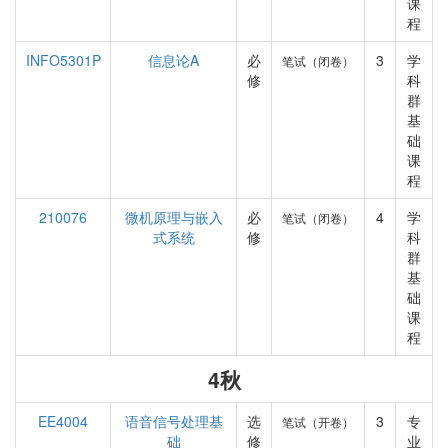
课
程
INFO5301P
信息论A
必
3
学
笔试（闭卷）
修
科
群
基
础
课
程
210076
微机原理与嵌入
必
4
学
笔试（闭卷）
式系统
修
科
群
基
础
课
程
4秋
EE4004
语音信号处理基
选
3
专
笔试（开卷）
础
修
业