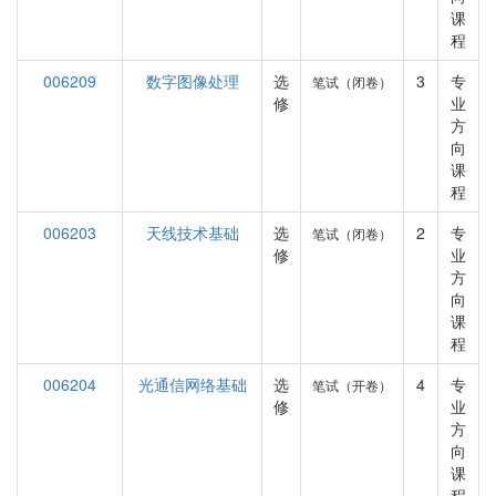
课
程
006209
数字图像处理
选
3
专
笔试（闭卷）
修
业
方
向
课
程
006203
天线技术基础
选
2
专
笔试（闭卷）
修
业
方
向
课
程
006204
光通信网络基础
选
4
专
笔试（开卷）
修
业
方
向
课
程