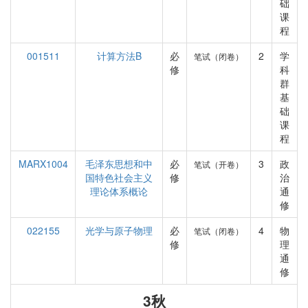
础
课
程
001511
计算方法B
必
2
学
笔试（闭卷）
修
科
群
基
础
课
程
MARX1004
毛泽东思想和中
必
3
政
笔试（开卷）
国特色社会主义
修
治
理论体系概论
通
修
022155
光学与原子物理
必
4
物
笔试（闭卷）
修
理
通
修
3秋