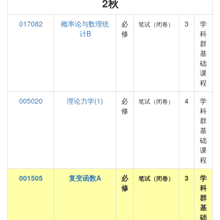
2秋
017082
概率论与数理统
必
3
学
笔试（闭卷）
计B
修
科
群
基
础
课
程
005020
理论力学(1)
必
4
学
笔试（闭卷）
修
科
群
基
础
课
程
001505
复变函数A
必
3
学
笔试（闭卷）
修
科
群
基
础