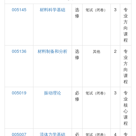
005145
材料科学基础
选
3
专
笔试（闭卷）
修
业
方
向
课
程
005136
材料制备和分析
选
2
专
其他
修
业
方
向
课
程
005019
振动理论
必
3
专
笔试（闭卷）
修
业
核
心
课
程
005007
流体力学基础
必
4
专
笔试（闭卷）