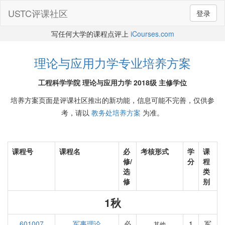
USTC评课社区
登录
写任何大学的课程点评上
iCourses.com
理论与应用力学专业培养方案
工程科学学院 理论与应用力学 2018级 主修学位
培养方案页面是评课社区推出的新功能，信息可能不完善，仅供参
考，请以
教务处培养方案
为准。
课程号
课程名
必
考核形式
学
课
修/
分
程
选
类
修
别
1秋
601007
军事理论
必
1
军
其他