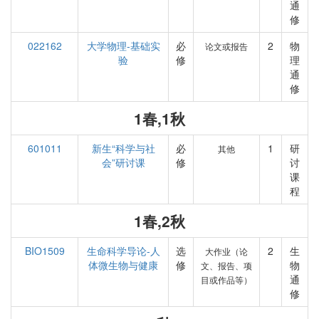
通
修
022162
大学物理-基础实
必
2
物
论文或报告
验
修
理
通
修
1春,1秋
601011
新生“科学与社
必
1
研
其他
会”研讨课
修
讨
课
程
1春,2秋
BIO1509
生命科学导论-人
选
2
生
大作业（论
体微生物与健康
修
物
文、报告、项
通
目或作品等）
修