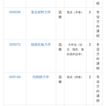
程
005036
复合材料力学
选
2
专
笔试（开卷）
修
业
方
向
课
程
005072
细观实验力学
选
2
专
大作业（论
修
业
文、报告、项
方
目或作品等）
向
课
程
005149
结构静力学
选
2
专
笔试（闭卷）
修
业
方
向
课
程