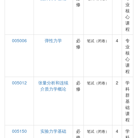
修
业
核
心
课
程
005006
弹性力学
必
4
专
笔试（闭卷）
修
业
核
心
课
程
005012
张量分析和连续
必
2
学
笔试（闭卷）
介质力学概论
修
科
群
基
础
课
程
005150
实验力学基础
必
4
学
笔试（闭卷）
修
科