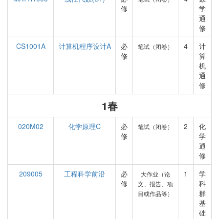
修
学
通
修
CS1001A
计算机程序设计A
必
4
计
笔试（闭卷）
修
算
机
通
修
1春
020M02
化学原理C
必
2
化
笔试（闭卷）
修
学
通
修
209005
工程科学前沿
必
1
学
大作业（论
修
科
文、报告、项
群
目或作品等）
基
础