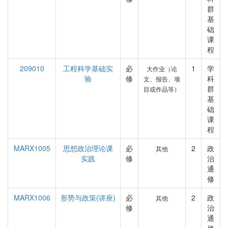
群
基
础
课
程
209010
工程科学基础实
必
1
学
大作业（论
验
修
科
文、报告、项
群
目或作品等）
基
础
课
程
MARX1005
思想政治理论课
必
2
政
其他
实践
修
治
通
修
MARX1006
形势与政策(讲座)
必
2
政
其他
修
治
通