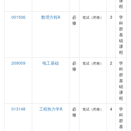
课
程
001506
数理方程A
必
3
学
笔试（闭卷）
修
科
群
基
础
课
程
209009
电工基础
必
2
学
笔试（闭卷）
修
科
群
基
础
课
程
013148
工程热力学A
必
4
学
笔试（闭卷）
修
科
群
基