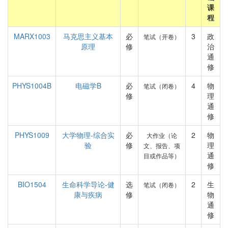
课
程
MARX1003
马克思主义基本
必
3
政
笔试（开卷）
原理
修
治
通
修
PHYS1004B
电磁学B
必
4
物
笔试（闭卷）
修
理
通
修
PHYS1009
大学物理-综合实
必
2
物
大作业（论
验
修
理
文、报告、项
通
目或作品等）
修
BIO1504
生命科学导论-健
选
2
生
笔试（闭卷）
康与疾病
修
物
通
修