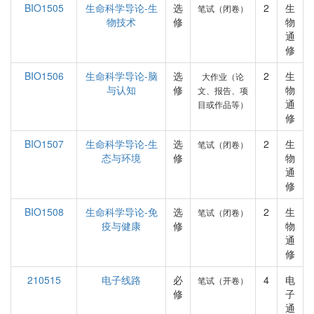
BIO1505
生命科学导论-生
选
2
生
笔试（闭卷）
物技术
修
物
通
修
BIO1506
生命科学导论-脑
选
2
生
大作业（论
与认知
修
物
文、报告、项
通
目或作品等）
修
BIO1507
生命科学导论-生
选
2
生
笔试（闭卷）
态与环境
修
物
通
修
BIO1508
生命科学导论-免
选
2
生
笔试（闭卷）
疫与健康
修
物
通
修
210515
电子线路
必
4
电
笔试（开卷）
修
子
通