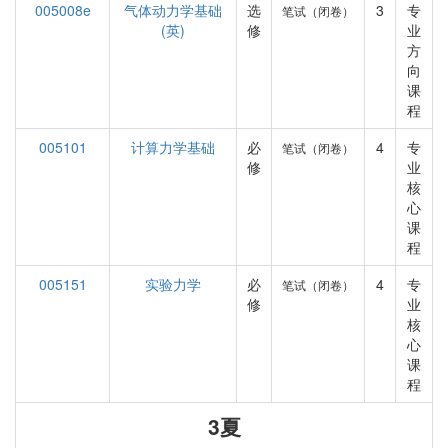
005008e
气体动力学基础
选
3
专
笔试（闭卷）
(英)
修
业
方
向
课
程
005101
计算力学基础
必
4
专
笔试（闭卷）
修
业
核
心
课
程
005151
实验力学
必
4
专
笔试（闭卷）
修
业
核
心
课
程
3夏