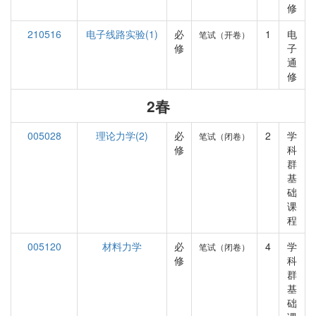
修
210516
电子线路实验(1)
必
1
电
笔试（开卷）
修
子
通
修
2春
005028
理论力学(2)
必
2
学
笔试（闭卷）
修
科
群
基
础
课
程
005120
材料力学
必
4
学
笔试（闭卷）
修
科
群
基
础