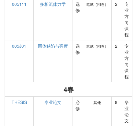
005111
多相流体力学
选
2
专
笔试（闭卷）
修
业
方
向
课
程
005J01
固体缺陷与强度
选
2
专
笔试（闭卷）
修
业
方
向
课
程
4春
THESIS
毕业论文
必
8
毕
其他
修
业
论
文