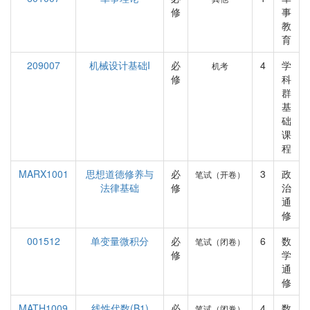
修
事
教
育
209007
机械设计基础I
必
4
学
机考
修
科
群
基
础
课
程
MARX1001
思想道德修养与
必
3
政
笔试（开卷）
法律基础
修
治
通
修
001512
单变量微积分
必
6
数
笔试（闭卷）
修
学
通
修
MATH1009
线性代数(B1)
必
4
数
笔试（闭卷）