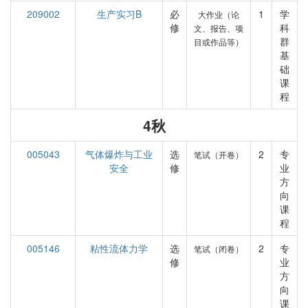
209002
生产实习B
必
1
学
大作业（论
修
科
文、报告、项
群
目或作品等）
基
础
课
程
4秋
005043
气体爆炸与工业
选
2
专
笔试（开卷）
安全
修
业
方
向
课
程
005146
粘性流体力学
选
2
专
笔试（闭卷）
修
业
方
向
课