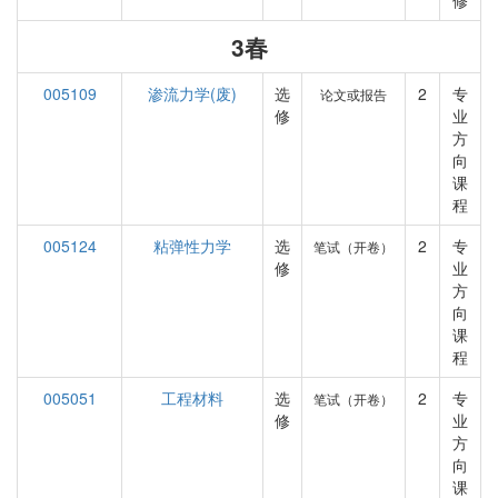
修
3春
005109
渗流力学(废)
选
2
专
论文或报告
修
业
方
向
课
程
005124
粘弹性力学
选
2
专
笔试（开卷）
修
业
方
向
课
程
005051
工程材料
选
2
专
笔试（开卷）
修
业
方
向
课