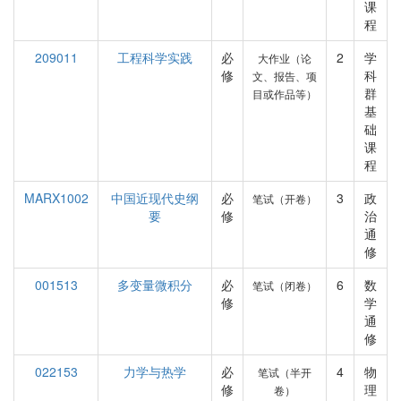
课
程
209011
工程科学实践
必
2
学
大作业（论
修
科
文、报告、项
群
目或作品等）
基
础
课
程
MARX1002
中国近现代史纲
必
3
政
笔试（开卷）
要
修
治
通
修
001513
多变量微积分
必
6
数
笔试（闭卷）
修
学
通
修
022153
力学与热学
必
4
物
笔试（半开
修
理
卷）