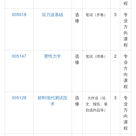
程
005018
应力波基础
选
3
专
笔试（开卷）
修
业
方
向
课
程
005147
塑性力学
选
2
专
笔试（闭卷）
修
业
方
向
课
程
005128
材料现代测试技
选
3
专
大作业（论
术
修
业
文、报告、项
方
目或作品等）
向
课
程