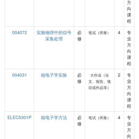
方
向
课
程
004072
实验物理中的信号
必
4
专
笔试（闭卷）
采集处理
修
业
方
向
课
程
004031
核电子学实验
必
2
专
大作业（论
修
业
文、报告、项
方
目或作品等）
向
课
程
ELEC5301P
核电子学方法
必
4
专
笔试（闭卷）
修
业
方
向