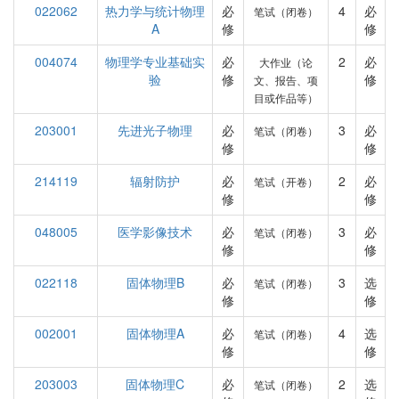
022062
热力学与统计物理
必
4
必
笔试（闭卷）
A
修
修
004074
物理学专业基础实
必
2
必
大作业（论
验
修
修
文、报告、项
目或作品等）
203001
先进光子物理
必
3
必
笔试（闭卷）
修
修
214119
辐射防护
必
2
必
笔试（开卷）
修
修
048005
医学影像技术
必
3
必
笔试（闭卷）
修
修
022118
固体物理B
必
3
选
笔试（闭卷）
修
修
002001
固体物理A
必
4
选
笔试（闭卷）
修
修
203003
固体物理C
必
2
选
笔试（闭卷）