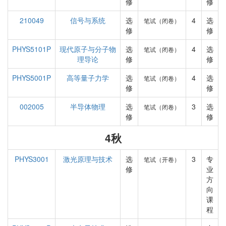
修
修
210049
信号与系统
选
4
选
笔试（闭卷）
修
修
PHYS5101P
现代原子与分子物
选
4
选
笔试（闭卷）
理导论
修
修
PHYS5001P
高等量子力学
选
4
选
笔试（闭卷）
修
修
002005
半导体物理
选
3
选
笔试（闭卷）
修
修
4秋
PHYS3001
激光原理与技术
选
3
专
笔试（开卷）
修
业
方
向
课
程