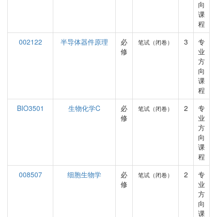
向
课
程
002122
半导体器件原理
必
3
专
笔试（闭卷）
修
业
方
向
课
程
BIO3501
生物化学C
必
2
专
笔试（闭卷）
修
业
方
向
课
程
008507
细胞生物学
必
2
专
笔试（闭卷）
修
业
方
向
课