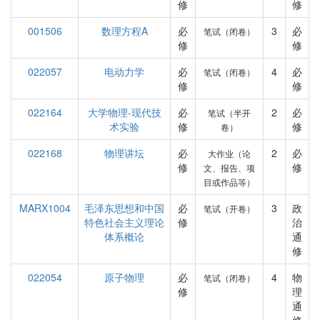
修
修
001506
数理方程A
必
3
必
笔试（闭卷）
修
修
022057
电动力学
必
4
必
笔试（闭卷）
修
修
022164
大学物理-现代技
必
2
必
笔试（半开
术实验
修
修
卷）
022168
物理讲坛
必
2
必
大作业（论
修
修
文、报告、项
目或作品等）
MARX1004
毛泽东思想和中国
必
3
政
笔试（开卷）
特色社会主义理论
修
治
体系概论
通
修
022054
原子物理
必
4
物
笔试（闭卷）
修
理
通