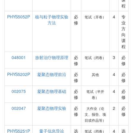
程
PHYS5052P
核与粒子物理实验
必
4
专
笔试（开卷）
方法
修
业
方
向
课
程
048001
放射治疗物理原理
必
3
必
笔试（闭卷）
修
修
PHYS5202P
凝聚态物理前沿
必
4
必
其他
修
修
002075
凝聚态物理基础
必
4
必
笔试（半开
修
修
卷）
002047
凝聚态物理实验
必
2
必
大作业（论
修
修
文、报告、项
目或作品等）
PHYS5251P
量子信息导论
选
4
选
笔试（闭卷）