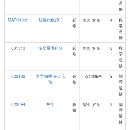
通
修
MATH1009
线性代数(B1)
必
4
数
笔试（闭卷）
修
学
通
修
001513
多变量微积分
必
6
数
笔试（闭卷）
修
学
通
修
022162
大学物理-基础实
必
2
物
论文或报告
验
修
理
通
修
022094
热学
必
3
物
笔试（闭卷）
修
理
通
修