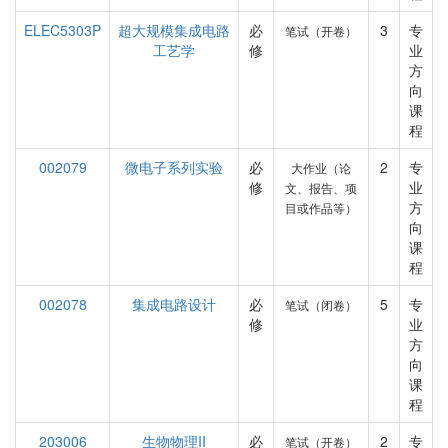
ELEC5303P
超大规模集成电路
必
3
专
笔试（开卷）
工艺学
修
业
方
向
课
程
002079
微电子系列实验
必
2
专
大作业（论
修
业
文、报告、项
方
目或作品等）
向
课
程
002078
集成电路设计
必
5
专
笔试（闭卷）
修
业
方
向
课
程
203006
生物物理II
必
2
专
笔试（开卷）