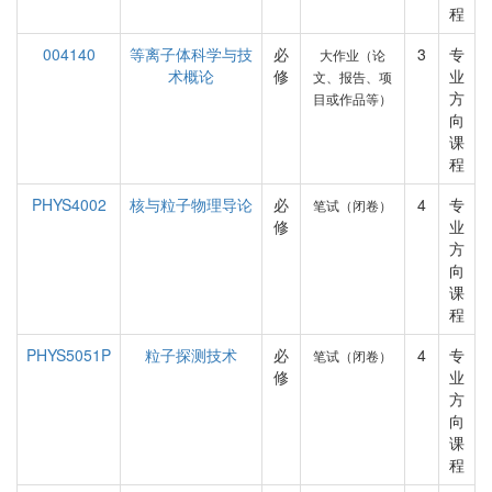
程
004140
等离子体科学与技
必
3
专
大作业（论
术概论
修
业
文、报告、项
方
目或作品等）
向
课
程
PHYS4002
核与粒子物理导论
必
4
专
笔试（闭卷）
修
业
方
向
课
程
PHYS5051P
粒子探测技术
必
4
专
笔试（闭卷）
修
业
方
向
课
程