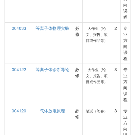
向
课
程
004033
等离子体物理实验
必
2
专
大作业（论
修
业
文、报告、项
方
目或作品等）
向
课
程
004122
等离子体诊断导论
必
3
专
大作业（论
修
业
文、报告、项
方
目或作品等）
向
课
程
004120
气体放电原理
必
3
专
笔试（闭卷）
修
业
方
向
课