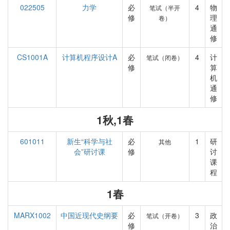
022505
力学
必
4
物
笔试（半开
修
理
卷）
通
修
CS1001A
计算机程序设计A
必
4
计
笔试（闭卷）
修
算
机
通
修
1秋,1春
601011
新生“科学与社
必
1
研
其他
会”研讨课
修
讨
课
程
1春
MARX1002
中国近现代史纲要
必
3
政
笔试（开卷）
修
治