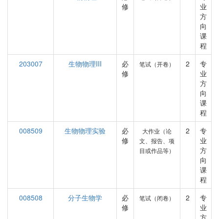
修
业
方
向
课
程
203007
生物物理III
必
2
专
笔试（开卷）
修
业
方
向
课
程
008509
生物物理实验
必
2
专
大作业（论
修
业
文、报告、项
方
目或作品等）
向
课
程
008508
分子生物学
必
2
专
笔试（闭卷）
修
业
方