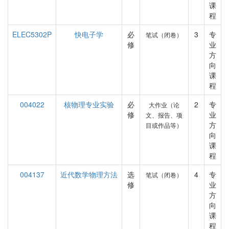
课
程
ELEC5302P
快电子学
必
3
专
笔试（闭卷）
修
业
方
向
课
程
004022
核物理专业实验
必
2
专
大作业（论
修
业
文、报告、项
方
目或作品等）
向
课
程
004137
近代数学物理方法
选
4
专
笔试（闭卷）
修
业
方
向
课
程