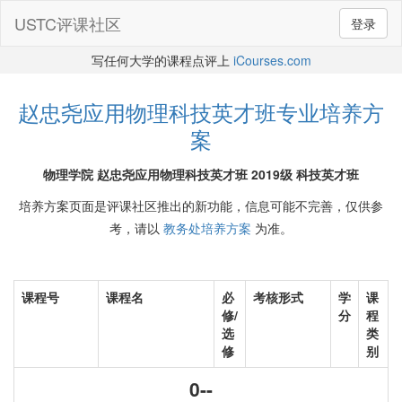
USTC评课社区
登录
写任何大学的课程点评上
iCourses.com
赵忠尧应用物理科技英才班专业培养方
案
物理学院 赵忠尧应用物理科技英才班 2019级 科技英才班
培养方案页面是评课社区推出的新功能，信息可能不完善，仅供参
考，请以
教务处培养方案
为准。
课程号
课程名
必
考核形式
学
课
修/
分
程
选
类
修
别
0--