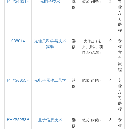
PHYS6651P
光电子技术
选
3
专
笔试（开卷）
修
业
方
向
课
程
038014
光信息科学与技术
选
2
专
大作业（论
实验
修
业
文、报告、项
方
目或作品等）
向
课
程
PHYS6655P
光电子器件工艺学
选
4
专
笔试（闭卷）
修
业
方
向
课
程
PHYS5253P
量子信息技术
选
3
专
笔试（闭卷）
修
业