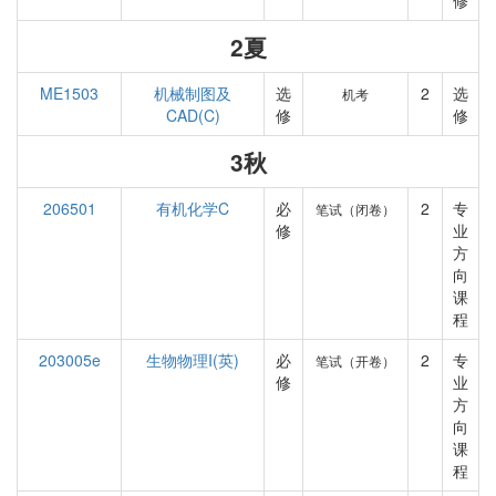
修
2夏
ME1503
机械制图及
选
2
选
机考
CAD(C)
修
修
3秋
206501
有机化学C
必
2
专
笔试（闭卷）
修
业
方
向
课
程
203005e
生物物理I(英)
必
2
专
笔试（开卷）
修
业
方
向
课
程