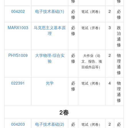
修
修
004202
电子技术基础(1)
必
2
必
笔试（闭卷）
修
修
MARX1003
马克思主义基本原
必
3
政
笔试（开卷）
理
修
治
通
修
PHYS1009
大学物理-综合实
必
2
物
大作业（论
验
修
理
文、报告、项
通
目或作品等）
修
022391
光学
必
4
物
笔试（闭卷）
修
理
通
修
2春
004203
电子技术基础(2)
必
2
必
笔试（闭卷）