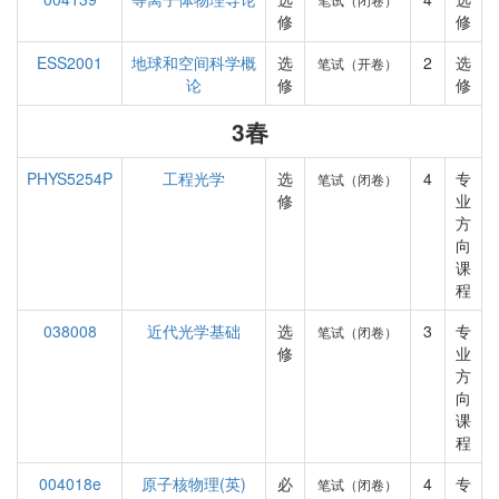
修
修
ESS2001
地球和空间科学概
选
2
选
笔试（开卷）
论
修
修
3春
PHYS5254P
工程光学
选
4
专
笔试（闭卷）
修
业
方
向
课
程
038008
近代光学基础
选
3
专
笔试（闭卷）
修
业
方
向
课
程
004018e
原子核物理(英)
必
4
专
笔试（闭卷）