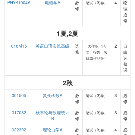
PHYS1004A
电磁学A
必
4
物
笔试（闭卷）
修
理
通
修
1夏,2夏
018M15
英语口语实践高级
选
2
自
大作业（论
修
由
文、报告、项
选
目或作品等）
修
课
2秋
001505
复变函数A
必
3
必
笔试（闭卷）
修
修
017082
概率论与数理统计
必
3
必
笔试（闭卷）
B
修
修
022392
理论力学A
必
4
必
笔试（闭卷）