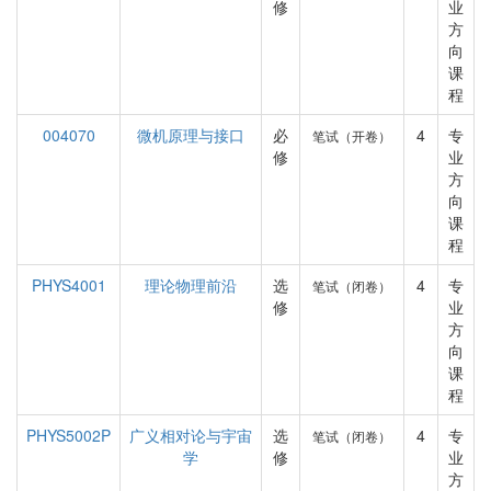
修
业
方
向
课
程
004070
微机原理与接口
必
4
专
笔试（开卷）
修
业
方
向
课
程
PHYS4001
理论物理前沿
选
4
专
笔试（闭卷）
修
业
方
向
课
程
PHYS5002P
广义相对论与宇宙
选
4
专
笔试（闭卷）
学
修
业
方