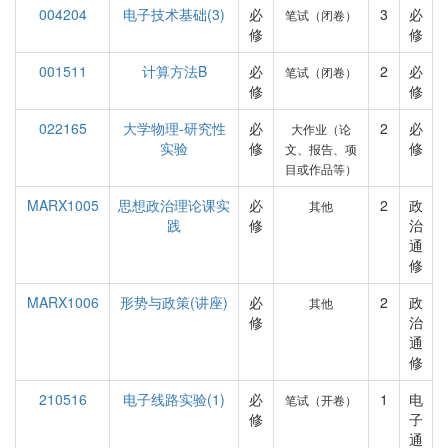
004204
电子技术基础(3)
必
3
必
笔试（闭卷）
修
修
001511
计算方法B
必
2
必
笔试（闭卷）
修
修
022165
大学物理-研究性
必
2
必
大作业（论
实验
修
修
文、报告、项
目或作品等）
MARX1005
思想政治理论课实
必
2
政
其他
践
修
治
通
修
MARX1006
形势与政策(讲座)
必
2
政
其他
修
治
通
修
210516
电子线路实验(1)
必
1
电
笔试（开卷）
修
子
通