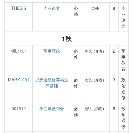
THESIS
毕业论文
必
8
毕
其他
修
业
论
文
1秋
MIL1001
军事理论
必
2
军
笔试（开卷）
修
事
教
育
MARX1001
思想道德修养与法
必
3
政
笔试（开卷）
律基础
修
治
通
修
001512
单变量微积分
必
6
数
笔试（闭卷）
修
学
通
修