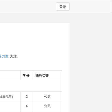
登录
养方案
为准。
学分
课程类别
2
公共
或作品等）
4
公共