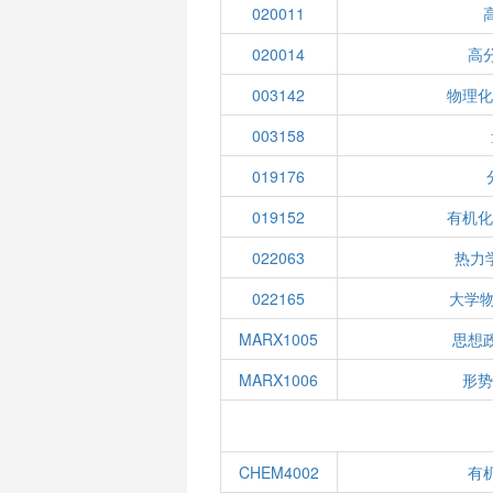
020011
020014
高
003142
物理化
003158
019176
019152
有机化
022063
热力
022165
大学物
MARX1005
思想
MARX1006
形势
CHEM4002
有