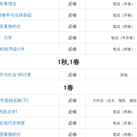
军事理论
必修
笔试（开卷）
德修养与法律基础
必修
笔试（开卷）
变量微积分
必修
笔试（闭卷）
力学
必修
笔试（半开卷）
机程序设计A
必修
笔试（闭卷）
1秋,1春
科学与社会”研讨课
必修
其他
1春
学基础实验(下)
必修
大作业（论文、报告、项目
无机化学I
必修
笔试（闭卷）
近现代史纲要
必修
笔试（开卷）
变量微积分
必修
笔试（闭卷）