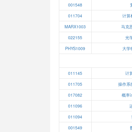
001548
011704
计算
MARX1003
马克
022155
光
PHYS1009
大学
011145
计
011705
操作系
017082
概率
011096
011094
001549