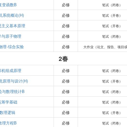
复变函数B
必修
笔试（闭卷）
机系统概论(H)
必修
笔试（开卷）
思主义基本原理
必修
笔试（开卷）
学与原子物理
必修
笔试（闭卷）
物理-综合实验
必修
大作业（论文、报告、项目
2春
算机组成原理
必修
笔试（闭卷）
统原理与设计(H)
必修
笔试（开卷）
论与数理统计B
必修
笔试（闭卷）
运筹学基础
必修
笔试（闭卷）
数理逻辑
必修
笔试（开卷）
数理方程B
必修
笔试（闭卷）