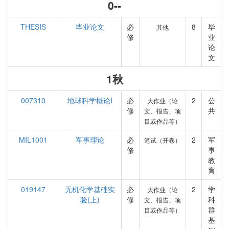
0--
THESIS
毕业论文
必
8
毕
其他
修
业
论
文
1秋
007310
地球科学概论I
必
2
公
大作业（论
修
共
文、报告、项
目或作品等）
MIL1001
军事理论
必
2
军
笔试（开卷）
修
事
教
育
019147
无机化学基础实
必
2
学
大作业（论
验(上)
修
科
文、报告、项
群
目或作品等）
基