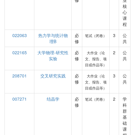
修
业
核
心
课
程
022063
热力学与统计物
必
3
公
笔试（闭卷）
理B
修
共
022165
大学物理-研究性
必
2
公
大作业（论
实验
修
共
文、报告、项
目或作品等）
208701
交叉研究实践
必
3
公
大作业（论
修
共
文、报告、项
目或作品等）
007271
结晶学
必
2
学
笔试（闭卷）
修
科
群
基
础
课