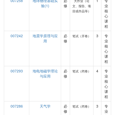
007258
地球物理基础实
必
1
专
大作业（论
验(1)
修
业
文、报告、项
核
目或作品等）
心
课
程
007242
地震学原理与应
必
3
专
笔试（开卷）
用
修
业
核
心
课
程
007293
地电地磁学理论
必
4
专
笔试（闭卷）
与应用
修
业
核
心
课
程
007286
天气学
必
3
专
笔试（闭卷）
修
业