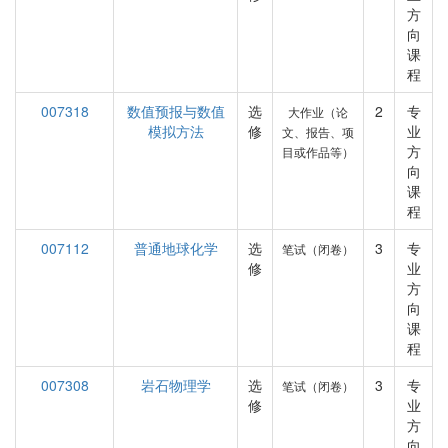
方
向
课
程
007318
数值预报与数值
选
2
专
大作业（论
模拟方法
修
业
文、报告、项
方
目或作品等）
向
课
程
007112
普通地球化学
选
3
专
笔试（闭卷）
修
业
方
向
课
程
007308
岩石物理学
选
3
专
笔试（闭卷）
修
业
方
向