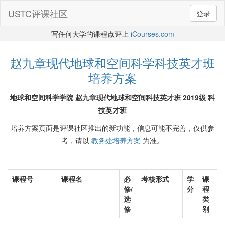
USTC评课社区
登录
写任何大学的课程点评上
iCourses.com
赵九章现代地球和空间科学科技英才班
培养方案
地球和空间科学学院 赵九章现代地球和空间科技英才班 2019级 科
技英才班
培养方案页面是评课社区推出的新功能，信息可能不完善，仅供参
考，请以
教务处培养方案
为准。
课程号
课程名
必
考核形式
学
课
修/
分
程
选
类
修
别