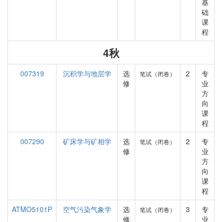
基
础
课
程
4秋
007319
沉积学与地层学
选
2
专
笔试（闭卷）
修
业
方
向
课
程
007290
矿床学与矿相学
选
2
专
笔试（闭卷）
修
业
方
向
课
程
ATMO5101P
空气污染气象学
选
3
专
笔试（闭卷）
修
业