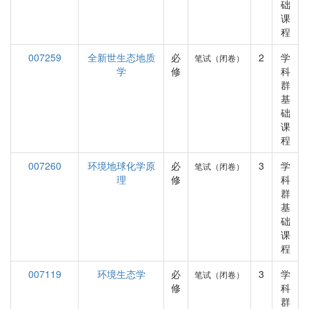
础
课
程
007259
全新世生态地质
必
2
学
笔试（闭卷）
学
修
科
群
基
础
课
程
007260
环境地球化学原
必
3
学
笔试（闭卷）
理
修
科
群
基
础
课
程
007119
环境生态学
必
3
学
笔试（闭卷）
修
科
群