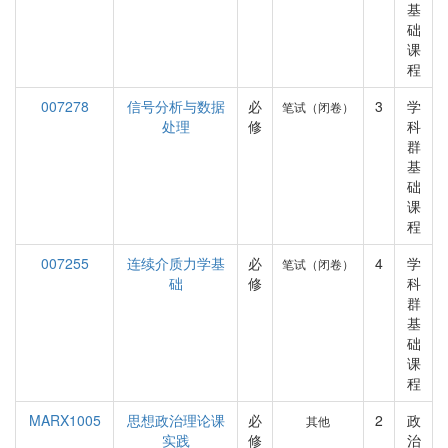
基
础
课
程
007278
信号分析与数据
必
3
学
笔试（闭卷）
处理
修
科
群
基
础
课
程
007255
连续介质力学基
必
4
学
笔试（闭卷）
础
修
科
群
基
础
课
程
MARX1005
思想政治理论课
必
2
政
其他
实践
修
治