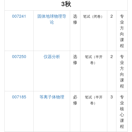
3秋
007241
固体地球物理导
选
2
专
笔试（闭卷）
论
修
业
方
向
课
程
007250
仪器分析
选
2
专
笔试（半开
修
业
卷）
方
向
课
程
007185
等离子体物理
必
3
专
笔试（半开
修
业
卷）
核
心
课
程