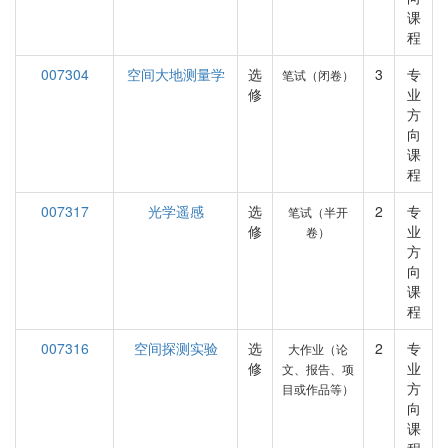
课
程
007304
空间大地测量学
选
3
专
笔试（闭卷）
修
业
方
向
课
程
007317
光学遥感
选
2
专
笔试（半开
修
业
卷）
方
向
课
程
007316
空间探测实验
选
2
专
大作业（论
修
业
文、报告、项
方
目或作品等）
向
课