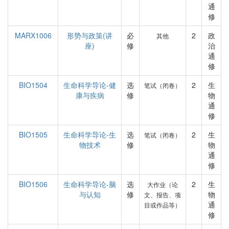
通
修
MARX1006
形势与政策(讲
必
2
政
其他
座)
修
治
通
修
BIO1504
生命科学导论-健
选
2
生
笔试（闭卷）
康与疾病
修
物
通
修
BIO1505
生命科学导论-生
选
2
生
笔试（闭卷）
物技术
修
物
通
修
BIO1506
生命科学导论-脑
选
2
生
大作业（论
与认知
修
物
文、报告、项
通
目或作品等）
修