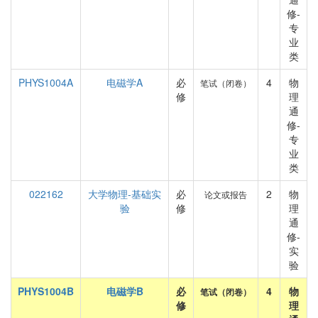
修-
专
业
类
PHYS1004A
电磁学A
必
4
物
笔试（闭卷）
修
理
通
修-
专
业
类
022162
大学物理-基础实
必
2
物
论文或报告
验
修
理
通
修-
实
验
PHYS1004B
电磁学B
必
4
物
笔试（闭卷）
修
理