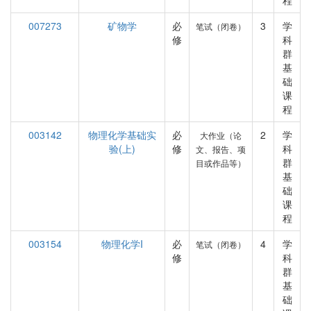
程
007273
矿物学
必
3
学
笔试（闭卷）
修
科
群
基
础
课
程
003142
物理化学基础实
必
2
学
大作业（论
验(上)
修
科
文、报告、项
群
目或作品等）
基
础
课
程
003154
物理化学I
必
4
学
笔试（闭卷）
修
科
群
基
础