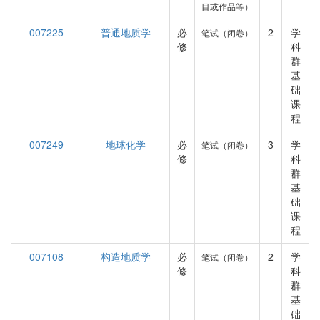
目或作品等）
007225
普通地质学
必
2
学
笔试（闭卷）
修
科
群
基
础
课
程
007249
地球化学
必
3
学
笔试（闭卷）
修
科
群
基
础
课
程
007108
构造地质学
必
2
学
笔试（闭卷）
修
科
群
基
础