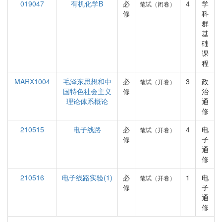
019047
有机化学B
必
4
学
笔试（闭卷）
修
科
群
基
础
课
程
MARX1004
毛泽东思想和中
必
3
政
笔试（开卷）
国特色社会主义
修
治
理论体系概论
通
修
210515
电子线路
必
4
电
笔试（开卷）
修
子
通
修
210516
电子线路实验(1)
必
1
电
笔试（开卷）
修
子
通
修