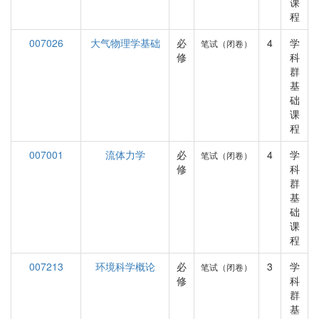
课
程
007026
大气物理学基础
必
4
学
笔试（闭卷）
修
科
群
基
础
课
程
007001
流体力学
必
4
学
笔试（闭卷）
修
科
群
基
础
课
程
007213
环境科学概论
必
3
学
笔试（闭卷）
修
科
群
基