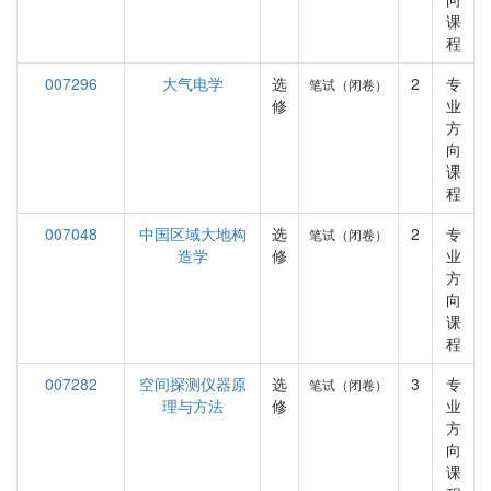
课
程
007296
大气电学
选
2
专
笔试（闭卷）
修
业
方
向
课
程
007048
中国区域大地构
选
2
专
笔试（闭卷）
造学
修
业
方
向
课
程
007282
空间探测仪器原
选
3
专
笔试（闭卷）
理与方法
修
业
方
向
课