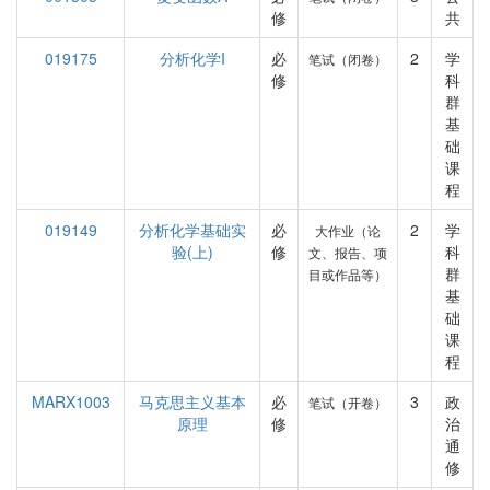
修
共
019175
分析化学I
必
2
学
笔试（闭卷）
修
科
群
基
础
课
程
019149
分析化学基础实
必
2
学
大作业（论
验(上)
修
科
文、报告、项
群
目或作品等）
基
础
课
程
MARX1003
马克思主义基本
必
3
政
笔试（开卷）
原理
修
治
通
修