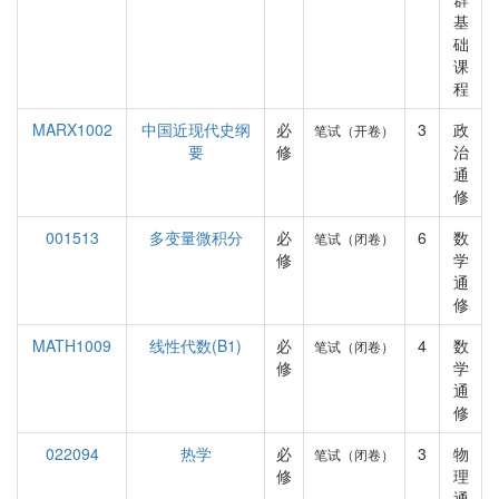
基
础
课
程
MARX1002
中国近现代史纲
必
3
政
笔试（开卷）
要
修
治
通
修
001513
多变量微积分
必
6
数
笔试（闭卷）
修
学
通
修
MATH1009
线性代数(B1)
必
4
数
笔试（闭卷）
修
学
通
修
022094
热学
必
3
物
笔试（闭卷）
修
理
通