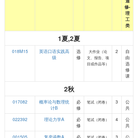
通
修-
理
工
类
1夏,2夏
018M15
英语口语实践高
选
2
自
大作业（论
级
修
由
文、报告、项
选
目或作品等）
修
课
2秋
017082
概率论与数理统
必
3
公
笔试（闭卷）
计B
修
共
022392
理论力学A
必
4
公
笔试（闭卷）
修
共
001505
复变函数A
必
3
公
笔试（闭卷）