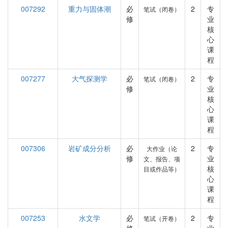
007292
重力与固体潮
必
2
专
笔试（闭卷）
修
业
核
心
课
程
007277
大气探测学
必
2
专
笔试（闭卷）
修
业
核
心
课
程
007306
岩矿成分分析
必
2
专
大作业（论
修
业
文、报告、项
核
目或作品等）
心
课
程
007253
水文学
必
2
专
笔试（开卷）