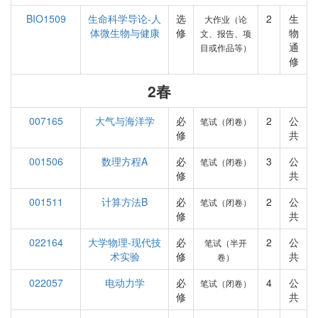
BIO1509
生命科学导论-人
选
2
生
大作业（论
体微生物与健康
修
物
文、报告、项
通
目或作品等）
修
2春
007165
大气与海洋学
必
2
公
笔试（闭卷）
修
共
001506
数理方程A
必
3
公
笔试（闭卷）
修
共
001511
计算方法B
必
2
公
笔试（闭卷）
修
共
022164
大学物理-现代技
必
2
公
笔试（半开
术实验
修
共
卷）
022057
电动力学
必
4
公
笔试（闭卷）
修
共