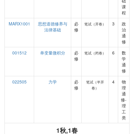
础
课
程
MARX1001
思想道德修养与
必
3
政
笔试（开卷）
法律基础
修
治
通
修
001512
单变量微积分
必
6
数
笔试（闭卷）
修
学
通
修
022505
力学
必
4
物
笔试（半开
修
理
卷）
通
修-
理
工
类
1秋,1春