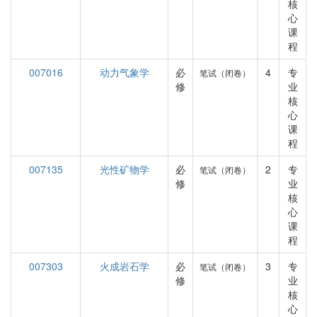
核
心
课
程
007016
动力气象学
必
4
专
笔试（闭卷）
修
业
核
心
课
程
007135
光性矿物学
必
2
专
笔试（闭卷）
修
业
核
心
课
程
007303
火成岩石学
必
3
专
笔试（闭卷）
修
业
核
心