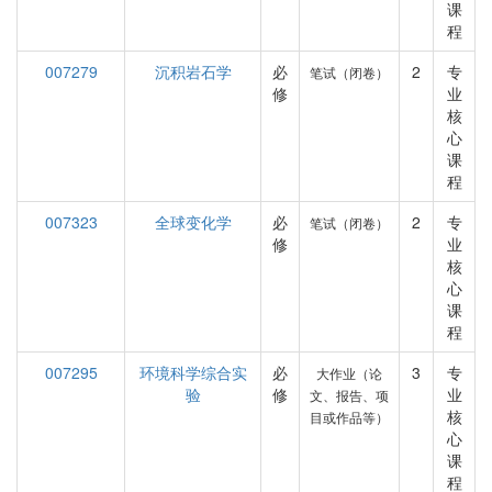
课
程
007279
沉积岩石学
必
2
专
笔试（闭卷）
修
业
核
心
课
程
007323
全球变化学
必
2
专
笔试（闭卷）
修
业
核
心
课
程
007295
环境科学综合实
必
3
专
大作业（论
验
修
业
文、报告、项
核
目或作品等）
心
课
程