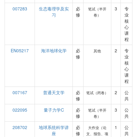
007283
生态毒理学及实
必
3
专
笔试（半开
习
修
业
卷）
核
心
课
程
EN05217
海洋地球化学
必
2
专
其他
修
业
核
心
课
程
007167
普通天文学
必
2
公
笔试（闭卷）
修
共
022095
量子力学C
必
3
公
笔试（半开
修
共
卷）
208702
地球系统科学讲
必
1
公
大作业（论
座
修
共
文、报告、项