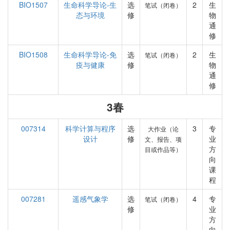
BIO1507
生命科学导论-生
选
2
生
笔试（闭卷）
态与环境
修
物
通
修
BIO1508
生命科学导论-免
选
2
生
笔试（闭卷）
疫与健康
修
物
通
修
3春
007314
科学计算与程序
选
3
专
大作业（论
设计
修
业
文、报告、项
方
目或作品等）
向
课
程
007281
遥感气象学
选
4
专
笔试（闭卷）
修
业
方
向