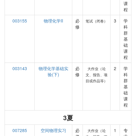
课
程
003155
物理化学II
必
3
学
笔试（闭卷）
修
科
群
基
础
课
程
003143
物理化学基础实
必
2
学
大作业（论
验(下)
修
科
文、报告、项
群
目或作品等）
基
础
课
程
3夏
007285
空间物理实习
必
1
专
大作业（论