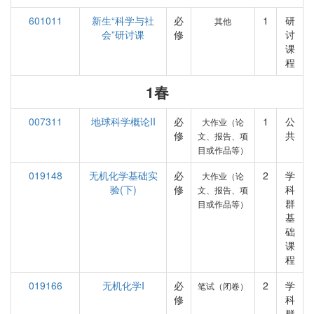
601011
新生“科学与社
必
1
研
其他
会”研讨课
修
讨
课
程
1春
007311
地球科学概论II
必
1
公
大作业（论
修
共
文、报告、项
目或作品等）
019148
无机化学基础实
必
2
学
大作业（论
验(下)
修
科
文、报告、项
群
目或作品等）
基
础
课
程
019166
无机化学I
必
2
学
笔试（闭卷）
修
科
群