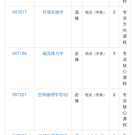
程
007217
环境生物学
选
2
专
笔试（闭卷）
修
业
方
向
课
程
007186
磁流体力学
必
3
专
笔试（开卷）
修
业
核
心
课
程
007221
空间物理学导论I
必
2
专
笔试（闭卷）
修
业
核
心
课
程