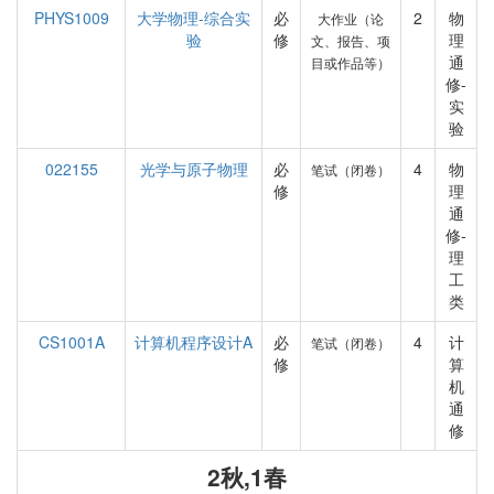
PHYS1009
大学物理-综合实
必
2
物
大作业（论
验
修
理
文、报告、项
通
目或作品等）
修-
实
验
022155
光学与原子物理
必
4
物
笔试（闭卷）
修
理
通
修-
理
工
类
CS1001A
计算机程序设计A
必
4
计
笔试（闭卷）
修
算
机
通
修
2秋,1春