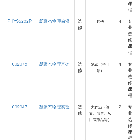
课
程
PHYS5202P
凝聚态物理前沿
选
4
专
其他
修
业
选
修
课
程
002075
凝聚态物理基础
选
4
专
笔试（半开
修
业
卷）
选
修
课
程
002047
凝聚态物理实验
选
2
专
大作业（论
修
业
文、报告、项
选
目或作品等）
修
课
程