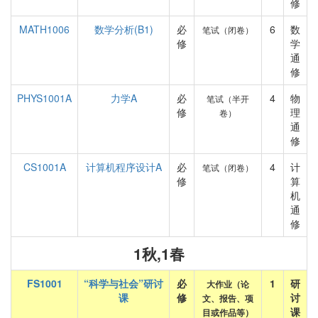
修
MATH1006
数学分析(B1)
必
6
数
笔试（闭卷）
修
学
通
修
PHYS1001A
力学A
必
4
物
笔试（半开
修
理
卷）
通
修
CS1001A
计算机程序设计A
必
4
计
笔试（闭卷）
修
算
机
通
修
1秋,1春
FS1001
“科学与社会”研讨
必
1
研
大作业（论
课
修
讨
文、报告、项
课
目或作品等）