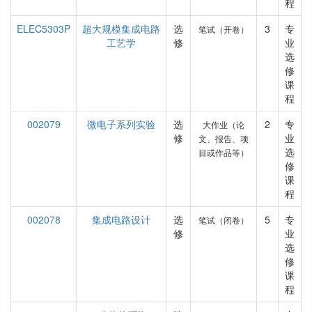
程
ELEC5303P
超大规模集成电路
选
3
专
笔试（开卷）
工艺学
修
业
选
修
课
程
002079
微电子系列实验
选
2
专
大作业（论
修
业
文、报告、项
选
目或作品等）
修
课
程
002078
集成电路设计
选
5
专
笔试（闭卷）
修
业
选
修
课
程