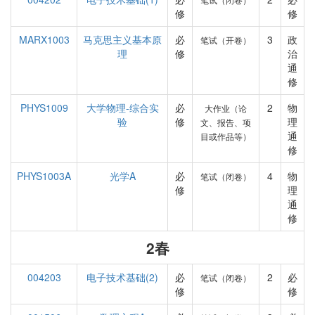
修
修
MARX1003
马克思主义基本原
必
3
政
笔试（开卷）
理
修
治
通
修
PHYS1009
大学物理-综合实
必
2
物
大作业（论
验
修
理
文、报告、项
通
目或作品等）
修
PHYS1003A
光学A
必
4
物
笔试（闭卷）
修
理
通
修
2春
004203
电子技术基础(2)
必
2
必
笔试（闭卷）
修
修