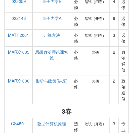
022059
量子力学B
必
4
必
笔试（闭卷）
修
修
022148
量子力学A
必
6
必
笔试（开卷）
修
修
MATH2001
计算方法
必
3
必
笔试（闭卷）
修
修
MARX1005
思想政治理论课实
必
2
政
其他
践
修
治
通
修
MARX1006
形势与政策(讲座)
必
2
政
其他
修
治
通
修
3春
CS4501
微型计算机原理
选
3
专
笔试（开卷）
修
业