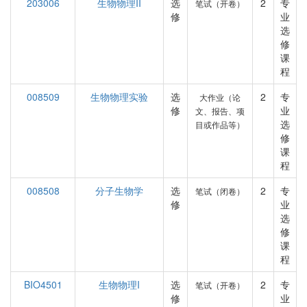
203006
生物物理II
选
2
专
笔试（开卷）
修
业
选
修
课
程
008509
生物物理实验
选
2
专
大作业（论
修
业
文、报告、项
选
目或作品等）
修
课
程
008508
分子生物学
选
2
专
笔试（闭卷）
修
业
选
修
课
程
BIO4501
生物物理I
选
2
专
笔试（开卷）
修
业