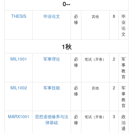
0--
THESIS
毕业论文
必
8
毕
其他
修
业
论
文
1秋
MIL1001
军事理论
必
2
军
笔试（开卷）
修
事
教
育
MIL1002
军事技能
必
2
军
其他
修
事
教
育
MARX1001
思想道德修养与法
必
3
政
笔试（开卷）
律基础
修
治
通