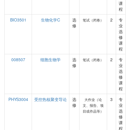
课
程
BIO3501
生物化学C
选
2
专
笔试（闭卷）
修
业
选
修
课
程
008507
细胞生物学
选
2
专
笔试（闭卷）
修
业
选
修
课
程
PHYS3004
受控热核聚变导论
选
3
专
大作业（论
修
业
文、报告、项
选
目或作品等）
修
课
程