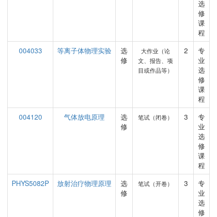
选
修
课
程
004033
等离子体物理实验
选
2
专
大作业（论
修
业
文、报告、项
选
目或作品等）
修
课
程
004120
气体放电原理
选
3
专
笔试（闭卷）
修
业
选
修
课
程
PHYS5082P
放射治疗物理原理
选
3
专
笔试（开卷）
修
业
选
修