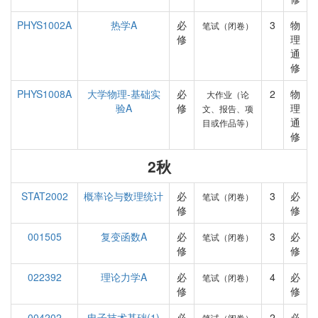
PHYS1002A
热学A
必
3
物
笔试（闭卷）
修
理
通
修
PHYS1008A
大学物理-基础实
必
2
物
大作业（论
验A
修
理
文、报告、项
通
目或作品等）
修
2秋
STAT2002
概率论与数理统计
必
3
必
笔试（闭卷）
修
修
001505
复变函数A
必
3
必
笔试（闭卷）
修
修
022392
理论力学A
必
4
必
笔试（闭卷）
修
修
004202
电子技术基础(1)
必
2
必
笔试（闭卷）