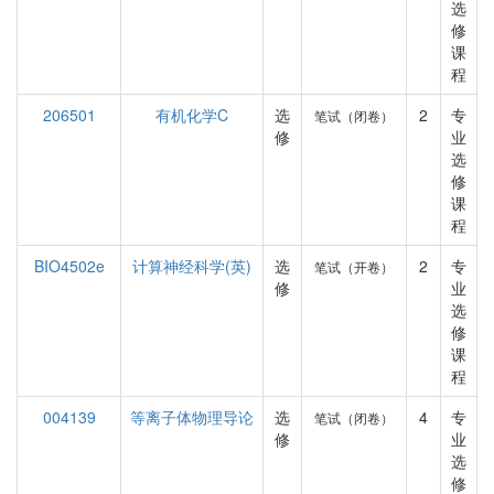
选
修
课
程
206501
有机化学C
选
2
专
笔试（闭卷）
修
业
选
修
课
程
BIO4502e
计算神经科学(英)
选
2
专
笔试（开卷）
修
业
选
修
课
程
004139
等离子体物理导论
选
4
专
笔试（闭卷）
修
业
选
修