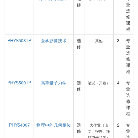
修
业
选
修
课
程
PHYS5081P
医学影像技术
选
3
专
其他
修
业
选
修
课
程
PHYS5001P
高等量子力学
选
4
专
笔试（开卷）
修
业
选
修
课
程
PHYS4007
物理中的几何相位
选
2
专
大作业（论
修
业
文、报告、项
选
目或作品等）