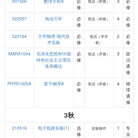
001506
数理方程A
必
3
必
笔试（闭卷）
修
修
022057
电动力学
必
4
必
笔试（闭卷）
修
修
022164
大学物理-现代技
必
2
必
笔试（半开
术实验
修
修
卷）
MARX1004
毛泽东思想和中国
必
3
政
笔试（开卷）
特色社会主义理论
修
治
体系概论
通
修
PHYS1005A
原子物理A
必
4
物
笔试（闭卷）
修
理
通
修
3秋
210516
电子线路实验(1)
选
1
专
实验操作
修
业