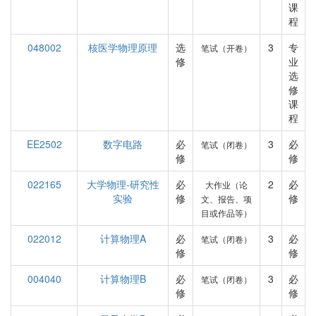
课
程
048002
核医学物理原理
选
3
专
笔试（开卷）
修
业
选
修
课
程
EE2502
数字电路
必
3
必
笔试（闭卷）
修
修
022165
大学物理-研究性
必
2
必
大作业（论
实验
修
修
文、报告、项
目或作品等）
022012
计算物理A
必
3
必
笔试（闭卷）
修
修
004040
计算物理B
必
3
必
笔试（闭卷）
修
修