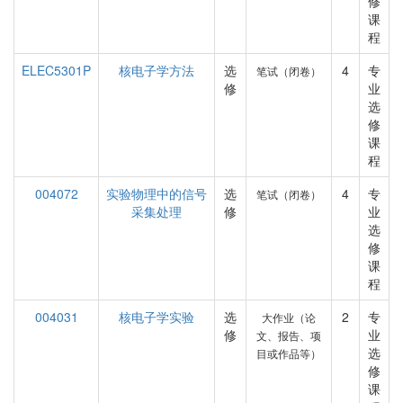
修
课
程
ELEC5301P
核电子学方法
选
4
专
笔试（闭卷）
修
业
选
修
课
程
004072
实验物理中的信号
选
4
专
笔试（闭卷）
采集处理
修
业
选
修
课
程
004031
核电子学实验
选
2
专
大作业（论
修
业
文、报告、项
选
目或作品等）
修
课