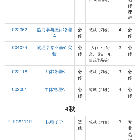
修
课
程
022062
热力学与统计物理
必
4
必
笔试（闭卷）
A
修
修
004074
物理学专业基础实
必
2
必
大作业（论
验
修
修
文、报告、项
目或作品等）
022118
固体物理B
必
3
必
笔试（闭卷）
修
修
002001
固体物理A
必
4
必
笔试（闭卷）
修
修
4秋
ELEC5302P
快电子学
选
3
专
笔试（闭卷）
修
业
选