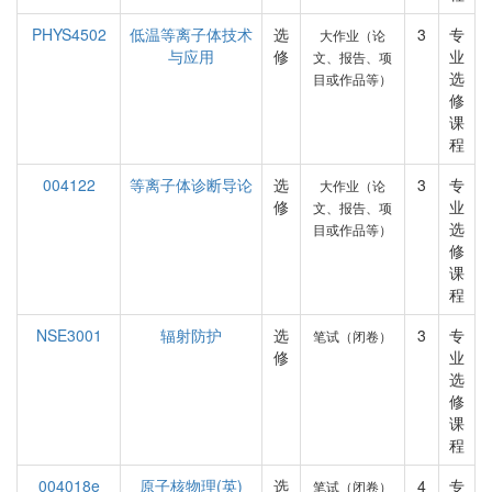
PHYS4502
低温等离子体技术
选
3
专
大作业（论
与应用
修
业
文、报告、项
选
目或作品等）
修
课
程
004122
等离子体诊断导论
选
3
专
大作业（论
修
业
文、报告、项
选
目或作品等）
修
课
程
NSE3001
辐射防护
选
3
专
笔试（闭卷）
修
业
选
修
课
程
004018e
原子核物理(英)
选
4
专
笔试（闭卷）