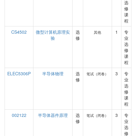
选
修
课
程
CS4502
微型计算机原理实
选
1
专
其他
验
修
业
选
修
课
程
ELEC5306P
半导体物理
选
3
专
笔试（闭卷）
修
业
选
修
课
程
002122
半导体器件原理
选
3
专
笔试（闭卷）
修
业
选
修