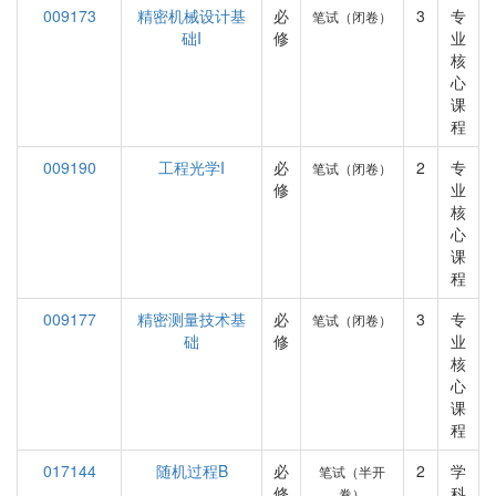
009173
精密机械设计基
必
3
专
笔试（闭卷）
础I
修
业
核
心
课
程
009190
工程光学I
必
2
专
笔试（闭卷）
修
业
核
心
课
程
009177
精密测量技术基
必
3
专
笔试（闭卷）
础
修
业
核
心
课
程
017144
随机过程B
必
2
学
笔试（半开
修
科
卷）