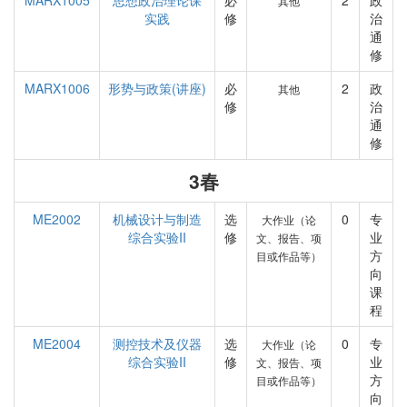
MARX1005
思想政治理论课
必
2
政
其他
实践
修
治
通
修
MARX1006
形势与政策(讲座)
必
2
政
其他
修
治
通
修
3春
ME2002
机械设计与制造
选
0
专
大作业（论
综合实验II
修
业
文、报告、项
方
目或作品等）
向
课
程
ME2004
测控技术及仪器
选
0
专
大作业（论
综合实验II
修
业
文、报告、项
方
目或作品等）
向