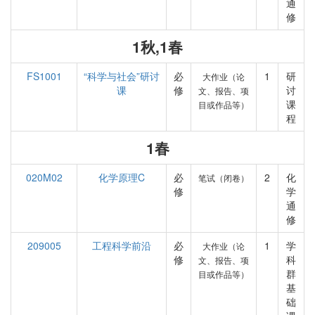
通
修
1秋,1春
FS1001
“科学与社会”研讨
必
1
研
大作业（论
课
修
讨
文、报告、项
课
目或作品等）
程
1春
020M02
化学原理C
必
2
化
笔试（闭卷）
修
学
通
修
209005
工程科学前沿
必
1
学
大作业（论
修
科
文、报告、项
群
目或作品等）
基
础