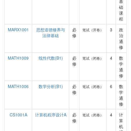
基
础
课
程
MARX1001
思想道德修养与
必
3
政
笔试（开卷）
法律基础
修
治
通
修
MATH1009
线性代数(B1)
必
4
数
笔试（闭卷）
修
学
通
修
MATH1006
数学分析(B1)
必
6
数
笔试（闭卷）
修
学
通
修
CS1001A
计算机程序设计A
必
4
计
笔试（闭卷）
修
算
机