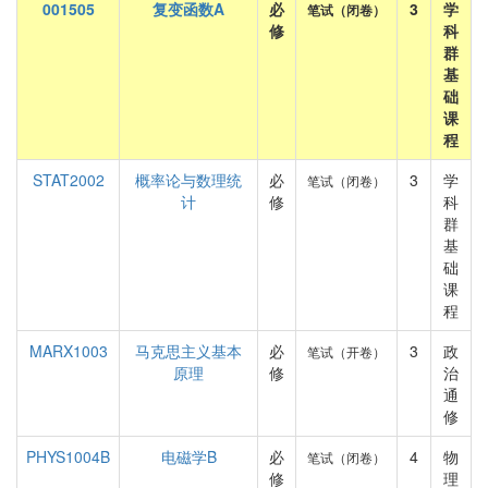
001505
复变函数A
必
3
学
笔试（闭卷）
修
科
群
基
础
课
程
STAT2002
概率论与数理统
必
3
学
笔试（闭卷）
计
修
科
群
基
础
课
程
MARX1003
马克思主义基本
必
3
政
笔试（开卷）
原理
修
治
通
修
PHYS1004B
电磁学B
必
4
物
笔试（闭卷）
修
理