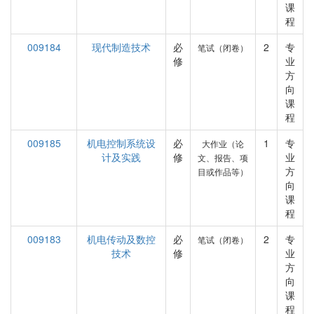
课
程
009184
现代制造技术
必
2
专
笔试（闭卷）
修
业
方
向
课
程
009185
机电控制系统设
必
1
专
大作业（论
计及实践
修
业
文、报告、项
方
目或作品等）
向
课
程
009183
机电传动及数控
必
2
专
笔试（闭卷）
技术
修
业
方
向
课
程