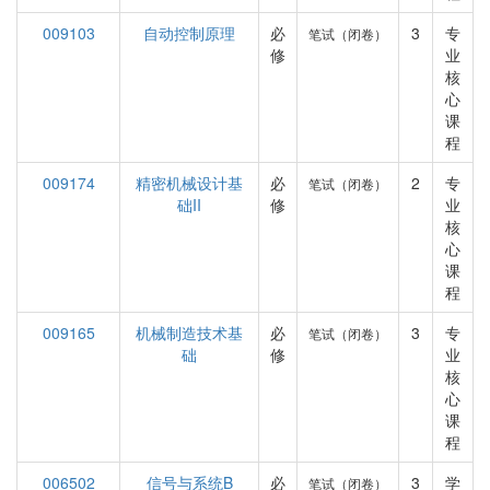
009103
自动控制原理
必
3
专
笔试（闭卷）
修
业
核
心
课
程
009174
精密机械设计基
必
2
专
笔试（闭卷）
础II
修
业
核
心
课
程
009165
机械制造技术基
必
3
专
笔试（闭卷）
础
修
业
核
心
课
程
006502
信号与系统B
必
3
学
笔试（闭卷）