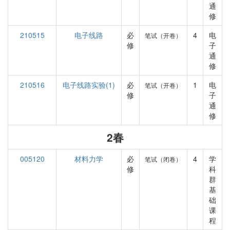
通
修
210515
电子线路
必
4
电
笔试（开卷）
修
子
通
修
210516
电子线路实验(1)
必
1
电
笔试（开卷）
修
子
通
修
2春
005120
材料力学
必
4
学
笔试（闭卷）
修
科
群
基
础
课
程