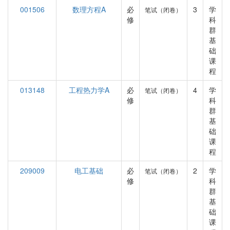
001506
数理方程A
必
3
学
笔试（闭卷）
修
科
群
基
础
课
程
013148
工程热力学A
必
4
学
笔试（闭卷）
修
科
群
基
础
课
程
209009
电工基础
必
2
学
笔试（闭卷）
修
科
群
基
础
课