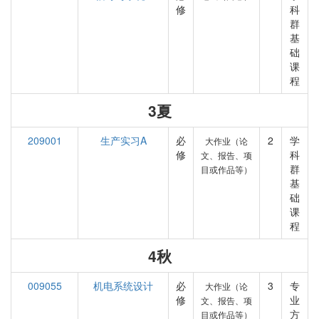
修
科
群
基
础
课
程
3夏
209001
生产实习A
必
2
学
大作业（论
修
科
文、报告、项
群
目或作品等）
基
础
课
程
4秋
009055
机电系统设计
必
3
专
大作业（论
修
业
文、报告、项
方
目或作品等）