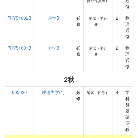
通
目或作品等）
修
PHYS1002B
热学B
必
2
物
笔试（半开
修
理
卷）
通
修
PHYS1001B
力学B
必
2
物
笔试（半开
修
理
卷）
通
修
2秋
005020
理论力学(1)
必
4
学
笔试（闭卷）
修
科
群
基
础
课
程