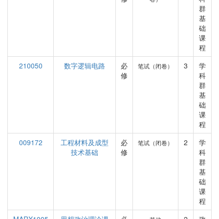
群
基
础
课
程
210050
数字逻辑电路
必
3
学
笔试（闭卷）
修
科
群
基
础
课
程
009172
工程材料及成型
必
2
学
笔试（闭卷）
技术基础
修
科
群
基
础
课
程