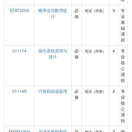
STAT2002
概率论与数理统
必
3
专
笔试（闭卷）
计
修
业
基
础
课
程
011174
操作系统原理与
必
4
专
笔试（闭卷）
设计
修
业
核
心
课
程
011145
计算机组成原理
必
4
专
笔试（闭卷）
修
业
核
心
课
程
MARX1004
毛泽东思想和中
必
3
政
笔试（开卷）