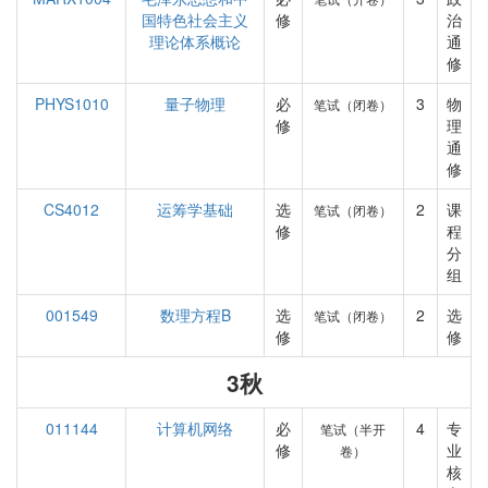
国特色社会主义
修
治
理论体系概论
通
修
PHYS1010
量子物理
必
3
物
笔试（闭卷）
修
理
通
修
CS4012
运筹学基础
选
2
课
笔试（闭卷）
修
程
分
组
001549
数理方程B
选
2
选
笔试（闭卷）
修
修
3秋
011144
计算机网络
必
4
专
笔试（半开
修
业
卷）
核