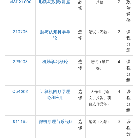
MARX1006
形势与政策(讲座)
必
2
政
其他
修
治
通
修
210706
脑与认知科学导
选
2
课
笔试（闭卷）
论
修
程
分
组
229003
机器学习概论
选
4
课
笔试（半开
修
程
卷）
分
组
CS4002
计算机图形学理
选
4
课
大作业（论
论和应用
修
程
文、报告、项
分
目或作品等）
组
011165
微机原理与系统B
选
2
课
笔试（闭卷）
修
程
分