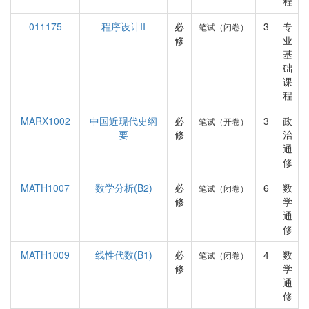
程
011175
程序设计II
必
3
专
笔试（闭卷）
修
业
基
础
课
程
MARX1002
中国近现代史纲
必
3
政
笔试（开卷）
要
修
治
通
修
MATH1007
数学分析(B2)
必
6
数
笔试（闭卷）
修
学
通
修
MATH1009
线性代数(B1)
必
4
数
笔试（闭卷）
修
学
通
修