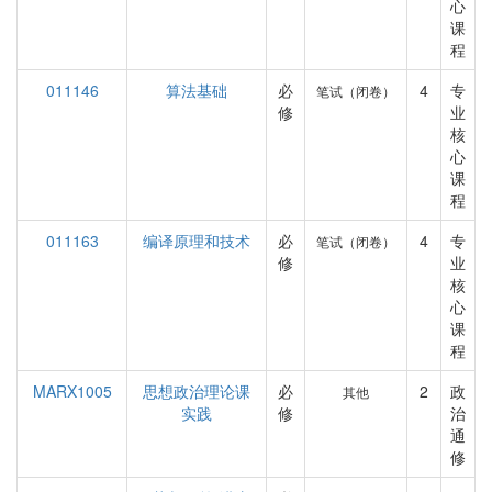
心
课
程
011146
算法基础
必
4
专
笔试（闭卷）
修
业
核
心
课
程
011163
编译原理和技术
必
4
专
笔试（闭卷）
修
业
核
心
课
程
MARX1005
思想政治理论课
必
2
政
其他
实践
修
治
通
修