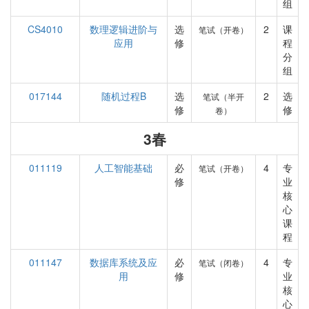
组
CS4010
数理逻辑进阶与
选
2
课
笔试（开卷）
应用
修
程
分
组
017144
随机过程B
选
2
选
笔试（半开
修
修
卷）
3春
011119
人工智能基础
必
4
专
笔试（开卷）
修
业
核
心
课
程
011147
数据库系统及应
必
4
专
笔试（闭卷）
用
修
业
核
心