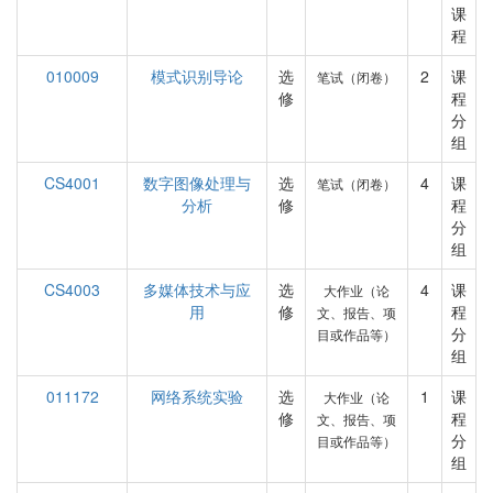
课
程
010009
模式识别导论
选
2
课
笔试（闭卷）
修
程
分
组
CS4001
数字图像处理与
选
4
课
笔试（闭卷）
分析
修
程
分
组
CS4003
多媒体技术与应
选
4
课
大作业（论
用
修
程
文、报告、项
分
目或作品等）
组
011172
网络系统实验
选
1
课
大作业（论
修
程
文、报告、项
分
目或作品等）
组