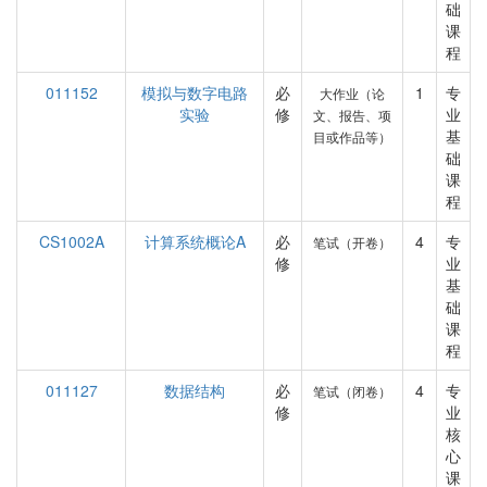
础
课
程
011152
模拟与数字电路
必
1
专
大作业（论
实验
修
业
文、报告、项
基
目或作品等）
础
课
程
CS1002A
计算系统概论A
必
4
专
笔试（开卷）
修
业
基
础
课
程
011127
数据结构
必
4
专
笔试（闭卷）
修
业
核
心
课