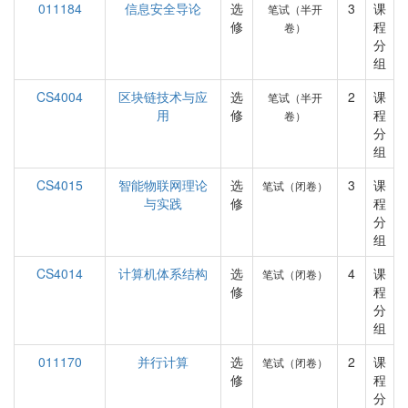
011184
信息安全导论
选
3
课
笔试（半开
修
程
卷）
分
组
CS4004
区块链技术与应
选
2
课
笔试（半开
用
修
程
卷）
分
组
CS4015
智能物联网理论
选
3
课
笔试（闭卷）
与实践
修
程
分
组
CS4014
计算机体系结构
选
4
课
笔试（闭卷）
修
程
分
组
011170
并行计算
选
2
课
笔试（闭卷）
修
程
分