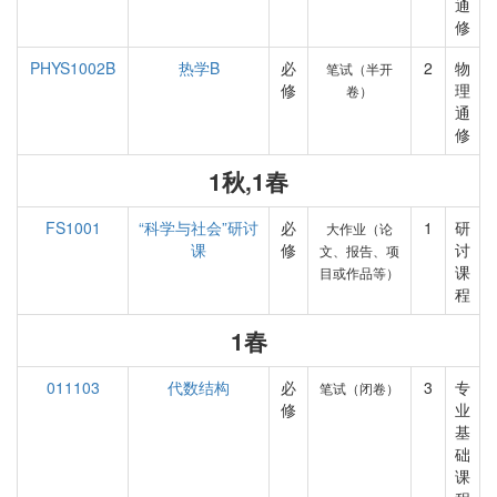
通
修
PHYS1002B
热学B
必
2
物
笔试（半开
修
理
卷）
通
修
1秋,1春
FS1001
“科学与社会”研讨
必
1
研
大作业（论
课
修
讨
文、报告、项
课
目或作品等）
程
1春
011103
代数结构
必
3
专
笔试（闭卷）
修
业
基
础
课