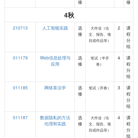
修
修
4秋
210713
人工智能实践
选
2
课
大作业（论
修
程
文、报告、项
分
目或作品等）
组
011179
Web信息处理与
选
4
课
笔试（半开
应用
修
程
卷）
分
组
011185
网络算法学
选
3
课
笔试（开卷）
修
程
分
组
011187
数据隐私的方法
选
4
课
大作业（论
伦理和实践
修
程
文、报告、项
分
目或作品等）
组