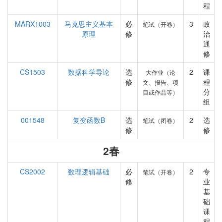
程
MARX1003
马克思主义基本
必
3
政
笔试（开卷）
原理
修
治
通
修
CS1503
数据科学导论
选
2
课
大作业（论
修
程
文、报告、项
分
目或作品等）
组
001548
复变函数B
选
2
选
笔试（闭卷）
修
修
2春
CS2002
数理逻辑基础
必
2
专
笔试（开卷）
修
业
基
础
课
程