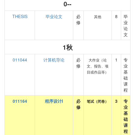
0--
THESIS
毕业论文
必
8
毕
其他
修
业
论
文
1秋
011044
计算机导论
必
1
专
大作业（论
修
业
文、报告、项
基
目或作品等）
础
课
程
011164
程序设计I
必
3
专
笔试（闭卷）
修
业
基
础
课
程