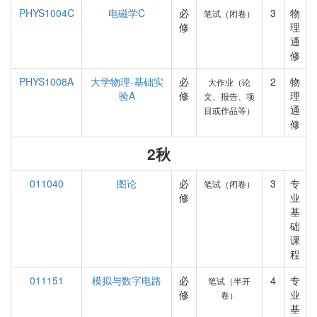
PHYS1004C
电磁学C
必
3
物
笔试（闭卷）
修
理
通
修
PHYS1008A
大学物理-基础实
必
2
物
大作业（论
验A
修
理
文、报告、项
通
目或作品等）
修
2秋
011040
图论
必
3
专
笔试（闭卷）
修
业
基
础
课
程
011151
模拟与数字电路
必
4
专
笔试（半开
修
业
卷）
基