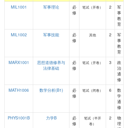
MIL1001
军事理论
必
2
军
笔试（开卷）
修
事
教
育
MIL1002
军事技能
必
2
军
其他
修
事
教
育
MARX1001
思想道德修养与
必
3
政
笔试（开卷）
法律基础
修
治
通
修
MATH1006
数学分析(B1)
必
6
数
笔试（闭卷）
修
学
通
修
PHYS1001B
力学B
必
2
物
笔试（半开
修
理
卷）