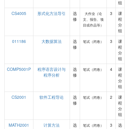
组
CS4005
形式化方法导引
选
3
课
大作业（论
修
程
文、报告、项
分
目或作品等）
组
011186
大数据算法
选
3
课
笔试（闭卷）
修
程
分
组
COMP5001P
程序语言设计与
选
4
课
笔试（闭卷）
程序分析
修
程
分
组
CS2001
软件工程导论
选
2
课
笔试（闭卷）
修
程
分
组
MATH2001
计算方法
选
3
选
笔试（闭卷）