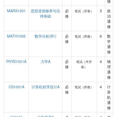
修
MARX1001
思想道德修养与法
必
3
政
笔试（开卷）
律基础
修
治
通
修
MATH1006
数学分析(B1)
必
6
数
笔试（闭卷）
修
学
通
修
PHYS1001A
力学A
必
4
物
笔试（半开
修
理
卷）
通
修
CS1001A
计算机程序设计A
必
4
计
笔试（闭卷）
修
算
机
通
修