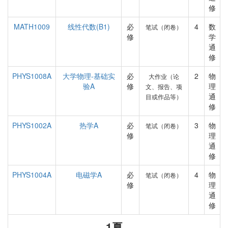
修
MATH1009
线性代数(B1)
必
4
数
笔试（闭卷）
修
学
通
修
PHYS1008A
大学物理-基础实
必
2
物
大作业（论
验A
修
理
文、报告、项
通
目或作品等）
修
PHYS1002A
热学A
必
3
物
笔试（闭卷）
修
理
通
修
PHYS1004A
电磁学A
必
4
物
笔试（闭卷）
修
理
通
修
1夏