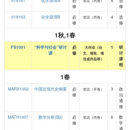
019161
化学原理A
必
4
选
笔试（闭卷）
修
修
019163
化学原理B
必
4
选
笔试（闭卷）
修
修
1秋,1春
FS1001
“科学与社会”研讨
必
1
研
大作业（论
课
修
讨
文、报告、项
课
目或作品等）
程
1春
MARX1002
中国近现代史纲要
必
3
政
笔试（开卷）
修
治
通
修
MATH1007
数学分析(B2)
必
6
数
笔试（闭卷）
修
学
通