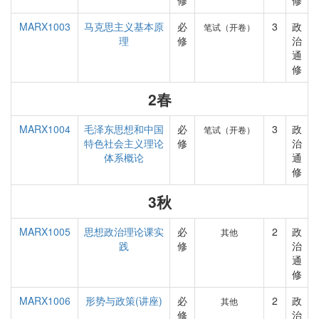
修
修
MARX1003
马克思主义基本原
必
3
政
笔试（开卷）
理
修
治
通
修
2春
MARX1004
毛泽东思想和中国
必
3
政
笔试（开卷）
特色社会主义理论
修
治
体系概论
通
修
3秋
MARX1005
思想政治理论课实
必
2
政
其他
践
修
治
通
修
MARX1006
形势与政策(讲座)
必
2
政
其他
修
治