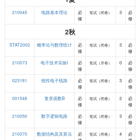
210045
电路基本理论
必
3
必
笔试（闭卷）
修
修
2秋
STAT2002
概率论与数理统计
必
3
必
笔试（闭卷）
修
修
210073
电子技术实验I
必
0
必
笔试（开卷）
修
修
023181
线性电子线路
必
3
必
笔试（闭卷）
修
修
001548
复变函数B
必
2
必
笔试（闭卷）
修
修
210050
数字逻辑电路
必
3
必
笔试（闭卷）
修
修
210070
数据结构及其算法
必
4
必
笔试（闭卷）