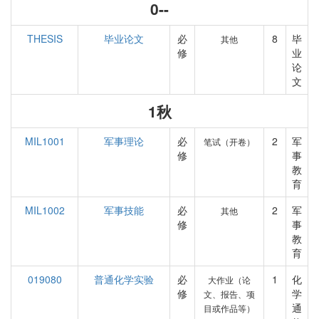
0--
THESIS
毕业论文
必
8
毕
其他
修
业
论
文
1秋
MIL1001
军事理论
必
2
军
笔试（开卷）
修
事
教
育
MIL1002
军事技能
必
2
军
其他
修
事
教
育
019080
普通化学实验
必
1
化
大作业（论
修
学
文、报告、项
通
目或作品等）