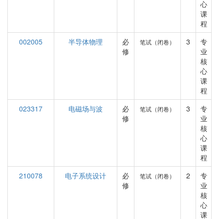
心
课
程
002005
半导体物理
必
3
专
笔试（闭卷）
修
业
核
心
课
程
023317
电磁场与波
必
3
专
笔试（闭卷）
修
业
核
心
课
程
210078
电子系统设计
必
2
专
笔试（闭卷）
修
业
核
心
课