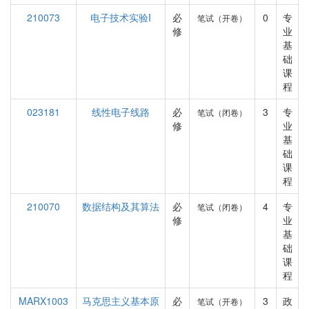
210073
电子技术实验I
必
0
专
笔试（开卷）
修
业
基
础
课
程
023181
线性电子线路
必
3
专
笔试（闭卷）
修
业
基
础
课
程
210070
数据结构及其算法
必
4
专
笔试（闭卷）
修
业
基
础
课
程
MARX1003
马克思主义基本原
必
3
政
笔试（开卷）