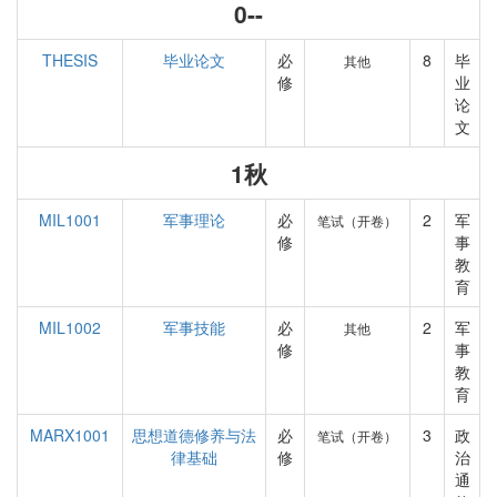
0--
THESIS
毕业论文
必
8
毕
其他
修
业
论
文
1秋
MIL1001
军事理论
必
2
军
笔试（开卷）
修
事
教
育
MIL1002
军事技能
必
2
军
其他
修
事
教
育
MARX1001
思想道德修养与法
必
3
政
笔试（开卷）
律基础
修
治
通