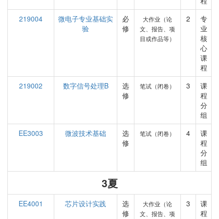
程
219004
微电子专业基础实
必
2
专
大作业（论
验
修
业
文、报告、项
核
目或作品等）
心
课
程
219002
数字信号处理B
选
3
课
笔试（闭卷）
修
程
分
组
EE3003
微波技术基础
选
4
课
笔试（闭卷）
修
程
分
组
3夏
EE4001
芯片设计实践
选
3
课
大作业（论
修
程
文、报告、项