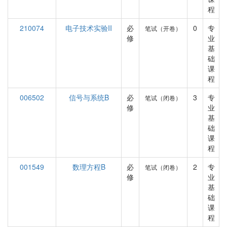
程
210074
电子技术实验II
必
0
专
笔试（开卷）
修
业
基
础
课
程
006502
信号与系统B
必
3
专
笔试（闭卷）
修
业
基
础
课
程
001549
数理方程B
必
2
专
笔试（闭卷）
修
业
基
础
课
程