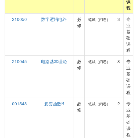
课
程
210050
数字逻辑电路
必
3
专
笔试（闭卷）
修
业
基
础
课
程
210045
电路基本理论
必
3
专
笔试（闭卷）
修
业
基
础
课
程
001548
复变函数B
必
2
专
笔试（闭卷）
修
业
基
础
课
程