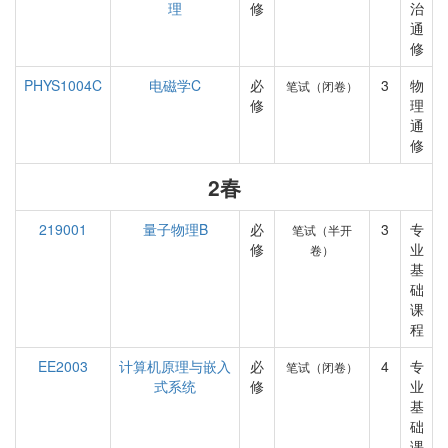
理
修
治
通
修
PHYS1004C
电磁学C
必
3
物
笔试（闭卷）
修
理
通
修
2春
219001
量子物理B
必
3
专
笔试（半开
修
业
卷）
基
础
课
程
EE2003
计算机原理与嵌入
必
4
专
笔试（闭卷）
式系统
修
业
基
础
课