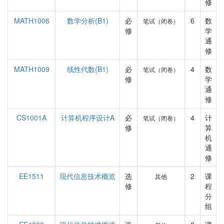
修
MATH1006
数学分析(B1)
必
6
数
笔试（闭卷）
修
学
通
修
MATH1009
线性代数(B1)
必
4
数
笔试（闭卷）
修
学
通
修
CS1001A
计算机程序设计A
必
4
计
笔试（闭卷）
修
算
机
通
修
EE1511
现代信息技术概览
选
2
课
其他
修
程
分
组