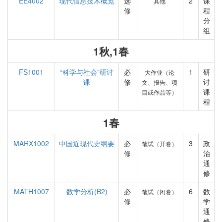
EE4002
现代信息技术概览
选
2
课
其他
修
程
分
组
1秋,1春
FS1001
“科学与社会”研讨
必
1
研
大作业（论
课
修
讨
文、报告、项
课
目或作品等）
程
1春
MARX1002
中国近现代史纲要
必
3
政
笔试（开卷）
修
治
通
修
MATH1007
数学分析(B2)
必
6
数
笔试（闭卷）
修
学
通
修