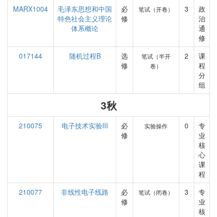
MARX1004
毛泽东思想和中国
必
3
政
笔试（开卷）
特色社会主义理论
修
治
体系概论
通
修
017144
随机过程B
选
2
课
笔试（半开
修
程
卷）
分
组
3秋
210075
电子技术实验III
必
0
专
实验操作
修
业
核
心
课
程
210077
非线性电子线路
必
3
专
笔试（闭卷）
修
业
核