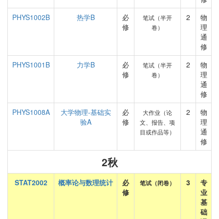
PHYS1002B
热学B
必
2
物
笔试（半开
修
理
卷）
通
修
PHYS1001B
力学B
必
2
物
笔试（半开
修
理
卷）
通
修
PHYS1008A
大学物理-基础实
必
2
物
大作业（论
验A
修
理
文、报告、项
通
目或作品等）
修
2秋
STAT2002
概率论与数理统计
必
3
专
笔试（闭卷）
修
业
基
础