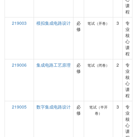
课
程
219003
模拟集成电路设计
必
3
专
笔试（开卷）
修
业
核
心
课
程
219006
集成电路工艺原理
必
2
专
笔试（闭卷）
修
业
核
心
课
程
219005
数字集成电路设计
必
3
专
笔试（半开
修
业
卷）
核
心
课