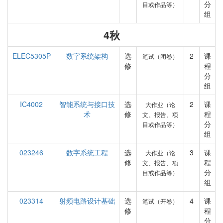
分
目或作品等）
组
4秋
ELEC5305P
数字系统架构
选
2
课
笔试（闭卷）
修
程
分
组
IC4002
智能系统与接口技
选
2
课
大作业（论
术
修
程
文、报告、项
分
目或作品等）
组
023246
数字系统工程
选
3
课
大作业（论
修
程
文、报告、项
分
目或作品等）
组
023314
射频电路设计基础
选
4
课
笔试（开卷）
修
程
分