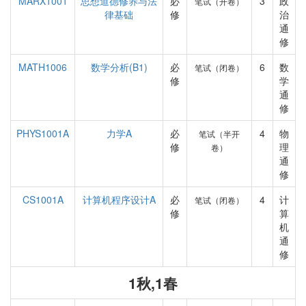
MARX1001
思想道德修养与法
必
3
政
笔试（开卷）
律基础
修
治
通
修
MATH1006
数学分析(B1)
必
6
数
笔试（闭卷）
修
学
通
修
PHYS1001A
力学A
必
4
物
笔试（半开
修
理
卷）
通
修
CS1001A
计算机程序设计A
必
4
计
笔试（闭卷）
修
算
机
通
修
1秋,1春