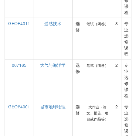
修
课
程
GEOP4011
遥感技术
选
3
专
笔试（闭卷）
修
业
选
修
课
程
007165
大气与海洋学
选
2
专
笔试（闭卷）
修
业
选
修
课
程
GEOP4001
城市地球物理
选
2
专
大作业（论
修
业
文、报告、项
选
目或作品等）
修
课