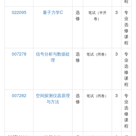
程
022095
量子力学C
选
3
专
笔试（半开
修
业
卷）
选
修
课
程
007278
信号分析与数据处
选
3
专
笔试（闭卷）
理
修
业
选
修
课
程
007282
空间探测仪器原理
选
3
专
笔试（闭卷）
与方法
修
业
选
修
课
程