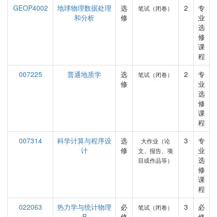
GEOP4002
地球物理数据处理
选
2
专
笔试（闭卷）
和分析
修
业
选
修
课
程
007225
普通地质学
选
2
专
笔试（闭卷）
修
业
选
修
课
程
007314
科学计算与程序设
选
3
专
大作业（论
计
修
业
文、报告、项
选
目或作品等）
修
课
程
022063
热力学与统计物理
必
3
必
笔试（闭卷）
B
修
修