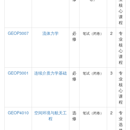
核
心
课
程
GEOP3007
流体力学
必
2
专
笔试（闭卷）
修
业
核
心
课
程
GEOP3001
连续介质力学基础
必
3
专
笔试（闭卷）
修
业
核
心
课
程
GEOP4010
空间环境与航天工
选
2
专
笔试（闭卷）
程
修
业
选