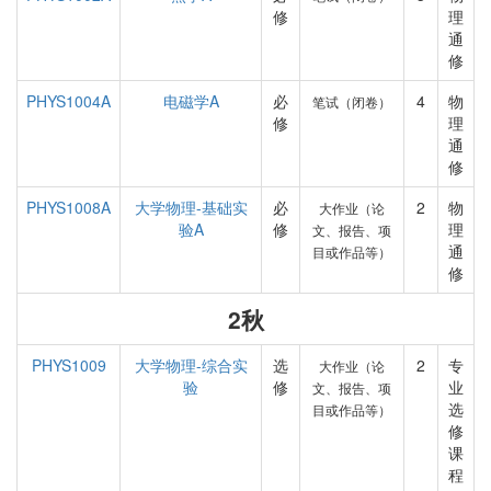
修
理
通
修
PHYS1004A
电磁学A
必
4
物
笔试（闭卷）
修
理
通
修
PHYS1008A
大学物理-基础实
必
2
物
大作业（论
验A
修
理
文、报告、项
通
目或作品等）
修
2秋
PHYS1009
大学物理-综合实
选
2
专
大作业（论
验
修
业
文、报告、项
选
目或作品等）
修
课
程