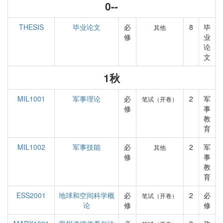
0--
THESIS
毕业论文
必
8
毕
其他
修
业
论
文
1秋
MIL1001
军事理论
必
2
军
笔试（开卷）
修
事
教
育
MIL1002
军事技能
必
2
军
其他
修
事
教
育
ESS2001
地球和空间科学概
必
2
必
笔试（开卷）
论
修
修