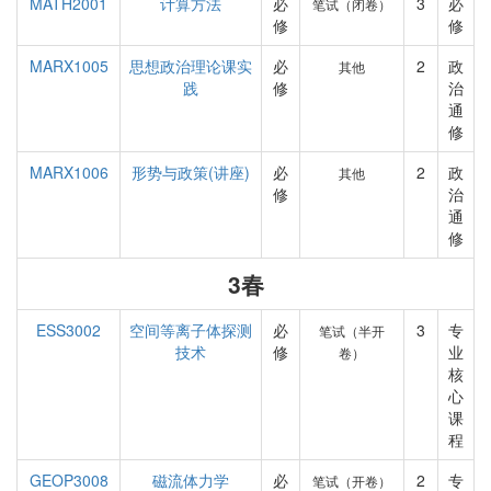
MATH2001
计算方法
必
3
必
笔试（闭卷）
修
修
MARX1005
思想政治理论课实
必
2
政
其他
践
修
治
通
修
MARX1006
形势与政策(讲座)
必
2
政
其他
修
治
通
修
3春
ESS3002
空间等离子体探测
必
3
专
笔试（半开
技术
修
业
卷）
核
心
课
程
GEOP3008
磁流体力学
必
2
专
笔试（开卷）