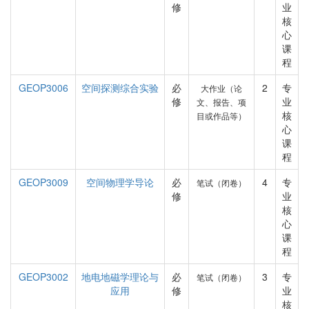
修
业
核
心
课
程
GEOP3006
空间探测综合实验
必
2
专
大作业（论
修
业
文、报告、项
核
目或作品等）
心
课
程
GEOP3009
空间物理学导论
必
4
专
笔试（闭卷）
修
业
核
心
课
程
GEOP3002
地电地磁学理论与
必
3
专
笔试（闭卷）
应用
修
业
核