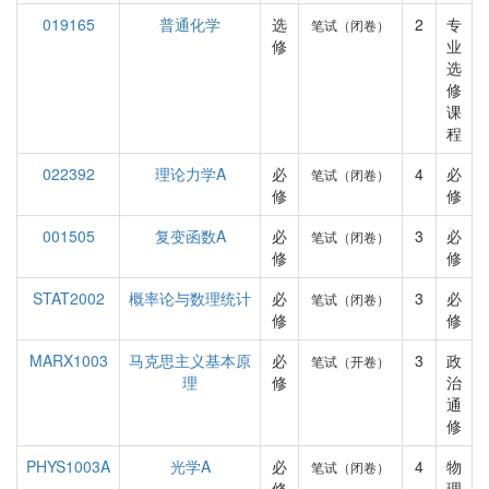
019165
普通化学
选
2
专
笔试（闭卷）
修
业
选
修
课
程
022392
理论力学A
必
4
必
笔试（闭卷）
修
修
001505
复变函数A
必
3
必
笔试（闭卷）
修
修
STAT2002
概率论与数理统计
必
3
必
笔试（闭卷）
修
修
MARX1003
马克思主义基本原
必
3
政
笔试（开卷）
理
修
治
通
修
PHYS1003A
光学A
必
4
物
笔试（闭卷）
修
理