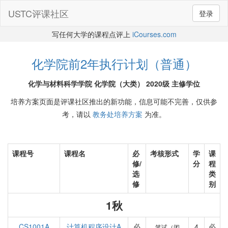
USTC评课社区
登录
写任何大学的课程点评上
iCourses.com
化学院前2年执行计划（普通）
化学与材料科学学院 化学院（大类） 2020级 主修学位
培养方案页面是评课社区推出的新功能，信息可能不完善，仅供参
考，请以
教务处培养方案
为准。
课程号
课程名
必
考核形式
学
课
修/
分
程
选
类
修
别
1秋
CS1001A
计算机程序设计A
必
4
必
笔试（闭