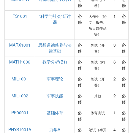
修
修
卷）
FS1001
“科学与社会”研讨
必
1
必
大作业（论
课
修
修
文、报告、
项目或作品
等）
MARX1001
思想道德修养与法
必
3
必
笔试（开
律基础
修
修
卷）
MATH1006
数学分析(B1)
必
6
必
笔试（闭
修
修
卷）
MIL1001
军事理论
必
2
必
笔试（开
修
修
卷）
MIL1002
军事技能
必
2
必
其他
修
修
PE00001
基础体育
必
1
必
体育测试
修
修
PHYS1001A
力学A
必
4
必
笔试（半开