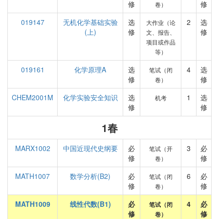
修
修
卷）
019147
无机化学基础实验
选
2
选
大作业（论
(上)
修
修
文、报告、
项目或作品
等）
019161
化学原理A
选
4
选
笔试（闭
修
修
卷）
CHEM2001M
化学实验安全知识
选
1
选
机考
修
修
1春
MARX1002
中国近现代史纲要
必
3
必
笔试（开
修
修
卷）
MATH1007
数学分析(B2)
必
6
必
笔试（闭
修
修
卷）
MATH1009
线性代数(B1)
必
4
必
笔试（闭
修
修
卷）