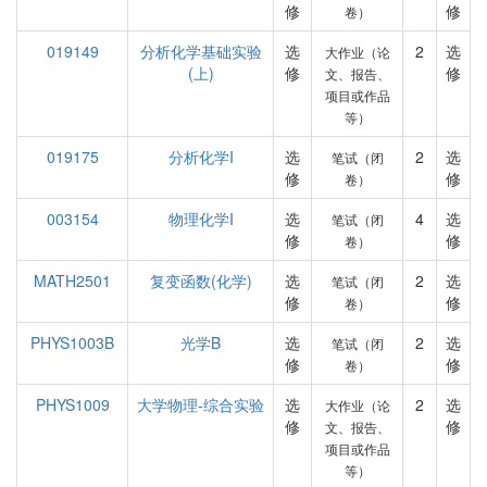
修
修
卷）
019149
分析化学基础实验
选
2
选
大作业（论
(上)
修
修
文、报告、
项目或作品
等）
019175
分析化学I
选
2
选
笔试（闭
修
修
卷）
003154
物理化学I
选
4
选
笔试（闭
修
修
卷）
MATH2501
复变函数(化学)
选
2
选
笔试（闭
修
修
卷）
PHYS1003B
光学B
选
2
选
笔试（闭
修
修
卷）
PHYS1009
大学物理-综合实验
选
2
选
大作业（论
修
修
文、报告、
项目或作品
等）