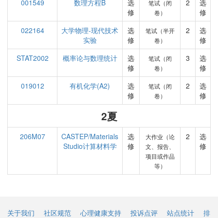
001549
数理方程B
选
2
选
笔试（闭
修
修
卷）
022164
大学物理-现代技术
选
2
选
笔试（半开
实验
修
修
卷）
STAT2002
概率论与数理统计
选
3
选
笔试（闭
修
修
卷）
019012
有机化学(A2)
选
2
选
笔试（闭
修
修
卷）
2夏
206M07
CASTEP/Materials
选
2
选
大作业（论
Studio计算材料学
修
修
文、报告、
项目或作品
等）
关于我们
社区规范
心理健康支持
投诉点评
站点统计
排