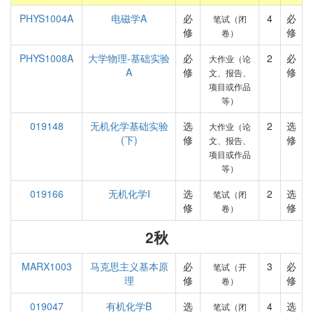
PHYS1004A
电磁学A
必
4
必
笔试（闭
修
修
卷）
PHYS1008A
大学物理-基础实验
必
2
必
大作业（论
A
修
修
文、报告、
项目或作品
等）
019148
无机化学基础实验
选
2
选
大作业（论
(下)
修
修
文、报告、
项目或作品
等）
019166
无机化学I
选
2
选
笔试（闭
修
修
卷）
2秋
MARX1003
马克思主义基本原
必
3
必
笔试（开
理
修
修
卷）
019047
有机化学B
选
4
选
笔试（闭