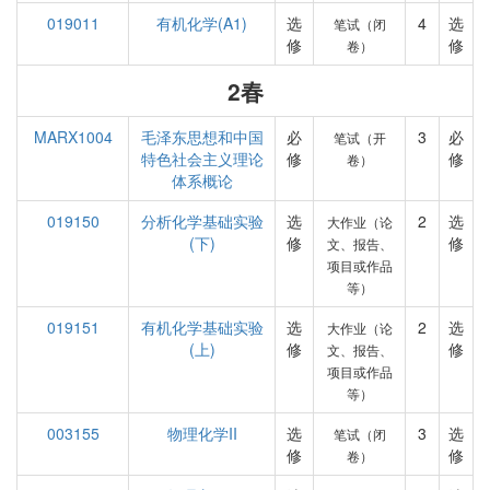
019011
有机化学(A1)
选
4
选
笔试（闭
修
修
卷）
2春
MARX1004
毛泽东思想和中国
必
3
必
笔试（开
特色社会主义理论
修
修
卷）
体系概论
019150
分析化学基础实验
选
2
选
大作业（论
(下)
修
修
文、报告、
项目或作品
等）
019151
有机化学基础实验
选
2
选
大作业（论
(上)
修
修
文、报告、
项目或作品
等）
003155
物理化学II
选
3
选
笔试（闭
修
修
卷）