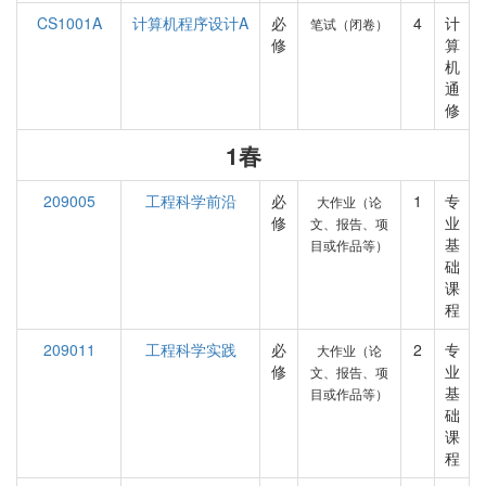
CS1001A
计算机程序设计A
必
4
计
笔试（闭卷）
修
算
机
通
修
1春
209005
工程科学前沿
必
1
专
大作业（论
修
业
文、报告、项
基
目或作品等）
础
课
程
209011
工程科学实践
必
2
专
大作业（论
修
业
文、报告、项
基
目或作品等）
础
课
程