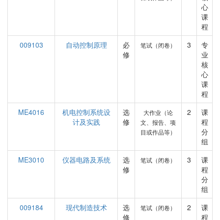
心
课
程
009103
自动控制原理
必
3
专
笔试（闭卷）
修
业
核
心
课
程
ME4016
机电控制系统设
选
2
课
大作业（论
计及实践
修
程
文、报告、项
分
目或作品等）
组
ME3010
仪器电路及系统
选
3
课
笔试（闭卷）
修
程
分
组
009184
现代制造技术
选
2
课
笔试（闭卷）
修
程