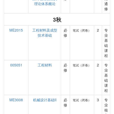
理论体系概论
通
修
3秋
ME2015
工程材料及成型
必
2
专
笔试（闭卷）
技术基础
修
业
基
础
课
程
005051
工程材料
必
2
专
笔试（开卷）
修
业
基
础
课
程
ME3008
机械设计基础II
必
3
专
笔试（闭卷）
修
业
核