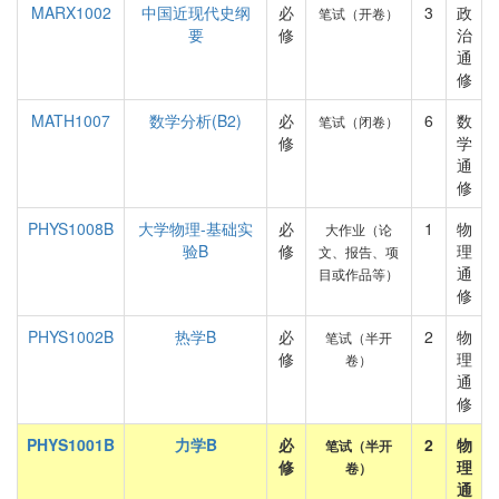
MARX1002
中国近现代史纲
必
3
政
笔试（开卷）
要
修
治
通
修
MATH1007
数学分析(B2)
必
6
数
笔试（闭卷）
修
学
通
修
PHYS1008B
大学物理-基础实
必
1
物
大作业（论
验B
修
理
文、报告、项
通
目或作品等）
修
PHYS1002B
热学B
必
2
物
笔试（半开
修
理
卷）
通
修
PHYS1001B
力学B
必
2
物
笔试（半开
修
理
卷）
通