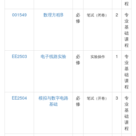
程
001549
数理方程B
必
2
专
笔试（闭卷）
修
业
基
础
课
程
EE2503
电子线路实验
必
1
专
实验操作
修
业
基
础
课
程
EE2504
模拟与数字电路
必
3
专
笔试（开卷）
基础
修
业
基
础
课
程