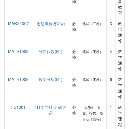
修
事
教
育
MARX1007
思想道德与法治
必
3
政
笔试（开卷）
修
治
通
修
MATH1009
线性代数(B1)
必
4
数
笔试（闭卷）
修
学
通
修
MATH1006
数学分析(B1)
必
6
数
笔试（闭卷）
修
学
通
修
FS1001
“科学与社会”研讨
必
1
研
大作业（论
课
修
讨
文、报告、项
课
目或作品等）
程