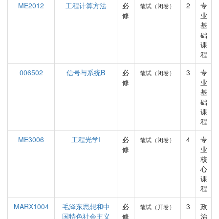
ME2012
工程计算方法
必
2
专
笔试（闭卷）
修
业
基
础
课
程
006502
信号与系统B
必
3
专
笔试（闭卷）
修
业
基
础
课
程
ME3006
工程光学I
必
4
专
笔试（闭卷）
修
业
核
心
课
程
MARX1004
毛泽东思想和中
必
3
政
笔试（开卷）
国特色社会主义
修
治