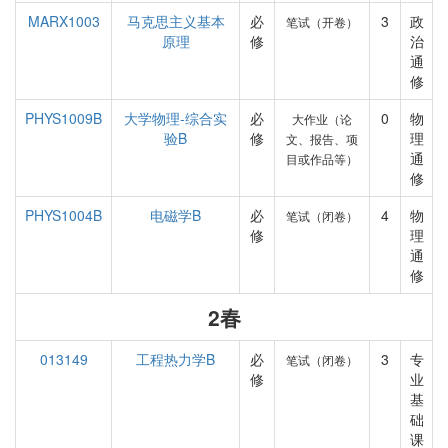
MARX1003
马克思主义基本
必
3
政
笔试（开卷）
原理
修
治
通
修
PHYS1009B
大学物理-综合实
必
0
物
大作业（论
验B
修
理
文、报告、项
通
目或作品等）
修
PHYS1004B
电磁学B
必
4
物
笔试（闭卷）
修
理
通
修
2春
013149
工程热力学B
必
3
专
笔试（闭卷）
修
业
基
础
课