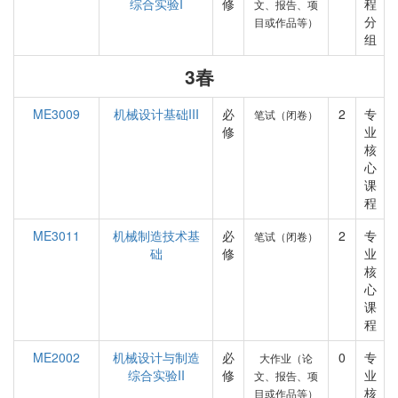
综合实验I
修
程
文、报告、项
分
目或作品等）
组
3春
ME3009
机械设计基础III
必
2
专
笔试（闭卷）
修
业
核
心
课
程
ME3011
机械制造技术基
必
2
专
笔试（闭卷）
础
修
业
核
心
课
程
ME2002
机械设计与制造
必
0
专
大作业（论
综合实验II
修
业
文、报告、项
核
目或作品等）