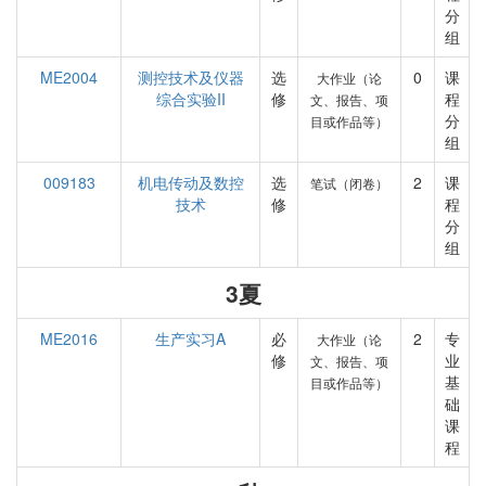
分
组
ME2004
测控技术及仪器
选
0
课
大作业（论
综合实验II
修
程
文、报告、项
分
目或作品等）
组
009183
机电传动及数控
选
2
课
笔试（闭卷）
技术
修
程
分
组
3夏
ME2016
生产实习A
必
2
专
大作业（论
修
业
文、报告、项
基
目或作品等）
础
课
程