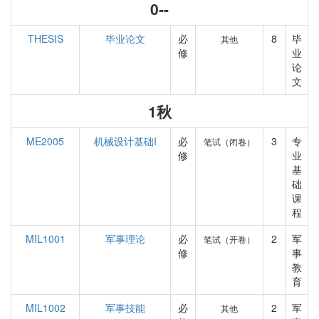
0--
THESIS
毕业论文
必
8
毕
其他
修
业
论
文
1秋
ME2005
机械设计基础I
必
3
专
笔试（闭卷）
修
业
基
础
课
程
MIL1001
军事理论
必
2
军
笔试（开卷）
修
事
教
育
MIL1002
军事技能
必
2
军
其他