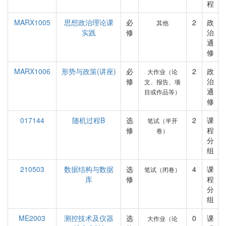
程
MARX1005
思想政治理论课
必
2
政
其他
实践
修
治
通
修
MARX1006
形势与政策(讲座)
必
2
政
大作业（论
修
治
文、报告、项
通
目或作品等）
修
017144
随机过程B
选
2
课
笔试（半开
修
程
卷）
分
组
210503
数据结构与数据
选
4
课
笔试（闭卷）
库
修
程
分
组
ME2003
测控技术及仪器
选
0
课
大作业（论