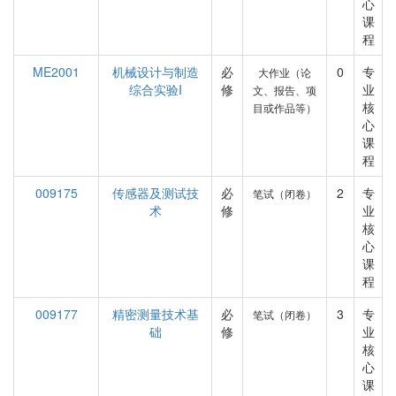
心
课
程
ME2001
机械设计与制造
必
0
专
大作业（论
综合实验I
修
业
文、报告、项
核
目或作品等）
心
课
程
009175
传感器及测试技
必
2
专
笔试（闭卷）
术
修
业
核
心
课
程
009177
精密测量技术基
必
3
专
笔试（闭卷）
础
修
业
核
心
课