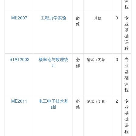
课
程
ME2007
工程力学实验
必
0
专
其他
修
业
基
础
课
程
STAT2002
概率论与数理统
必
3
专
笔试（闭卷）
计
修
业
基
础
课
程
ME2011
电工电子技术基
必
2
专
笔试（闭卷）
础I
修
业
基
础
课
程