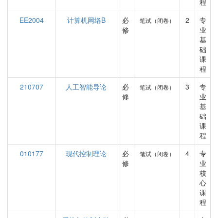
程
EE2004
计算机网络B
必
2
专
笔试（闭卷）
修
业
基
础
课
程
210707
人工智能导论
必
3
专
笔试（闭卷）
修
业
基
础
课
程
010177
现代控制理论
必
4
专
笔试（闭卷）
修
业
核
心
课
程