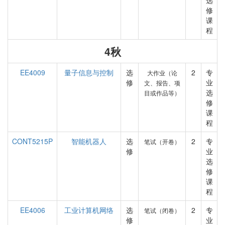
选
修
课
程
4秋
EE4009
量子信息与控制
选
2
专
大作业（论
修
业
文、报告、项
选
目或作品等）
修
课
程
CONT5215P
智能机器人
选
2
专
笔试（开卷）
修
业
选
修
课
程
EE4006
工业计算机网络
选
2
专
笔试（闭卷）
修
业