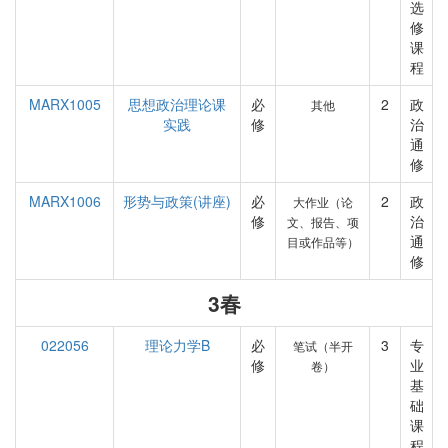
选
修
课
程
MARX1005
思想政治理论课
必
2
政
其他
实践
修
治
通
修
MARX1006
形势与政策(讲座)
必
2
政
大作业（论
修
治
文、报告、项
通
目或作品等）
修
3春
022056
理论力学B
必
3
专
笔试（半开
修
业
卷）
基
础
课
程