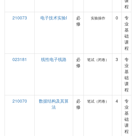
课
程
210073
电子技术实验I
必
0
专
实验操作
修
业
基
础
课
程
023181
线性电子线路
必
3
专
笔试（闭卷）
修
业
基
础
课
程
210070
数据结构及其算
必
4
专
笔试（闭卷）
法
修
业
基
础
课
程