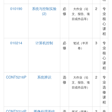
010190
系统与控制实验
必
2
专
大作业（论
(2)
修
业
文、报告、项
核
目或作品等）
心
课
程
010214
计算机控制
必
3
专
笔试（半开
修
业
卷）
核
心
课
程
CONT5216P
系统辨识
选
2
专
大作业（论
修
业
文、报告、项
选
目或作品等）
修
课
程
CONT5214P
图像处理基础
选
2
专
笔试（闭卷）