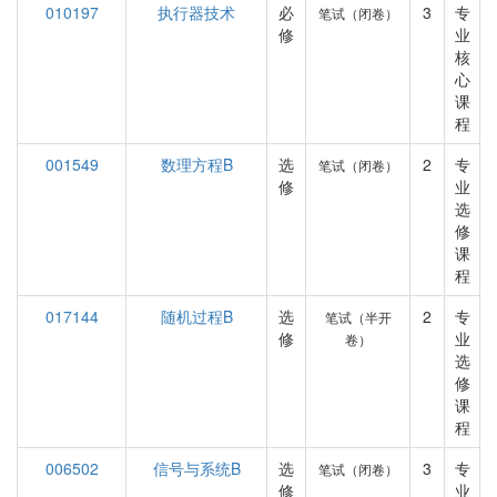
010197
执行器技术
必
3
专
笔试（闭卷）
修
业
核
心
课
程
001549
数理方程B
选
2
专
笔试（闭卷）
修
业
选
修
课
程
017144
随机过程B
选
2
专
笔试（半开
修
业
卷）
选
修
课
程
006502
信号与系统B
选
3
专
笔试（闭卷）
修
业