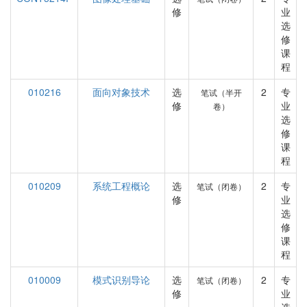
修
业
选
修
课
程
010216
面向对象技术
选
2
专
笔试（半开
修
业
卷）
选
修
课
程
010209
系统工程概论
选
2
专
笔试（闭卷）
修
业
选
修
课
程
010009
模式识别导论
选
2
专
笔试（闭卷）
修
业