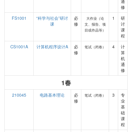
通
修
FS1001
“科学与社会”研讨
必
1
研
大作业（论
课
修
讨
文、报告、项
课
目或作品等）
程
CS1001A
计算机程序设计A
必
4
计
笔试（闭卷）
修
算
机
通
修
1春
210045
电路基本理论
必
3
专
笔试（闭卷）
修
业
基
础
课
程