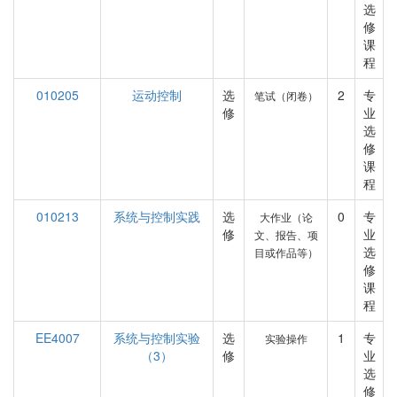
选
修
课
程
010205
运动控制
选
2
专
笔试（闭卷）
修
业
选
修
课
程
010213
系统与控制实践
选
0
专
大作业（论
修
业
文、报告、项
选
目或作品等）
修
课
程
EE4007
系统与控制实验
选
1
专
实验操作
（3）
修
业
选
修