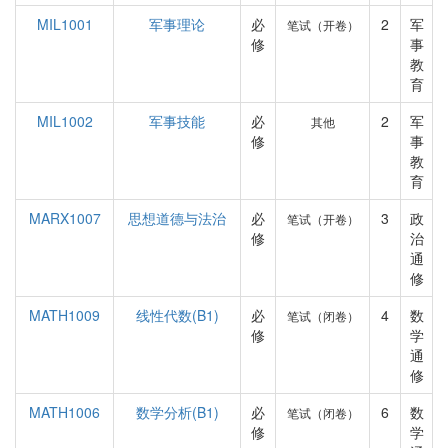
MIL1001
军事理论
必
2
军
笔试（开卷）
修
事
教
育
MIL1002
军事技能
必
2
军
其他
修
事
教
育
MARX1007
思想道德与法治
必
3
政
笔试（开卷）
修
治
通
修
MATH1009
线性代数(B1)
必
4
数
笔试（闭卷）
修
学
通
修
MATH1006
数学分析(B1)
必
6
数
笔试（闭卷）
修
学