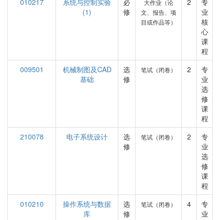
010217
系统与控制实验
必
2
专
大作业（论
(1)
修
业
文、报告、项
核
目或作品等）
心
课
程
009501
机械制图及CAD
选
2
专
笔试（闭卷）
基础
修
业
选
修
课
程
210078
电子系统设计
选
2
专
笔试（闭卷）
修
业
选
修
课
程
010210
操作系统与数据
选
4
专
笔试（闭卷）
库
修
业