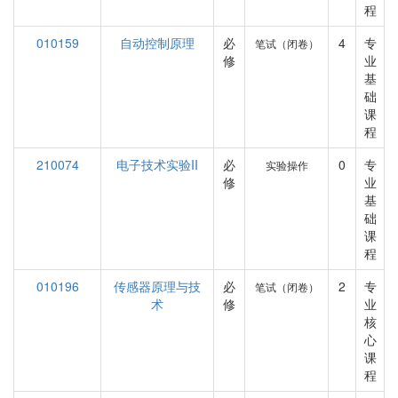
程
010159
自动控制原理
必
4
专
笔试（闭卷）
修
业
基
础
课
程
210074
电子技术实验II
必
0
专
实验操作
修
业
基
础
课
程
010196
传感器原理与技
必
2
专
笔试（闭卷）
术
修
业
核
心
课
程