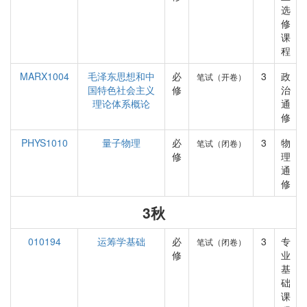
选
修
课
程
MARX1004
毛泽东思想和中
必
3
政
笔试（开卷）
国特色社会主义
修
治
理论体系概论
通
修
PHYS1010
量子物理
必
3
物
笔试（闭卷）
修
理
通
修
3秋
010194
运筹学基础
必
3
专
笔试（闭卷）
修
业
基
础
课