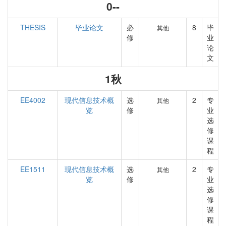
0--
THESIS
毕业论文
必
8
毕
其他
修
业
论
文
1秋
EE4002
现代信息技术概
选
2
专
其他
览
修
业
选
修
课
程
EE1511
现代信息技术概
选
2
专
其他
览
修
业
选
修
课
程