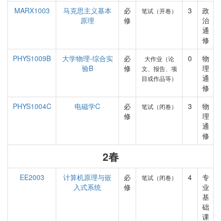
MARX1003
马克思主义基本
必
3
政
笔试（开卷）
原理
修
治
通
修
PHYS1009B
大学物理-综合实
必
0
物
大作业（论
验B
修
理
文、报告、项
通
目或作品等）
修
PHYS1004C
电磁学C
必
3
物
笔试（闭卷）
修
理
通
修
2春
EE2003
计算机原理与嵌
必
4
专
笔试（闭卷）
入式系统
修
业
基
础
课