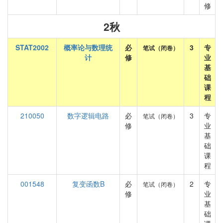
修
2秋
STAT2002
概率论与数理统
必
3
专
笔试（闭卷）
计
修
业
基
础
课
程
210050
数字逻辑电路
必
3
专
笔试（闭卷）
修
业
基
础
课
程
001548
复变函数B
必
2
专
笔试（闭卷）
修
业
基
础