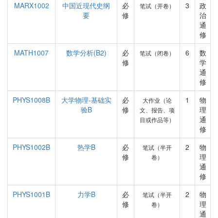
MARX1002
中国近现代史纲
必
3
政
笔试（开卷）
要
修
治
通
修
MATH1007
数学分析(B2)
必
6
数
笔试（闭卷）
修
学
通
修
PHYS1008B
大学物理-基础实
必
1
物
大作业（论
验B
修
理
文、报告、项
通
目或作品等）
修
PHYS1002B
热学B
必
2
物
笔试（半开
修
理
卷）
通
修
PHYS1001B
力学B
必
2
物
笔试（半开
修
理
卷）
通