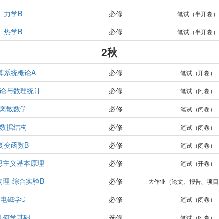
力学B
必修
笔试（半开卷）
热学B
必修
笔试（半开卷）
2秋
算系统概论A
必修
笔试（开卷）
论与数理统计
必修
笔试（闭卷）
离散数学
必修
笔试（闭卷）
数据结构
必修
笔试（闭卷）
复变函数B
必修
笔试（闭卷）
思主义基本原理
必修
笔试（开卷）
物理-综合实验B
必修
大作业（论文、报告、项目
电磁学C
必修
笔试（闭卷）
几何学基础
选修
笔试（闭卷）