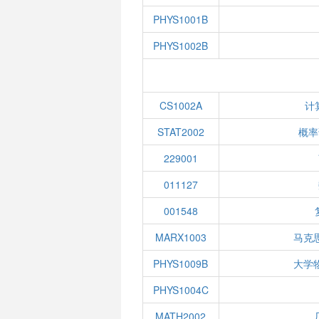
PHYS1001B
PHYS1002B
CS1002A
计
STAT2002
概率
229001
011127
001548
MARX1003
马克
PHYS1009B
大学
PHYS1004C
MATH2002