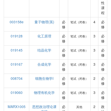
性
课
程
003158e
量子物理(英)
必
4
必
笔试（闭卷）
修
修
019128
化工原理
必
3
必
笔试（闭卷）
修
修
019145
结晶化学
必
3
必
笔试（闭卷）
修
修
019167
合成化学
必
3
必
笔试（闭卷）
修
修
008704
细胞生物学I
必
2
必
笔试（闭卷）
修
修
019060
物理有机化学
必
3
必
笔试（闭卷）
修
修
MARX1005
思想政治理论课
必
2
政
其他