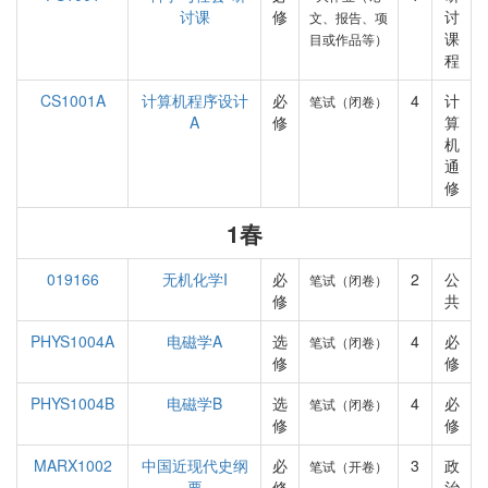
讨课
修
讨
文、报告、项
课
目或作品等）
程
CS1001A
计算机程序设计
必
4
计
笔试（闭卷）
A
修
算
机
通
修
1春
019166
无机化学I
必
2
公
笔试（闭卷）
修
共
PHYS1004A
电磁学A
选
4
必
笔试（闭卷）
修
修
PHYS1004B
电磁学B
选
4
必
笔试（闭卷）
修
修
MARX1002
中国近现代史纲
必
3
政
笔试（开卷）
要
修
治