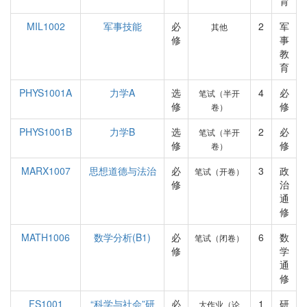
育
MIL1002
军事技能
必
2
军
其他
修
事
教
育
PHYS1001A
力学A
选
4
必
笔试（半开
修
修
卷）
PHYS1001B
力学B
选
2
必
笔试（半开
修
修
卷）
MARX1007
思想道德与法治
必
3
政
笔试（开卷）
修
治
通
修
MATH1006
数学分析(B1)
必
6
数
笔试（闭卷）
修
学
通
修
FS1001
“科学与社会”研
必
1
研
大作业（论