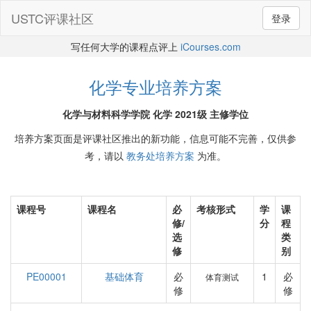
USTC评课社区
登录
写任何大学的课程点评上
iCourses.com
化学专业培养方案
化学与材料科学学院 化学 2021级 主修学位
培养方案页面是评课社区推出的新功能，信息可能不完善，仅供参
考，请以
教务处培养方案
为准。
课程号
课程名
必
考核形式
学
课
修/
分
程
选
类
修
别
PE00001
基础体育
必
1
必
体育测试
修
修