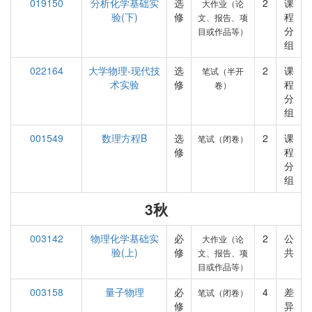
019150
分析化学基础实
选
2
课
大作业（论
验(下)
修
程
文、报告、项
分
目或作品等）
组
022164
大学物理-现代技
选
2
课
笔试（半开
术实验
修
程
卷）
分
组
001549
数理方程B
选
2
课
笔试（闭卷）
修
程
分
组
3秋
003142
物理化学基础实
必
2
公
大作业（论
验(上)
修
共
文、报告、项
目或作品等）
003158
量子物理
必
4
差
笔试（闭卷）
修
异