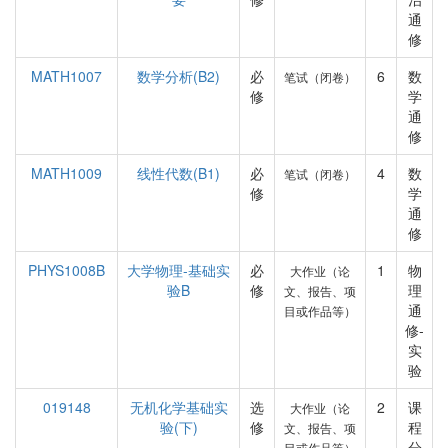
通
修
MATH1007
数学分析(B2)
必
6
数
笔试（闭卷）
修
学
通
修
MATH1009
线性代数(B1)
必
4
数
笔试（闭卷）
修
学
通
修
PHYS1008B
大学物理-基础实
必
1
物
大作业（论
验B
修
理
文、报告、项
通
目或作品等）
修-
实
验
019148
无机化学基础实
选
2
课
大作业（论
验(下)
修
程
文、报告、项
分
目或作品等）