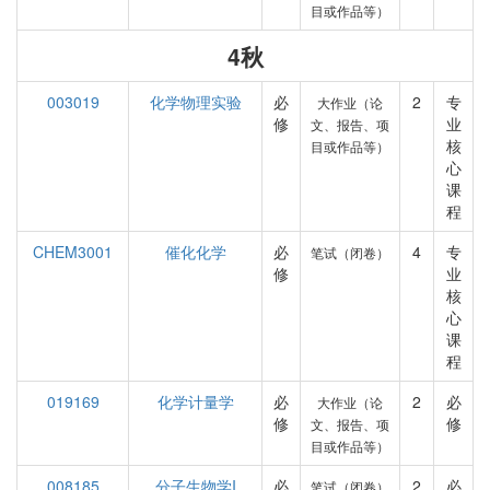
目或作品等）
4秋
003019
化学物理实验
必
2
专
大作业（论
修
业
文、报告、项
核
目或作品等）
心
课
程
CHEM3001
催化化学
必
4
专
笔试（闭卷）
修
业
核
心
课
程
019169
化学计量学
必
2
必
大作业（论
修
修
文、报告、项
目或作品等）
008185
分子生物学I
必
2
必
笔试（闭卷）