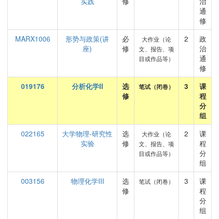
实践
修
治
通
修
MARX1006
形势与政策(讲
必
2
政
大作业（论
座)
修
治
文、报告、项
通
目或作品等）
修
019176
分析化学II
选
3
课
笔试（闭卷）
修
程
分
组
022165
大学物理-研究性
选
2
课
大作业（论
实验
修
程
文、报告、项
分
目或作品等）
组
003156
物理化学III
选
3
课
笔试（闭卷）
修
程
分
组