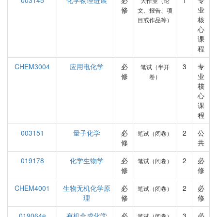
003145
化学物理进展
必
1
专
大作业（论
修
业
文、报告、项
核
目或作品等）
心
课
程
CHEM3004
应用电化学
必
3
专
笔试（半开
修
业
卷）
核
心
课
程
003151
量子化学
必
2
公
笔试（闭卷）
修
共
019178
化学生物学
必
2
必
笔试（闭卷）
修
修
CHEM4001
生物无机化学原
必
2
必
笔试（闭卷）
理
修
修
019064e
有机合成化学
必
3
必
笔试（闭卷）