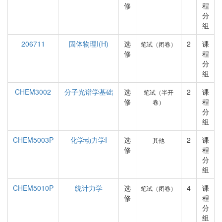
修
程
分
组
206711
固体物理I(H)
选
2
课
笔试（闭卷）
修
程
分
组
CHEM3002
分子光谱学基础
选
2
课
笔试（半开
修
程
卷）
分
组
CHEM5003P
化学动力学I
选
2
课
其他
修
程
分
组
CHEM5010P
统计力学
选
4
课
笔试（闭卷）
修
程
分
组