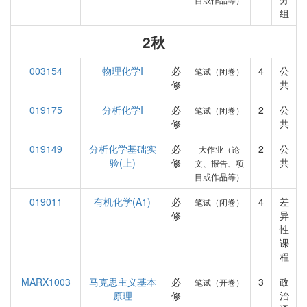
组
2秋
003154
物理化学I
必
4
公
笔试（闭卷）
修
共
019175
分析化学I
必
2
公
笔试（闭卷）
修
共
019149
分析化学基础实
必
2
公
大作业（论
验(上)
修
共
文、报告、项
目或作品等）
019011
有机化学(A1)
必
4
差
笔试（闭卷）
修
异
性
课
程
MARX1003
马克思主义基本
必
3
政
笔试（开卷）
原理
修
治