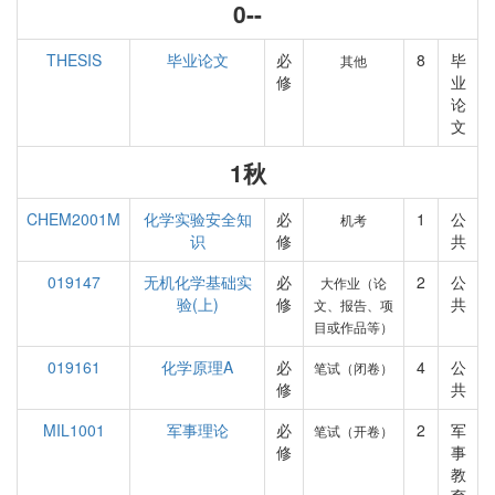
0--
THESIS
毕业论文
必
8
毕
其他
修
业
论
文
1秋
CHEM2001M
化学实验安全知
必
1
公
机考
识
修
共
019147
无机化学基础实
必
2
公
大作业（论
验(上)
修
共
文、报告、项
目或作品等）
019161
化学原理A
必
4
公
笔试（闭卷）
修
共
MIL1001
军事理论
必
2
军
笔试（开卷）
修
事
教