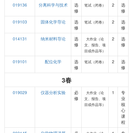
019136
分离科学与技术
选
2
选
笔试（闭卷）
修
修
019103
固体化学导论
选
2
选
笔试（闭卷）
修
修
014131
纳米材料导论
选
2
选
大作业（论
修
修
文、报告、项
目或作品等）
019101
配位化学
选
2
选
笔试（闭卷）
修
修
3春
019029
仪器分析实验
必
1
专
大作业（论
修
业
文、报告、项
核
目或作品等）
心
课
程