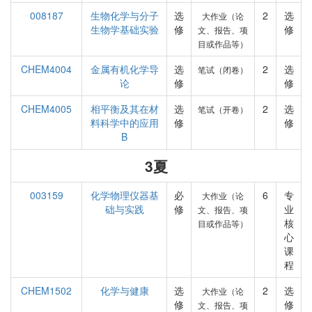
008187
生物化学与分子
选
2
选
大作业（论
生物学基础实验
修
修
文、报告、项
目或作品等）
CHEM4004
金属有机化学导
选
2
选
笔试（闭卷）
论
修
修
CHEM4005
相平衡及其在材
选
2
选
笔试（开卷）
料科学中的应用
修
修
B
3夏
003159
化学物理仪器基
必
6
专
大作业（论
础与实践
修
业
文、报告、项
核
目或作品等）
心
课
程
CHEM1502
化学与健康
选
2
选
大作业（论
修
修
文、报告、项