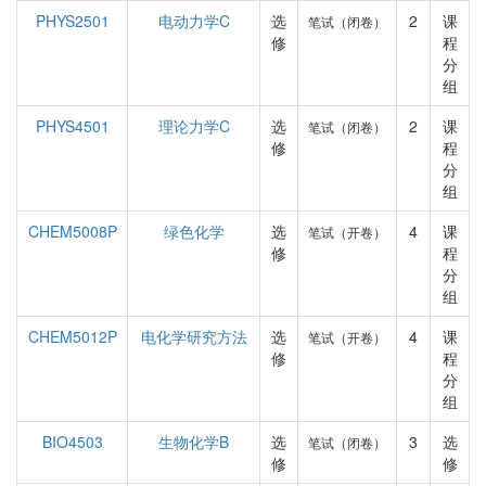
PHYS2501
电动力学C
选
2
课
笔试（闭卷）
修
程
分
组
PHYS4501
理论力学C
选
2
课
笔试（闭卷）
修
程
分
组
CHEM5008P
绿色化学
选
4
课
笔试（开卷）
修
程
分
组
CHEM5012P
电化学研究方法
选
4
课
笔试（开卷）
修
程
分
组
BIO4503
生物化学B
选
3
选
笔试（闭卷）
修
修