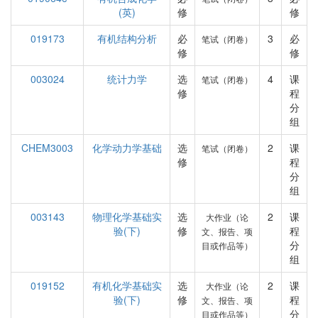
(英)
修
修
019173
有机结构分析
必
3
必
笔试（闭卷）
修
修
003024
统计力学
选
4
课
笔试（闭卷）
修
程
分
组
CHEM3003
化学动力学基础
选
2
课
笔试（闭卷）
修
程
分
组
003143
物理化学基础实
选
2
课
大作业（论
验(下)
修
程
文、报告、项
分
目或作品等）
组
019152
有机化学基础实
选
2
课
大作业（论
验(下)
修
程
文、报告、项
分
目或作品等）