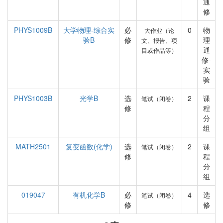
通
修
PHYS1009B
大学物理-综合实
必
0
物
大作业（论
验B
修
理
文、报告、项
通
目或作品等）
修-
实
验
PHYS1003B
光学B
选
2
课
笔试（闭卷）
修
程
分
组
MATH2501
复变函数(化学)
选
2
课
笔试（闭卷）
修
程
分
组
019047
有机化学B
必
4
选
笔试（闭卷）
修
修