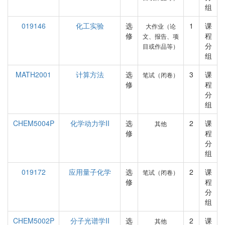
组
019146
化工实验
选
1
课
大作业（论
修
程
文、报告、项
分
目或作品等）
组
MATH2001
计算方法
选
3
课
笔试（闭卷）
修
程
分
组
CHEM5004P
化学动力学II
选
2
课
其他
修
程
分
组
019172
应用量子化学
选
2
课
笔试（闭卷）
修
程
分
组
CHEM5002P
分子光谱学II
选
2
课
其他