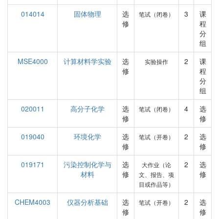
014014
固体物理
选
3
课
笔试（闭卷）
修
程
分
组
MSE4000
计算材料学实验
选
2
课
实验操作
修
程
分
组
020011
高分子化学
选
4
选
笔试（闭卷）
修
修
019040
环境化学
选
2
选
笔试（开卷）
修
修
019171
污染控制化学与
选
2
选
大作业（论
材料
修
修
文、报告、项
目或作品等）
CHEM4003
仪器分析基础
选
2
选
笔试（开卷）
修
修