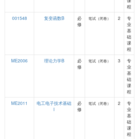
课
程
001548
复变函数B
必
2
专
笔试（闭卷）
修
业
基
础
课
程
ME2006
理论力学B
必
3
专
笔试（闭卷）
修
业
基
础
课
程
ME2011
电工电子技术基础
必
2
专
笔试（闭卷）
I
修
业
基
础
课
程