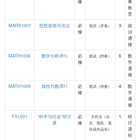
修
事
教
育
MARX1007
思想道德与法治
必
3
政
笔试（开卷）
修
治
通
修
MATH1006
数学分析(B1)
必
6
数
笔试（闭卷）
修
学
通
修
MATH1009
线性代数(B1)
必
4
数
笔试（闭卷）
修
学
通
修
FS1001
“科学与社会”研讨
必
1
研
大作业（论
课
修
讨
文、报告、项
课
目或作品等）
程