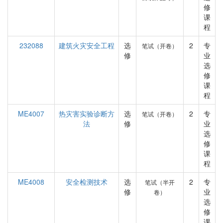
修
课
程
232088
建筑火灾安全工程
选
2
专
笔试（开卷）
修
业
选
修
课
程
ME4007
热灾害实验诊断方
选
2
专
笔试（开卷）
法
修
业
选
修
课
程
ME4008
安全检测技术
选
2
专
笔试（半开
修
业
卷）
选
修
课