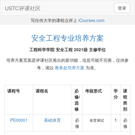
USTC评课社区
登录
写任何大学的课程点评上
iCourses.com
安全工程专业培养方案
工程科学学院 安全工程 2021级 主修学位
培养方案页面是评课社区推出的新功能，信息可能不完善，仅供参
考，请以
教务处培养方案
为准。
课程号
课程名
必
考核形式
学
课
修/
分
程
选
类
修
别
PE00001
基础体育
必
1
必
体育测试
修
修