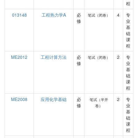
程
013148
工程热力学A
必
4
专
笔试（闭卷）
修
业
基
础
课
程
ME2012
工程计算方法
必
2
专
笔试（闭卷）
修
业
基
础
课
程
ME2008
应用化学基础
必
2
专
笔试（半开
修
业
卷）
基
础
课
程