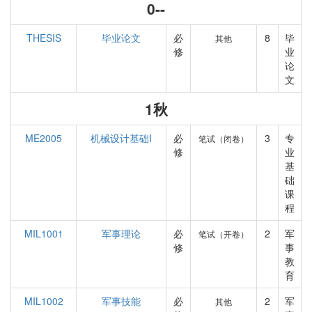
0--
THESIS
毕业论文
必
8
毕
其他
修
业
论
文
1秋
ME2005
机械设计基础I
必
3
专
笔试（闭卷）
修
业
基
础
课
程
MIL1001
军事理论
必
2
军
笔试（开卷）
修
事
教
育
MIL1002
军事技能
必
2
军
其他