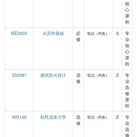
核
心
课
程
ME3003
火灾学基础
必
3
专
笔试（闭卷）
修
业
核
心
课
程
232087
建筑防火设计
选
2
专
笔试（闭卷）
修
业
选
修
课
程
005146
粘性流体力学
选
2
专
笔试（闭卷）
修
业
选
修