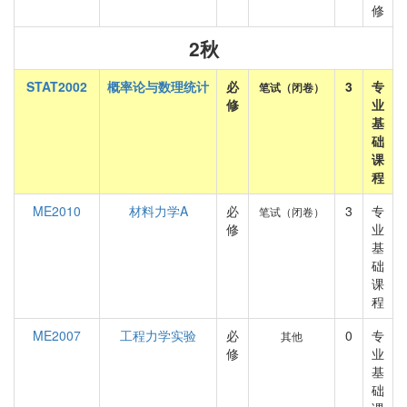
修
2秋
STAT2002
概率论与数理统计
必
3
专
笔试（闭卷）
修
业
基
础
课
程
ME2010
材料力学A
必
3
专
笔试（闭卷）
修
业
基
础
课
程
ME2007
工程力学实验
必
0
专
其他
修
业
基
础