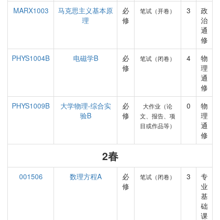
MARX1003
马克思主义基本原
必
3
政
笔试（开卷）
理
修
治
通
修
PHYS1004B
电磁学B
必
4
物
笔试（闭卷）
修
理
通
修
PHYS1009B
大学物理-综合实
必
0
物
大作业（论
验B
修
理
文、报告、项
通
目或作品等）
修
2春
001506
数理方程A
必
3
专
笔试（闭卷）
修
业
基
础
课