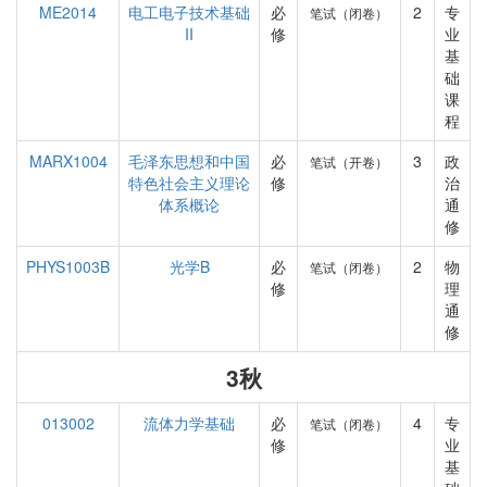
ME2014
电工电子技术基础
必
2
专
笔试（闭卷）
II
修
业
基
础
课
程
MARX1004
毛泽东思想和中国
必
3
政
笔试（开卷）
特色社会主义理论
修
治
体系概论
通
修
PHYS1003B
光学B
必
2
物
笔试（闭卷）
修
理
通
修
3秋
013002
流体力学基础
必
4
专
笔试（闭卷）
修
业
基