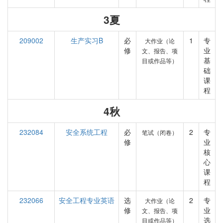
3夏
209002
生产实习B
必
1
专
大作业（论
修
业
文、报告、项
基
目或作品等）
础
课
程
4秋
232084
安全系统工程
必
2
专
笔试（闭卷）
修
业
核
心
课
程
232066
安全工程专业英语
选
2
专
大作业（论
修
业
文、报告、项
选
目或作品等）