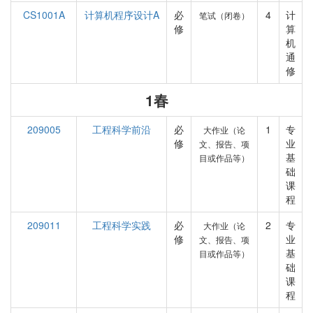
CS1001A
计算机程序设计A
必
4
计
笔试（闭卷）
修
算
机
通
修
1春
209005
工程科学前沿
必
1
专
大作业（论
修
业
文、报告、项
基
目或作品等）
础
课
程
209011
工程科学实践
必
2
专
大作业（论
修
业
文、报告、项
基
目或作品等）
础
课
程