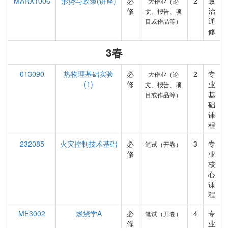
MARX1006
形势与政策(讲座)
必
2
政
大作业（论
修
治
文、报告、项
通
目或作品等）
修
3春
013090
热物理基础实验
必
2
专
大作业（论
(1)
修
业
文、报告、项
基
目或作品等）
础
课
程
232085
火灾控制技术基础
必
3
专
笔试（开卷）
修
业
核
心
课
程
ME3002
燃烧学A
必
4
专
笔试（开卷）
修
业