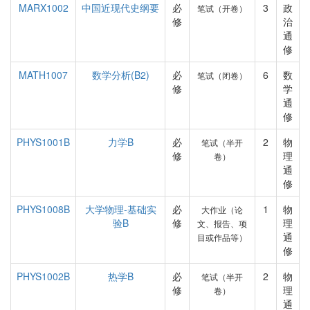
MARX1002
中国近现代史纲要
必
3
政
笔试（开卷）
修
治
通
修
MATH1007
数学分析(B2)
必
6
数
笔试（闭卷）
修
学
通
修
PHYS1001B
力学B
必
2
物
笔试（半开
修
理
卷）
通
修
PHYS1008B
大学物理-基础实
必
1
物
大作业（论
验B
修
理
文、报告、项
通
目或作品等）
修
PHYS1002B
热学B
必
2
物
笔试（半开
修
理
卷）
通