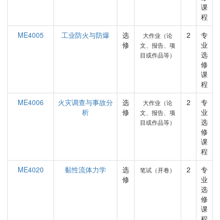
课
程
ME4005
工业防火与防爆
选
2
专
大作业（论
修
业
文、报告、项
选
目或作品等）
修
课
程
ME4006
火灾调查与事故分
选
2
专
大作业（论
析
修
业
文、报告、项
选
目或作品等）
修
课
程
ME4020
黏性流体力学
选
2
专
笔试（开卷）
修
业
选
修
课
程