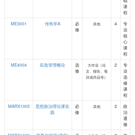
础
课
程
ME3001
传热学A
必
4
专
其他
修
业
核
心
课
程
ME4004
应急管理概论
选
2
专
大作业（论
修
业
文、报告、项
选
目或作品等）
修
课
程
MARX1005
思想政治理论课实
必
2
政
其他
践
修
治
通
修