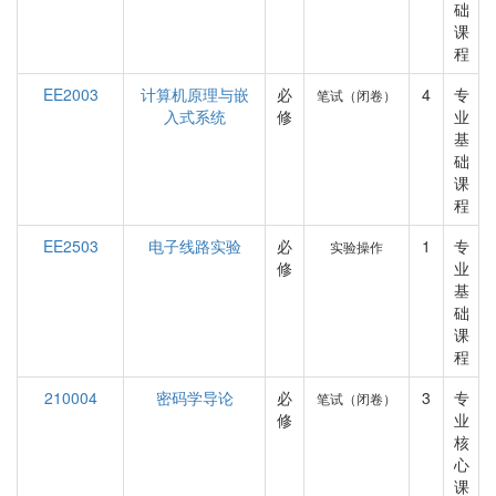
础
课
程
EE2003
计算机原理与嵌
必
4
专
笔试（闭卷）
入式系统
修
业
基
础
课
程
EE2503
电子线路实验
必
1
专
实验操作
修
业
基
础
课
程
210004
密码学导论
必
3
专
笔试（闭卷）
修
业
核
心
课