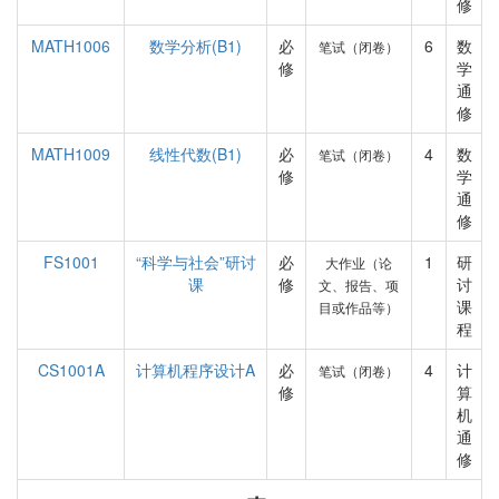
修
MATH1006
数学分析(B1)
必
6
数
笔试（闭卷）
修
学
通
修
MATH1009
线性代数(B1)
必
4
数
笔试（闭卷）
修
学
通
修
FS1001
“科学与社会”研讨
必
1
研
大作业（论
课
修
讨
文、报告、项
课
目或作品等）
程
CS1001A
计算机程序设计A
必
4
计
笔试（闭卷）
修
算
机
通
修