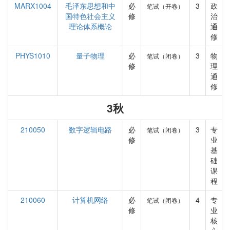
MARX1004
毛泽东思想和中
必
3
政
笔试（开卷）
国特色社会主义
修
治
理论体系概论
通
修
PHYS1010
量子物理
必
3
物
笔试（闭卷）
修
理
通
修
3秋
210050
数字逻辑电路
必
3
专
笔试（闭卷）
修
业
基
础
课
程
210060
计算机网络
必
4
专
笔试（闭卷）
修
业
核