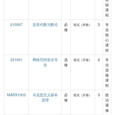
础
课
程
210067
近世代数与数论
必
3
专
笔试（闭卷）
修
业
核
心
课
程
221001
网络空间安全导
选
2
专
笔试（开卷）
论
修
业
选
修
课
程
MARX1003
马克思主义基本
必
3
政
笔试（开卷）
原理
修
治
通
修