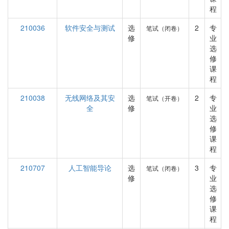
程
210036
软件安全与测试
选
2
专
笔试（闭卷）
修
业
选
修
课
程
210038
无线网络及其安
选
2
专
笔试（开卷）
全
修
业
选
修
课
程
210707
人工智能导论
选
3
专
笔试（闭卷）
修
业
选
修
课
程