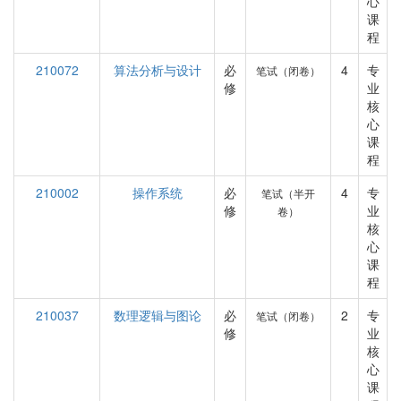
心
课
程
210072
算法分析与设计
必
4
专
笔试（闭卷）
修
业
核
心
课
程
210002
操作系统
必
4
专
笔试（半开
修
业
卷）
核
心
课
程
210037
数理逻辑与图论
必
2
专
笔试（闭卷）
修
业
核
心
课