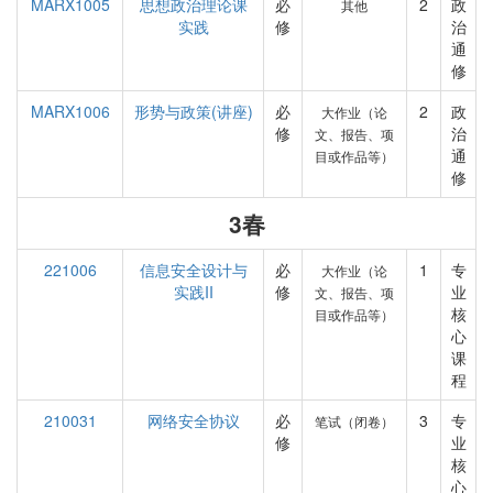
MARX1005
思想政治理论课
必
2
政
其他
实践
修
治
通
修
MARX1006
形势与政策(讲座)
必
2
政
大作业（论
修
治
文、报告、项
通
目或作品等）
修
3春
221006
信息安全设计与
必
1
专
大作业（论
实践II
修
业
文、报告、项
核
目或作品等）
心
课
程
210031
网络安全协议
必
3
专
笔试（闭卷）
修
业
核
心