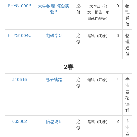
PHYS1009B
大学物理-综合实
必
0
物
大作业（论
验B
修
理
文、报告、项
通
目或作品等）
修
PHYS1004C
电磁学C
必
3
物
笔试（闭卷）
修
理
通
修
2春
210515
电子线路
必
4
专
笔试（开卷）
修
业
基
础
课
程
033002
信息论B
必
2
专
笔试（闭卷）
修
业
基