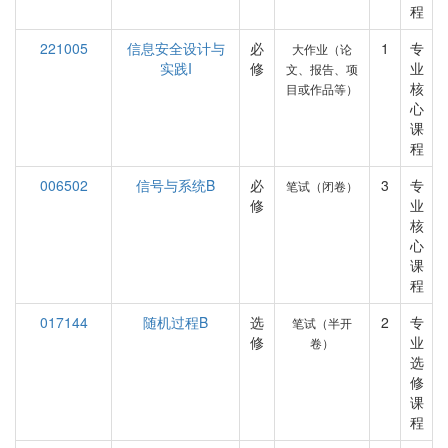
程
221005
信息安全设计与
必
1
专
大作业（论
实践I
修
业
文、报告、项
核
目或作品等）
心
课
程
006502
信号与系统B
必
3
专
笔试（闭卷）
修
业
核
心
课
程
017144
随机过程B
选
2
专
笔试（半开
修
业
卷）
选
修
课
程