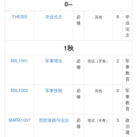
0--
THESIS
毕业论文
必
8
毕
其他
修
业
论
文
1秋
MIL1001
军事理论
必
2
军
笔试（开卷）
修
事
教
育
MIL1002
军事技能
必
2
军
其他
修
事
教
育
MARX1007
思想道德与法治
必
3
政
笔试（开卷）
修
治
通