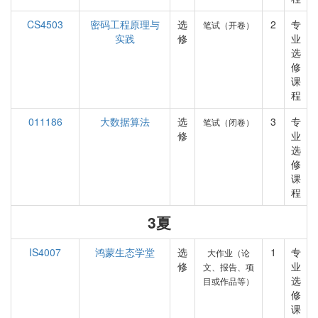
CS4503
密码工程原理与
选
2
专
笔试（开卷）
实践
修
业
选
修
课
程
011186
大数据算法
选
3
专
笔试（闭卷）
修
业
选
修
课
程
3夏
IS4007
鸿蒙生态学堂
选
1
专
大作业（论
修
业
文、报告、项
选
目或作品等）
修
课