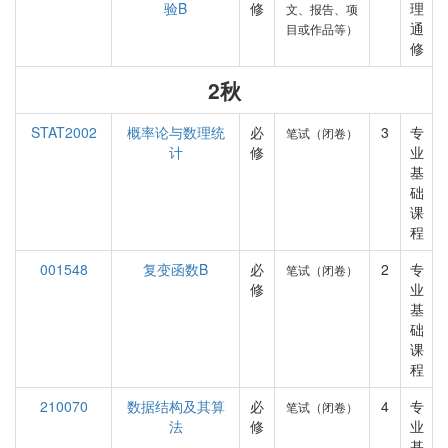
验B
修
理
文、报告、项
通
目或作品等）
修
2秋
STAT2002
概率论与数理统
必
3
专
笔试（闭卷）
计
修
业
基
础
课
程
001548
复变函数B
必
2
专
笔试（闭卷）
修
业
基
础
课
程
210070
数据结构及其算
必
4
专
笔试（闭卷）
法
修
业
基