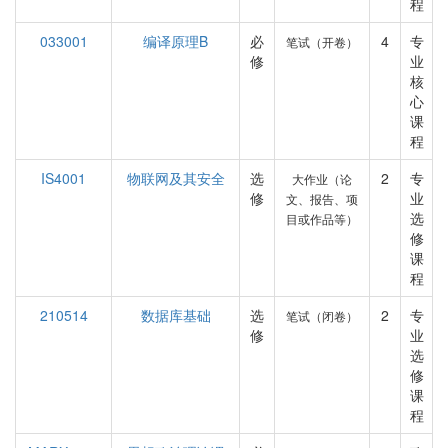
程
033001
编译原理B
必
4
专
笔试（开卷）
修
业
核
心
课
程
IS4001
物联网及其安全
选
2
专
大作业（论
修
业
文、报告、项
选
目或作品等）
修
课
程
210514
数据库基础
选
2
专
笔试（闭卷）
修
业
选
修
课
程