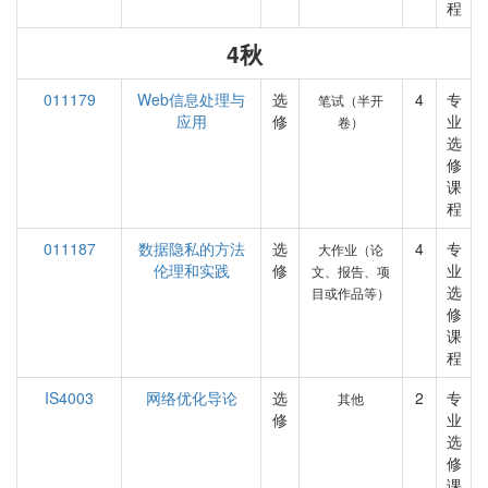
程
4秋
011179
Web信息处理与
选
4
专
笔试（半开
应用
修
业
卷）
选
修
课
程
011187
数据隐私的方法
选
4
专
大作业（论
伦理和实践
修
业
文、报告、项
选
目或作品等）
修
课
程
IS4003
网络优化导论
选
2
专
其他
修
业
选
修
课