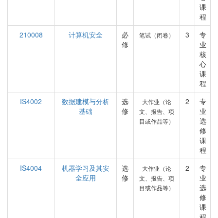
课
程
210008
计算机安全
必
3
专
笔试（闭卷）
修
业
核
心
课
程
IS4002
数据建模与分析
选
2
专
大作业（论
基础
修
业
文、报告、项
选
目或作品等）
修
课
程
IS4004
机器学习及其安
选
2
专
大作业（论
全应用
修
业
文、报告、项
选
目或作品等）
修
课
程