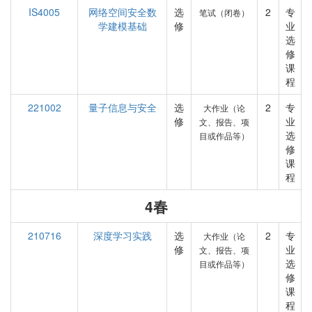
IS4005
网络空间安全数
选
2
专
笔试（闭卷）
学建模基础
修
业
选
修
课
程
221002
量子信息与安全
选
2
专
大作业（论
修
业
文、报告、项
选
目或作品等）
修
课
程
4春
210716
深度学习实践
选
2
专
大作业（论
修
业
文、报告、项
选
目或作品等）
修
课
程