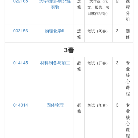
022165
大学物理-研究性
选
2
课
大作业（论
实验
修
程
文、报告、项
分
目或作品等）
组
003156
物理化学III
选
3
选
笔试（闭卷）
修
修
3春
014145
材料制备与加工
必
3
专
笔试（开卷）
修
业
核
心
课
程
014014
固体物理
必
3
专
笔试（闭卷）
修
业
核
心
课
程