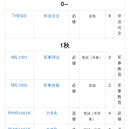
0--
THESIS
毕业论文
必
8
毕
其他
修
业
论
文
1秋
MIL1001
军事理论
必
2
军
笔试（开卷）
修
事
教
育
MIL1002
军事技能
必
2
军
其他
修
事
教
育
PHYS1001A
力学A
选
4
必
笔试（半开
修
修
卷）