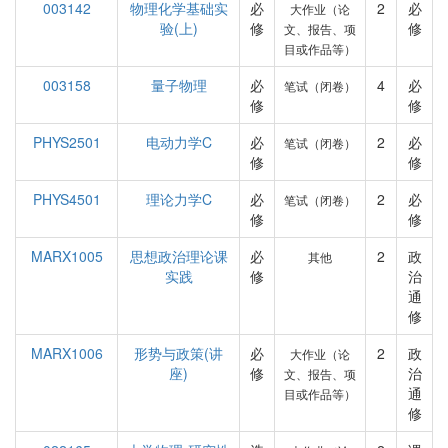
003142
物理化学基础实
必
2
必
大作业（论
验(上)
修
修
文、报告、项
目或作品等）
003158
量子物理
必
4
必
笔试（闭卷）
修
修
PHYS2501
电动力学C
必
2
必
笔试（闭卷）
修
修
PHYS4501
理论力学C
必
2
必
笔试（闭卷）
修
修
MARX1005
思想政治理论课
必
2
政
其他
实践
修
治
通
修
MARX1006
形势与政策(讲
必
2
政
大作业（论
座)
修
治
文、报告、项
通
目或作品等）
修