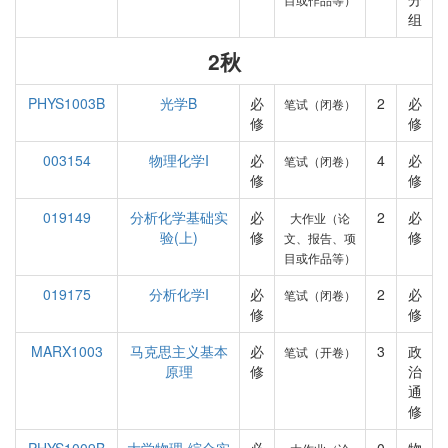
组
2秋
PHYS1003B
光学B
必
2
必
笔试（闭卷）
修
修
003154
物理化学I
必
4
必
笔试（闭卷）
修
修
019149
分析化学基础实
必
2
必
大作业（论
验(上)
修
修
文、报告、项
目或作品等）
019175
分析化学I
必
2
必
笔试（闭卷）
修
修
MARX1003
马克思主义基本
必
3
政
笔试（开卷）
原理
修
治
通
修