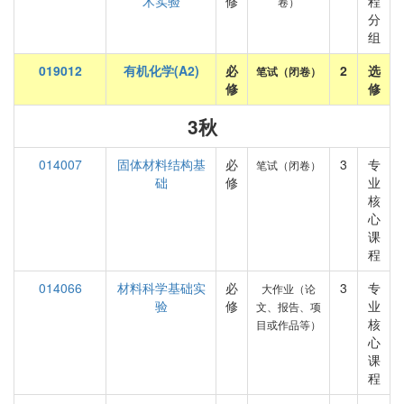
术实验
修
程
卷）
分
组
019012
有机化学(A2)
必
2
选
笔试（闭卷）
修
修
3秋
014007
固体材料结构基
必
3
专
笔试（闭卷）
础
修
业
核
心
课
程
014066
材料科学基础实
必
3
专
大作业（论
验
修
业
文、报告、项
核
目或作品等）
心
课
程