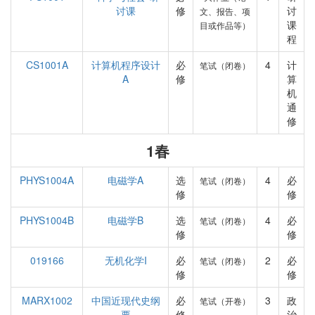
讨课
修
讨
文、报告、项
课
目或作品等）
程
CS1001A
计算机程序设计
必
4
计
笔试（闭卷）
A
修
算
机
通
修
1春
PHYS1004A
电磁学A
选
4
必
笔试（闭卷）
修
修
PHYS1004B
电磁学B
选
4
必
笔试（闭卷）
修
修
019166
无机化学I
必
2
必
笔试（闭卷）
修
修
MARX1002
中国近现代史纲
必
3
政
笔试（开卷）
要
修
治