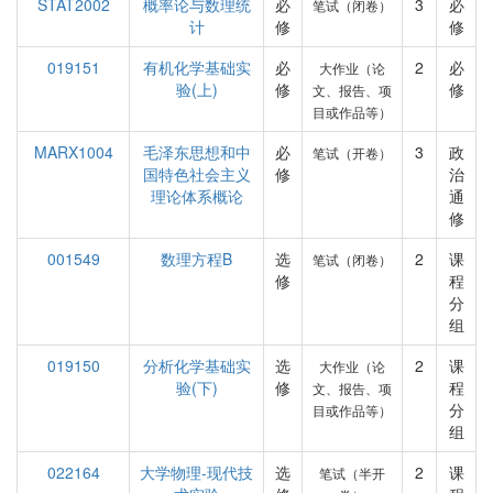
STAT2002
概率论与数理统
必
3
必
笔试（闭卷）
计
修
修
019151
有机化学基础实
必
2
必
大作业（论
验(上)
修
修
文、报告、项
目或作品等）
MARX1004
毛泽东思想和中
必
3
政
笔试（开卷）
国特色社会主义
修
治
理论体系概论
通
修
001549
数理方程B
选
2
课
笔试（闭卷）
修
程
分
组
019150
分析化学基础实
选
2
课
大作业（论
验(下)
修
程
文、报告、项
分
目或作品等）
组
022164
大学物理-现代技
选
2
课
笔试（半开