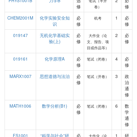
PHYS1001B
力学B
选
2
必
笔试（半开
修
修
卷）
CHEM2001M
化学实验安全知
必
1
必
机考
识
修
修
019147
无机化学基础实
必
2
必
大作业（论
验(上)
修
修
文、报告、项
目或作品等）
019161
化学原理A
必
4
必
笔试（闭卷）
修
修
MARX1007
思想道德与法治
必
3
政
笔试（开卷）
修
治
通
修
MATH1006
数学分析(B1)
必
6
数
笔试（闭卷）
修
学
通
修
FS1001
“科学与社会”研
必
1
研
大作业（论