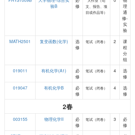
PHYS1009B
大学物理-综合实
必
0
物
大作业（论
验B
修
理
文、报告、项
通
目或作品等）
修-
实
验
MATH2501
复变函数(化学)
选
2
课
笔试（闭卷）
修
程
分
组
019011
有机化学(A1)
必
4
选
笔试（闭卷）
修
修
019047
有机化学B
必
4
选
笔试（闭卷）
修
修
2春
003155
物理化学II
必
3
必
笔试（闭卷）
修
修