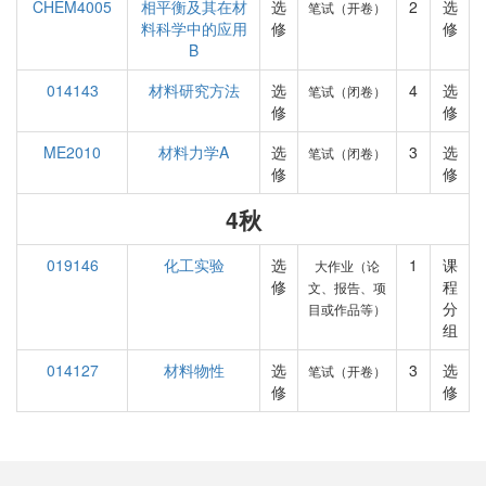
CHEM4005
相平衡及其在材
选
2
选
笔试（开卷）
料科学中的应用
修
修
B
014143
材料研究方法
选
4
选
笔试（闭卷）
修
修
ME2010
材料力学A
选
3
选
笔试（闭卷）
修
修
4秋
019146
化工实验
选
1
课
大作业（论
修
程
文、报告、项
分
目或作品等）
组
014127
材料物性
选
3
选
笔试（开卷）
修
修