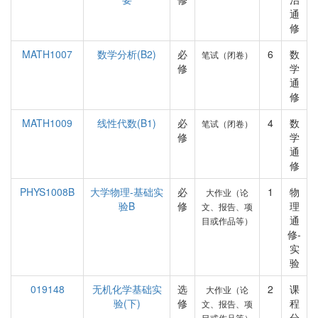
通
修
MATH1007
数学分析(B2)
必
6
数
笔试（闭卷）
修
学
通
修
MATH1009
线性代数(B1)
必
4
数
笔试（闭卷）
修
学
通
修
PHYS1008B
大学物理-基础实
必
1
物
大作业（论
验B
修
理
文、报告、项
通
目或作品等）
修-
实
验
019148
无机化学基础实
选
2
课
大作业（论
验(下)
修
程
文、报告、项
分
目或作品等）