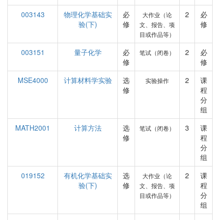
003143
物理化学基础实
必
2
必
大作业（论
验(下)
修
修
文、报告、项
目或作品等）
003151
量子化学
必
2
必
笔试（闭卷）
修
修
MSE4000
计算材料学实验
选
2
课
实验操作
修
程
分
组
MATH2001
计算方法
选
3
课
笔试（闭卷）
修
程
分
组
019152
有机化学基础实
选
2
课
大作业（论
验(下)
修
程
文、报告、项
分
目或作品等）
组