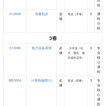
分
组
013X08
张量初步
选
2
课
笔试（开卷）
修
程
分
组
3春
013099
热力设备原理
必
3
专
大作业（论
修
业
文、报告、项
核
目或作品等）
心
课
程
ME3004
计算热物理(1)
必
3
专
笔试（闭卷）
修
业
核
心
课
程