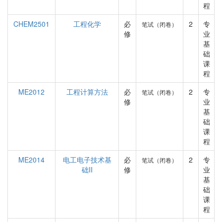
程
CHEM2501
工程化学
必
2
专
笔试（闭卷）
修
业
基
础
课
程
ME2012
工程计算方法
必
2
专
笔试（闭卷）
修
业
基
础
课
程
ME2014
电工电子技术基
必
2
专
笔试（闭卷）
础II
修
业
基
础
课
程