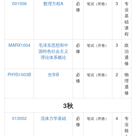
001506
数理方程A
必
3
专
笔试（闭卷）
修
业
基
础
课
程
MARX1004
毛泽东思想和中
必
3
政
笔试（开卷）
国特色社会主义
修
治
理论体系概论
通
修
PHYS1003B
光学B
必
2
物
笔试（闭卷）
修
理
通
修
3秋
013002
流体力学基础
必
4
专
笔试（闭卷）
修
业
核