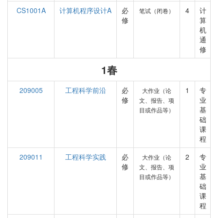
CS1001A
计算机程序设计A
必
4
计
笔试（闭卷）
修
算
机
通
修
1春
209005
工程科学前沿
必
1
专
大作业（论
修
业
文、报告、项
基
目或作品等）
础
课
程
209011
工程科学实践
必
2
专
大作业（论
修
业
文、报告、项
基
目或作品等）
础
课
程