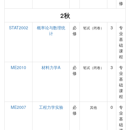
修
2秋
STAT2002
概率论与数理统
必
3
专
笔试（闭卷）
计
修
业
基
础
课
程
ME2010
材料力学A
必
3
专
笔试（闭卷）
修
业
基
础
课
程
ME2007
工程力学实验
必
0
专
其他
修
业
基
础