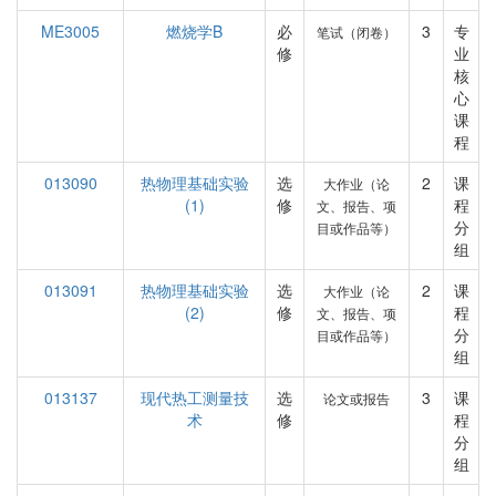
ME3005
燃烧学B
必
3
专
笔试（闭卷）
修
业
核
心
课
程
013090
热物理基础实验
选
2
课
大作业（论
(1)
修
程
文、报告、项
分
目或作品等）
组
013091
热物理基础实验
选
2
课
大作业（论
(2)
修
程
文、报告、项
分
目或作品等）
组
013137
现代热工测量技
选
3
课
论文或报告
术
修
程
分
组