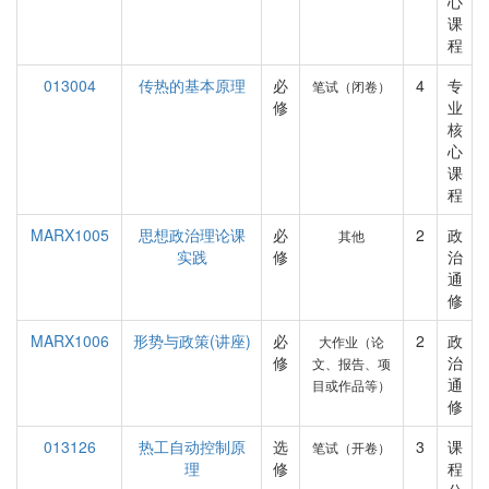
心
课
程
013004
传热的基本原理
必
4
专
笔试（闭卷）
修
业
核
心
课
程
MARX1005
思想政治理论课
必
2
政
其他
实践
修
治
通
修
MARX1006
形势与政策(讲座)
必
2
政
大作业（论
修
治
文、报告、项
通
目或作品等）
修
013126
热工自动控制原
选
3
课
笔试（开卷）
理
修
程