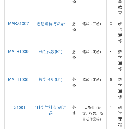
修
事
教
育
MARX1007
思想道德与法治
必
3
政
笔试（开卷）
修
治
通
修
MATH1009
线性代数(B1)
必
4
数
笔试（闭卷）
修
学
通
修
MATH1006
数学分析(B1)
必
6
数
笔试（闭卷）
修
学
通
修
FS1001
“科学与社会”研讨
必
1
研
大作业（论
课
修
讨
文、报告、项
课
目或作品等）
程