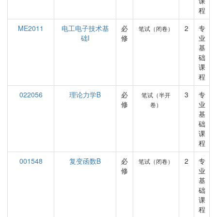
课
程
ME2011
电工电子技术基
必
2
专
笔试（闭卷）
础I
修
业
基
础
课
程
022056
理论力学B
必
3
专
笔试（半开
修
业
卷）
基
础
课
程
001548
复变函数B
必
2
专
笔试（闭卷）
修
业
基
础
课
程