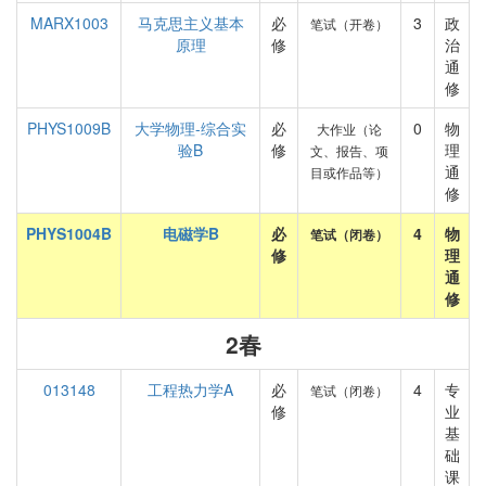
MARX1003
马克思主义基本
必
3
政
笔试（开卷）
原理
修
治
通
修
PHYS1009B
大学物理-综合实
必
0
物
大作业（论
验B
修
理
文、报告、项
通
目或作品等）
修
PHYS1004B
电磁学B
必
4
物
笔试（闭卷）
修
理
通
修
2春
013148
工程热力学A
必
4
专
笔试（闭卷）
修
业
基
础
课