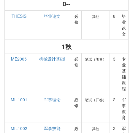
0--
THESIS
毕业论文
必
8
毕
其他
修
业
论
文
1秋
ME2005
机械设计基础I
必
3
专
笔试（闭卷）
修
业
基
础
课
程
MIL1001
军事理论
必
2
军
笔试（开卷）
修
事
教
育
MIL1002
军事技能
必
2
军
其他