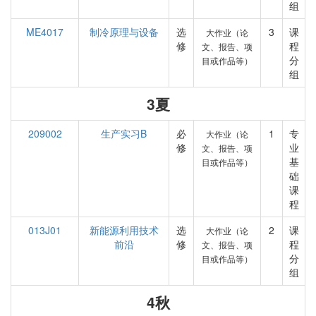
组
ME4017
制冷原理与设备
选
3
课
大作业（论
修
程
文、报告、项
分
目或作品等）
组
3夏
209002
生产实习B
必
1
专
大作业（论
修
业
文、报告、项
基
目或作品等）
础
课
程
013J01
新能源利用技术
选
2
课
大作业（论
前沿
修
程
文、报告、项
分
目或作品等）
组
4秋