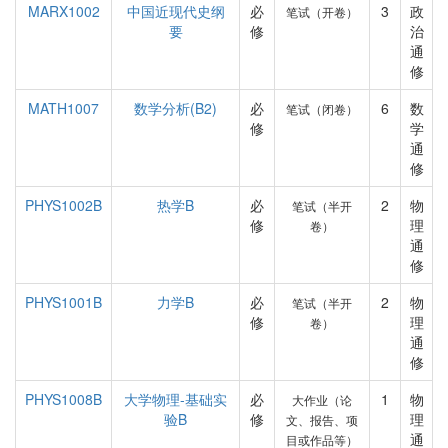
MARX1002
中国近现代史纲
必
3
政
笔试（开卷）
要
修
治
通
修
MATH1007
数学分析(B2)
必
6
数
笔试（闭卷）
修
学
通
修
PHYS1002B
热学B
必
2
物
笔试（半开
修
理
卷）
通
修
PHYS1001B
力学B
必
2
物
笔试（半开
修
理
卷）
通
修
PHYS1008B
大学物理-基础实
必
1
物
大作业（论
验B
修
理
文、报告、项
通
目或作品等）