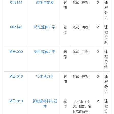
013144
传热与传质
选
3
课
笔试（开卷）
修
程
分
组
005146
粘性流体力学
选
2
课
笔试（闭卷）
修
程
分
组
ME4020
黏性流体力学
选
2
课
笔试（开卷）
修
程
分
组
ME4018
气体动力学
选
3
课
笔试（开卷）
修
程
分
组
ME4019
新能源材料与器
选
2
课
大作业（论
件
修
程
文、报告、项
分
目或作品等）