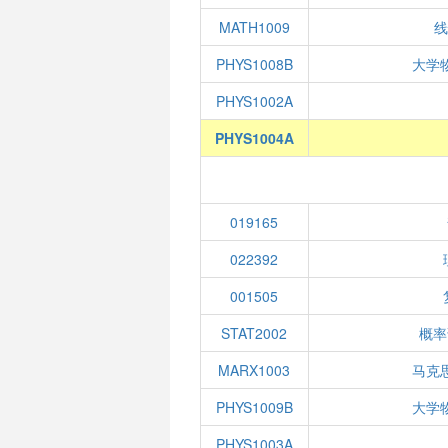
MATH1009
线
PHYS1008B
大学
PHYS1002A
PHYS1004A
019165
022392
001505
STAT2002
概率
MARX1003
马克
PHYS1009B
大学
PHYS1003A