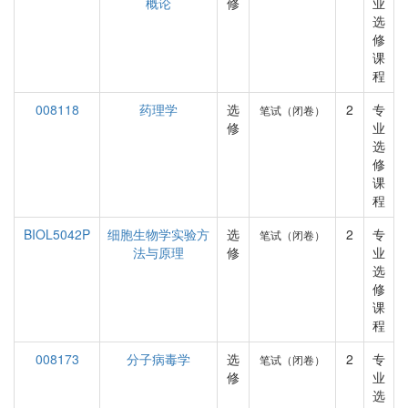
概论
修
业
选
修
课
程
008118
药理学
选
2
专
笔试（闭卷）
修
业
选
修
课
程
BIOL5042P
细胞生物学实验方
选
2
专
笔试（闭卷）
法与原理
修
业
选
修
课
程
008173
分子病毒学
选
2
专
笔试（闭卷）
修
业
选