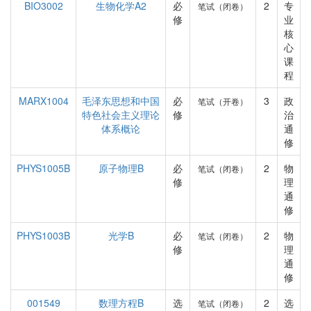
BIO3002
生物化学A2
必
2
专
笔试（闭卷）
修
业
核
心
课
程
MARX1004
毛泽东思想和中国
必
3
政
笔试（开卷）
特色社会主义理论
修
治
体系概论
通
修
PHYS1005B
原子物理B
必
2
物
笔试（闭卷）
修
理
通
修
PHYS1003B
光学B
必
2
物
笔试（闭卷）
修
理
通
修
001549
数理方程B
选
2
选
笔试（闭卷）