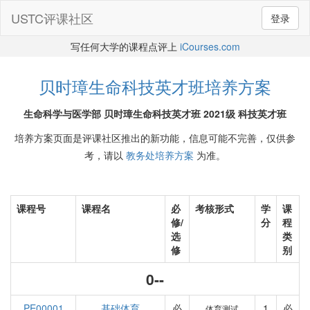
USTC评课社区
登录
写任何大学的课程点评上
iCourses.com
贝时璋生命科技英才班培养方案
生命科学与医学部 贝时璋生命科技英才班 2021级 科技英才班
培养方案页面是评课社区推出的新功能，信息可能不完善，仅供参
考，请以
教务处培养方案
为准。
课程号
课程名
必
考核形式
学
课
修/
分
程
选
类
修
别
0--
PE00001
基础体育
必
1
必
体育测试