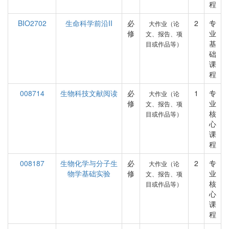
程
BIO2702
生命科学前沿II
必
2
专
大作业（论
修
业
文、报告、项
基
目或作品等）
础
课
程
008714
生物科技文献阅读
必
1
专
大作业（论
修
业
文、报告、项
核
目或作品等）
心
课
程
008187
生物化学与分子生
必
2
专
大作业（论
物学基础实验
修
业
文、报告、项
核
目或作品等）
心
课
程