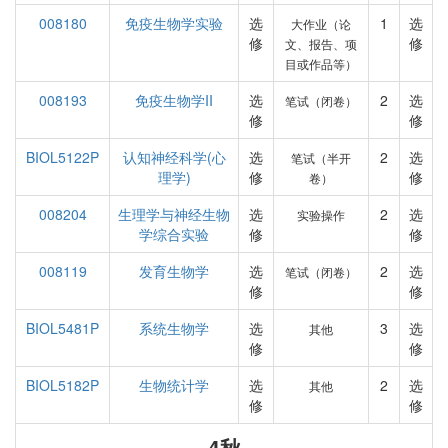
008180
免疫生物学实验
选
1
选
大作业（论
修
修
文、报告、项
目或作品等）
008193
免疫生物学II
选
2
选
笔试（闭卷）
修
修
BIOL5122P
认知神经科学(心
选
2
选
笔试（半开
理学)
修
修
卷）
008204
生理学与神经生物
选
2
选
实验操作
学综合实验
修
修
008119
发育生物学
选
2
选
笔试（闭卷）
修
修
BIOL5481P
系统生物学
选
3
选
其他
修
修
BIOL5182P
生物统计学
选
2
选
其他
修
修
4秋