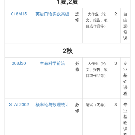
1夏,2夏
018M15
英语口语实践高级
选
2
自
大作业（论
修
由
文、报告、项
选
目或作品等）
修
课
2秋
008J30
生命科学前沿
必
3
专
大作业（论
修
业
文、报告、项
基
目或作品等）
础
课
程
STAT2002
概率论与数理统计
必
3
专
笔试（闭卷）
修
业
基
础
课
程