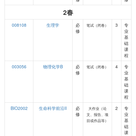
2春
008108
生理学
必
3
专
笔试（闭卷）
修
业
基
础
课
程
003056
物理化学B
必
4
专
笔试（闭卷）
修
业
基
础
课
程
BIO2002
生命科学前沿II
必
2
专
大作业（论
修
业
文、报告、项
基
目或作品等）
础
课