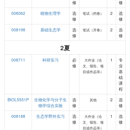
修
修
008062
植物生理学
选
2
选
笔试（闭卷）
修
修
008198
基础生态学
选
2
选
笔试（开卷）
修
修
2夏
008711
科研实习
必
1
专
大作业（论
修
业
文、报告、项
基
目或作品等）
础
课
程
BIOL5551P
生物化学与分子生
选
2
选
其他
物学综合实验
修
修
008188
生态学野外实习
选
1
选
大作业（论
修
修
文、报告、项
目或作品等）