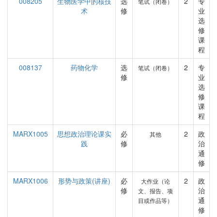
008205
生物医学中的核技
选
2
专
笔试（闭卷）
术
修
业
选
修
课
程
008137
药物化学
选
2
专
笔试（闭卷）
修
业
选
修
课
程
MARX1005
思想政治理论课实
必
2
政
其他
践
修
治
通
修
MARX1006
形势与政策(讲座)
必
2
政
大作业（论
修
治
文、报告、项
通
目或作品等）
修