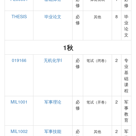
修
修
THESIS
毕业论文
必
8
毕
其他
修
业
论
文
1秋
019166
无机化学I
必
2
专
笔试（闭卷）
修
业
基
础
课
程
MIL1001
军事理论
必
2
军
笔试（开卷）
修
事
教
育
MIL1002
军事技能
必
2
军
其他