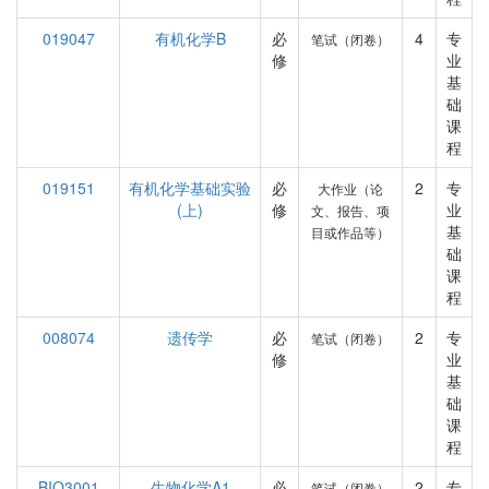
019047
有机化学B
必
4
专
笔试（闭卷）
修
业
基
础
课
程
019151
有机化学基础实验
必
2
专
大作业（论
(上)
修
业
文、报告、项
基
目或作品等）
础
课
程
008074
遗传学
必
2
专
笔试（闭卷）
修
业
基
础
课
程
BIO3001
生物化学A1
必
2
专
笔试（闭卷）