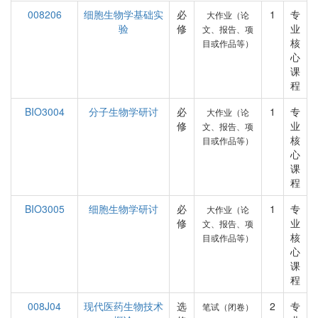
008206
细胞生物学基础实
必
1
专
大作业（论
验
修
业
文、报告、项
核
目或作品等）
心
课
程
BIO3004
分子生物学研讨
必
1
专
大作业（论
修
业
文、报告、项
核
目或作品等）
心
课
程
BIO3005
细胞生物学研讨
必
1
专
大作业（论
修
业
文、报告、项
核
目或作品等）
心
课
程
008J04
现代医药生物技术
选
2
专
笔试（闭卷）