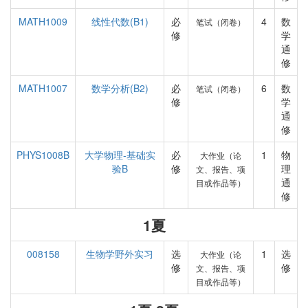
MATH1009
线性代数(B1)
必
4
数
笔试（闭卷）
修
学
通
修
MATH1007
数学分析(B2)
必
6
数
笔试（闭卷）
修
学
通
修
PHYS1008B
大学物理-基础实
必
1
物
大作业（论
验B
修
理
文、报告、项
通
目或作品等）
修
1夏
008158
生物学野外实习
选
1
选
大作业（论
修
修
文、报告、项
目或作品等）