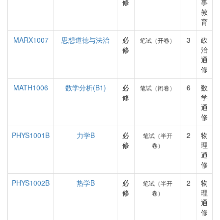
修
事
教
育
MARX1007
思想道德与法治
必
3
政
笔试（开卷）
修
治
通
修
MATH1006
数学分析(B1)
必
6
数
笔试（闭卷）
修
学
通
修
PHYS1001B
力学B
必
2
物
笔试（半开
修
理
卷）
通
修
PHYS1002B
热学B
必
2
物
笔试（半开
修
理
卷）
通
修