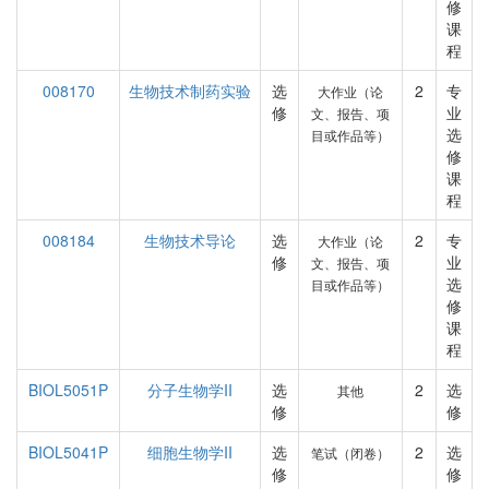
修
课
程
008170
生物技术制药实验
选
2
专
大作业（论
修
业
文、报告、项
选
目或作品等）
修
课
程
008184
生物技术导论
选
2
专
大作业（论
修
业
文、报告、项
选
目或作品等）
修
课
程
BIOL5051P
分子生物学II
选
2
选
其他
修
修
BIOL5041P
细胞生物学II
选
2
选
笔试（闭卷）
修
修