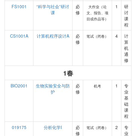
FS1001
“科学与社会”研讨
必
1
研
大作业（论
课
修
讨
文、报告、项
课
目或作品等）
程
CS1001A
计算机程序设计A
必
4
计
笔试（闭卷）
修
算
机
通
修
1春
BIO2001
生物实验安全与防
必
1
专
机考
护
修
业
基
础
课
程
019175
分析化学I
必
2
专
笔试（闭卷）
修
业