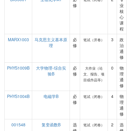
修
业
核
心
课
程
MARX1003
马克思主义基本原
必
3
政
笔试（开卷）
理
修
治
通
修
PHYS1009B
大学物理-综合实
必
0
物
大作业（论
验B
修
理
文、报告、项
通
目或作品等）
修
PHYS1004B
电磁学B
必
4
物
笔试（闭卷）
修
理
通
修
001548
复变函数B
选
2
选
笔试（闭卷）
修
修