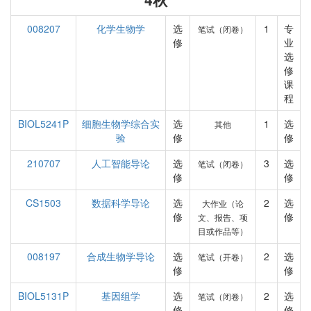
008207
化学生物学
选
1
专
笔试（闭卷）
修
业
选
修
课
程
BIOL5241P
细胞生物学综合实
选
1
选
其他
验
修
修
210707
人工智能导论
选
3
选
笔试（闭卷）
修
修
CS1503
数据科学导论
选
2
选
大作业（论
修
修
文、报告、项
目或作品等）
008197
合成生物学导论
选
2
选
笔试（开卷）
修
修
BIOL5131P
基因组学
选
2
选
笔试（闭卷）
修
修