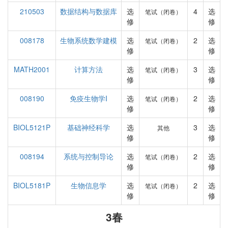
210503
数据结构与数据库
选
4
选
笔试（闭卷）
修
修
008178
生物系统数学建模
选
2
选
笔试（闭卷）
修
修
MATH2001
计算方法
选
3
选
笔试（闭卷）
修
修
008190
免疫生物学I
选
2
选
笔试（闭卷）
修
修
BIOL5121P
基础神经科学
选
3
选
其他
修
修
008194
系统与控制导论
选
2
选
笔试（闭卷）
修
修
BIOL5181P
生物信息学
选
2
选
笔试（闭卷）
修
修
3春