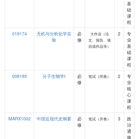
基
础
课
程
019174
无机与分析化学实
必
2
专
大作业（论
验
修
业
文、报告、项
基
目或作品等）
础
课
程
008185
分子生物学I
必
2
专
笔试（闭卷）
修
业
核
心
课
程
MARX1002
中国近现代史纲要
必
3
政
笔试（开卷）
修
治
通
修