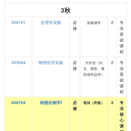
3秋
008191
生理学实验
必
2
专
实验操作
修
业
基
础
课
程
003044
物理化学实验
必
2
专
大作业（论
修
业
文、报告、项
基
目或作品等）
础
课
程
008704
细胞生物学I
必
2
专
笔试（闭卷）
修
业
核
心
课