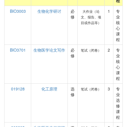
程
BIO3003
生物化学研讨
必
1
专
大作业（论
修
业
文、报告、项
核
目或作品等）
心
课
程
BIO3701
生物医学论文写作
必
2
专
笔试（闭卷）
修
业
核
心
课
程
019128
化工原理
选
3
专
笔试（闭卷）
修
业
选
修
课
程