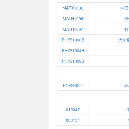
MARX1002
中国
MATH1009
线
MATH1007
数
PHYS1008B
大学
PHYS1004B
PHYS1003B
ENVS4001
环
019047
003154