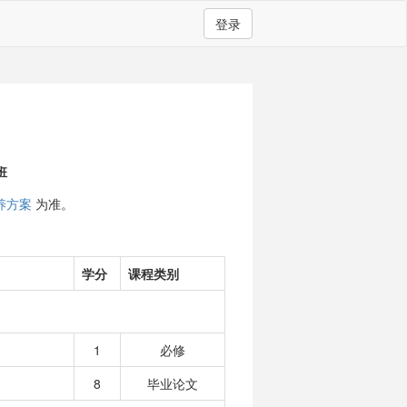
登录
班
养方案
为准。
学分
课程类别
1
必修
8
毕业论文