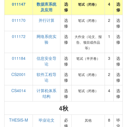
011147
数据库系统
选
4
选
笔试（闭卷）
及应用
修
修
011170
并行计算
选
2
选
笔试（闭卷）
修
修
011172
网络系统实
选
1
选
大作业（论文、报
验
修
修
告、项目或作品
等）
011184
信息安全导
选
3
选
笔试（半开卷）
论
修
修
CS2001
软件工程导
选
2
选
笔试（闭卷）
论
修
修
CS4014
计算机体系
选
4
选
笔试（闭卷）
结构
修
修
4秋
THESIS-M
毕业论文
必
8
毕
其他
修
业