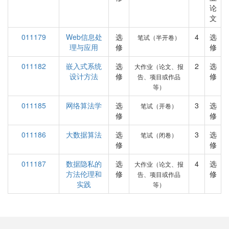
论
文
011179
Web信息处
选
4
选
笔试（半开卷）
理与应用
修
修
011182
嵌入式系统
选
2
选
大作业（论文、报
设计方法
修
修
告、项目或作品
等）
011185
网络算法学
选
3
选
笔试（开卷）
修
修
011186
大数据算法
选
3
选
笔试（闭卷）
修
修
011187
数据隐私的
选
4
选
大作业（论文、报
方法伦理和
修
修
告、项目或作品
实践
等）