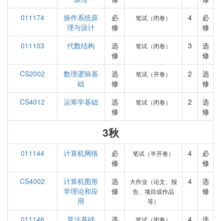
011174
操作系统原
必
4
必
笔试（闭卷）
理与设计
修
修
011103
代数结构
选
3
选
笔试（闭卷）
修
修
CS2002
数理逻辑基
选
2
选
笔试（开卷）
础
修
修
CS4012
运筹学基础
选
2
选
笔试（闭卷）
修
修
3秋
011144
计算机网络
必
4
必
笔试（半开卷）
修
修
CS4002
计算机图形
选
4
选
大作业（论文、报
学理论和应
修
修
告、项目或作品
用
等）
011146
算法基础
选
4
选
笔试（闭卷）