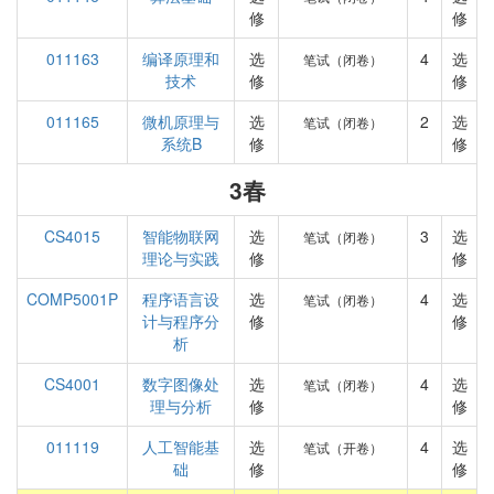
修
修
011163
编译原理和
选
4
选
笔试（闭卷）
技术
修
修
011165
微机原理与
选
2
选
笔试（闭卷）
系统B
修
修
3春
CS4015
智能物联网
选
3
选
笔试（闭卷）
理论与实践
修
修
COMP5001P
程序语言设
选
4
选
笔试（闭卷）
计与程序分
修
修
析
CS4001
数字图像处
选
4
选
笔试（闭卷）
理与分析
修
修
011119
人工智能基
选
4
选
笔试（开卷）
础
修
修