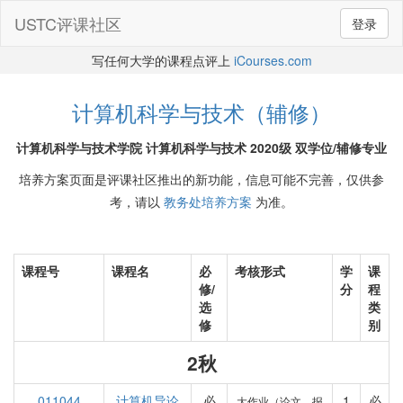
USTC评课社区
登录
写任何大学的课程点评上
iCourses.com
计算机科学与技术（辅修）
计算机科学与技术学院 计算机科学与技术 2020级 双学位/辅修专业
培养方案页面是评课社区推出的新功能，信息可能不完善，仅供参
考，请以
教务处培养方案
为准。
课程号
课程名
必
考核形式
学
课
修/
分
程
选
类
修
别
2秋
011044
计算机导论
必
1
必
大作业（论文、报