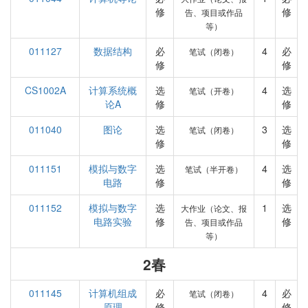
修
修
告、项目或作品
等）
011127
数据结构
必
4
必
笔试（闭卷）
修
修
CS1002A
计算系统概
选
4
选
笔试（开卷）
论A
修
修
011040
图论
选
3
选
笔试（闭卷）
修
修
011151
模拟与数字
选
4
选
笔试（半开卷）
电路
修
修
011152
模拟与数字
选
1
选
大作业（论文、报
电路实验
修
修
告、项目或作品
等）
2春
011145
计算机组成
必
4
必
笔试（闭卷）
原理
修
修