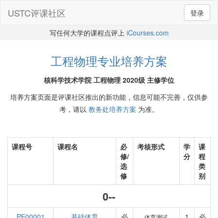
USTC评课社区
登录
写任何大学的课程点评上
iCourses.com
工程物理专业培养方案
核科学技术学院 工程物理 2020级 主修学位
培养方案页面是评课社区推出的新功能，信息可能不完善，仅供参
考，请以
教务处培养方案
为准。
课程号
课程名
必
考核形式
学
课
修/
分
程
选
类
修
别
0--
PE00001
基础体育
必
1
必
体育测试