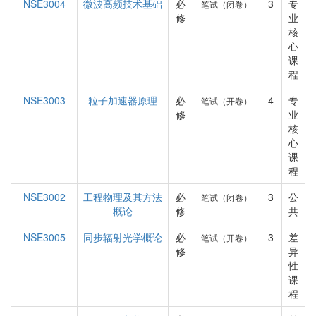
NSE3004
微波高频技术基础
必
3
专
笔试（闭卷）
修
业
核
心
课
程
NSE3003
粒子加速器原理
必
4
专
笔试（开卷）
修
业
核
心
课
程
NSE3002
工程物理及其方法
必
3
公
笔试（闭卷）
概论
修
共
NSE3005
同步辐射光学概论
必
3
差
笔试（开卷）
修
异
性
课
程