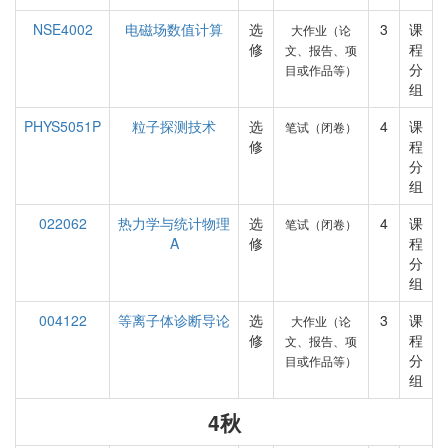
NSE4002
电磁场数值计算
选
3
课
大作业（论
修
程
文、报告、项
分
目或作品等）
组
PHYS5051P
粒子探测技术
选
4
课
笔试（闭卷）
修
程
分
组
022062
热力学与统计物理
选
4
课
笔试（闭卷）
A
修
程
分
组
004122
等离子体诊断导论
选
3
课
大作业（论
修
程
文、报告、项
分
目或作品等）
组
4秋