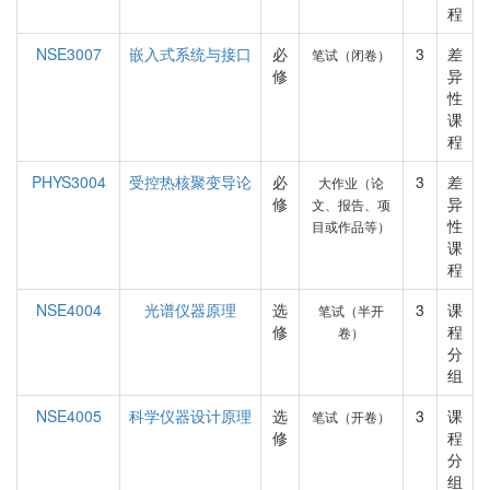
程
NSE3007
嵌入式系统与接口
必
3
差
笔试（闭卷）
修
异
性
课
程
PHYS3004
受控热核聚变导论
必
3
差
大作业（论
修
异
文、报告、项
性
目或作品等）
课
程
NSE4004
光谱仪器原理
选
3
课
笔试（半开
修
程
卷）
分
组
NSE4005
科学仪器设计原理
选
3
课
笔试（开卷）
修
程
分
组