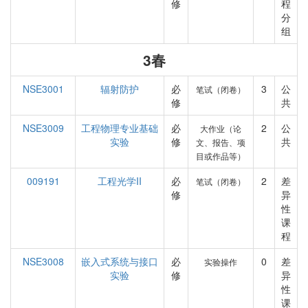
修
程
分
组
3春
NSE3001
辐射防护
必
3
公
笔试（闭卷）
修
共
NSE3009
工程物理专业基础
必
2
公
大作业（论
实验
修
共
文、报告、项
目或作品等）
009191
工程光学II
必
2
差
笔试（闭卷）
修
异
性
课
程
NSE3008
嵌入式系统与接口
必
0
差
实验操作
实验
修
异
性
课