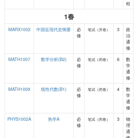
程
1春
MARX1002
中国近现代史纲要
必
3
政
笔试（开卷）
修
治
通
修
MATH1007
数学分析(B2)
必
6
数
笔试（闭卷）
修
学
通
修
MATH1009
线性代数(B1)
必
4
数
笔试（闭卷）
修
学
通
修
PHYS1002A
热学A
必
3
物
笔试（闭卷）
修
理
通
修