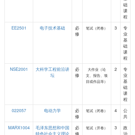
础
课
程
EE2501
电子技术基础
必
3
专
笔试（闭卷）
修
业
基
础
课
程
NSE2001
大科学工程前沿讲
必
2
专
大作业（论
坛
修
业
文、报告、项
基
目或作品等）
础
课
程
022057
电动力学
必
4
公
笔试（闭卷）
修
共
MARX1004
毛泽东思想和中国
必
3
政
笔试（开卷）
特色社会主义理论
修
治