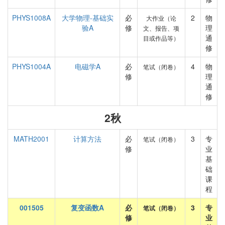
PHYS1008A
大学物理-基础实
必
2
物
大作业（论
验A
修
理
文、报告、项
通
目或作品等）
修
PHYS1004A
电磁学A
必
4
物
笔试（闭卷）
修
理
通
修
2秋
MATH2001
计算方法
必
3
专
笔试（闭卷）
修
业
基
础
课
程
001505
复变函数A
必
3
专
笔试（闭卷）
修
业