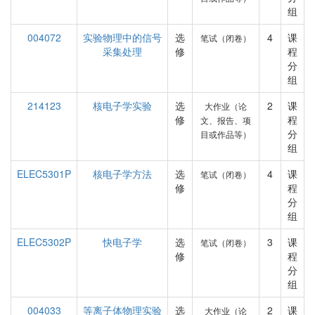
组
004072
实验物理中的信号
选
4
课
笔试（闭卷）
采集处理
修
程
分
组
214123
核电子学实验
选
2
课
大作业（论
修
程
文、报告、项
分
目或作品等）
组
ELEC5301P
核电子学方法
选
4
课
笔试（闭卷）
修
程
分
组
ELEC5302P
快电子学
选
3
课
笔试（闭卷）
修
程
分
组
004033
等离子体物理实验
选
2
课
大作业（论