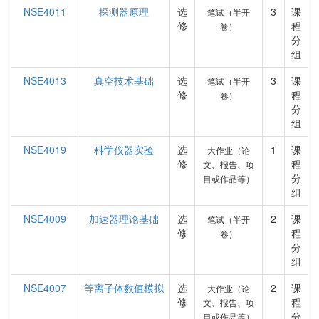
NSE4011
探测器原理
选
3
课
笔试（半开
修
程
卷）
分
组
NSE4013
真空技术基础
选
3
课
笔试（半开
修
程
卷）
分
组
NSE4019
科学仪器实验
选
1
课
大作业（论
修
程
文、报告、项
分
目或作品等）
组
NSE4009
加速器理论基础
选
2
课
笔试（半开
修
程
卷）
分
组
NSE4007
等离子体数值模拟
选
2
课
大作业（论
修
程
文、报告、项
分
目或作品等）