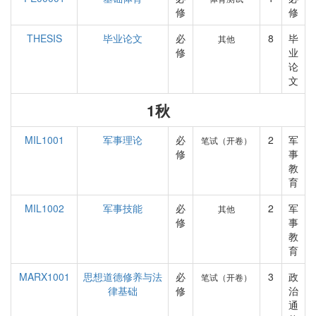
修
修
THESIS
毕业论文
必
8
毕
其他
修
业
论
文
1秋
MIL1001
军事理论
必
2
军
笔试（开卷）
修
事
教
育
MIL1002
军事技能
必
2
军
其他
修
事
教
育
MARX1001
思想道德修养与法
必
3
政
笔试（开卷）
律基础
修
治
通