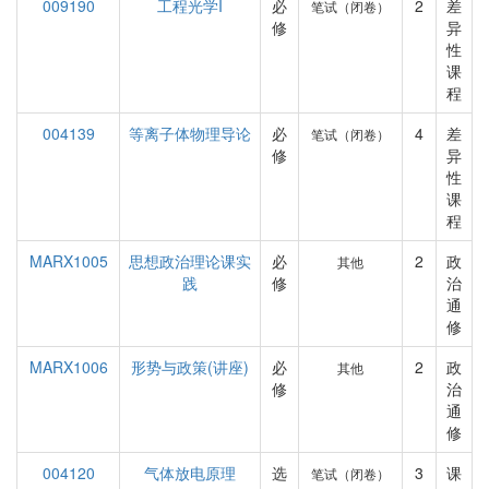
009190
工程光学I
必
2
差
笔试（闭卷）
修
异
性
课
程
004139
等离子体物理导论
必
4
差
笔试（闭卷）
修
异
性
课
程
MARX1005
思想政治理论课实
必
2
政
其他
践
修
治
通
修
MARX1006
形势与政策(讲座)
必
2
政
其他
修
治
通
修
004120
气体放电原理
选
3
课
笔试（闭卷）