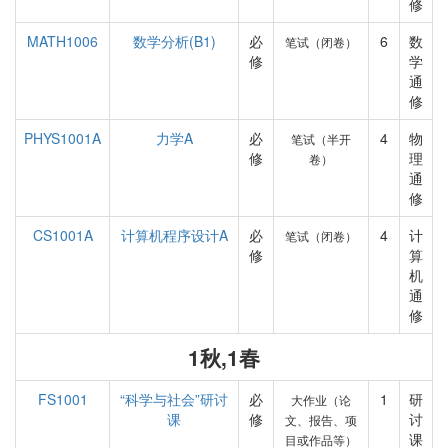
修
MATH1006
数学分析(B1)
必
6
数
笔试（闭卷）
修
学
通
修
PHYS1001A
力学A
必
4
物
笔试（半开
修
理
卷）
通
修
CS1001A
计算机程序设计A
必
4
计
笔试（闭卷）
修
算
机
通
修
1秋,1春
FS1001
“科学与社会”研讨
必
1
研
大作业（论
课
修
讨
文、报告、项
课
目或作品等）