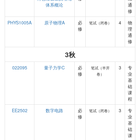
体系概论
通
修
PHYS1005A
原子物理A
必
4
物
笔试（闭卷）
修
理
通
修
3秋
022095
量子力学C
必
3
专
笔试（半开
修
业
卷）
基
础
课
程
EE2502
数字电路
必
3
专
笔试（闭卷）
修
业
基
础
课