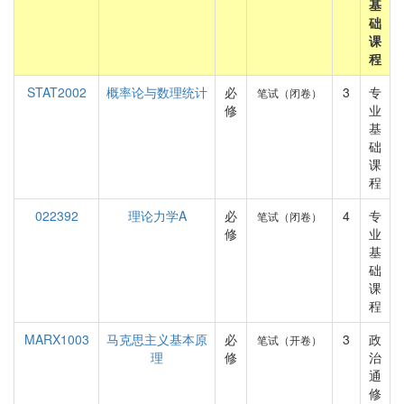
基
础
课
程
STAT2002
概率论与数理统计
必
3
专
笔试（闭卷）
修
业
基
础
课
程
022392
理论力学A
必
4
专
笔试（闭卷）
修
业
基
础
课
程
MARX1003
马克思主义基本原
必
3
政
笔试（开卷）
理
修
治
通
修