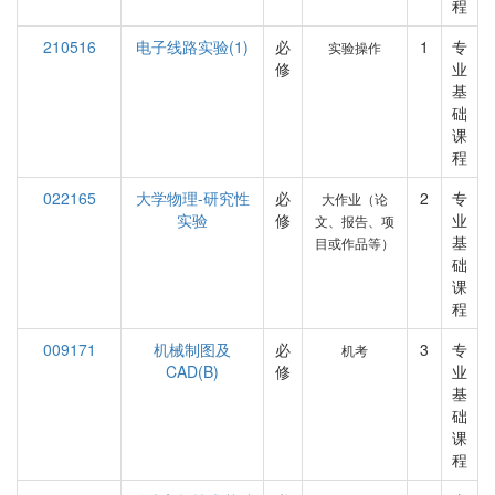
程
210516
电子线路实验(1)
必
1
专
实验操作
修
业
基
础
课
程
022165
大学物理-研究性
必
2
专
大作业（论
实验
修
业
文、报告、项
基
目或作品等）
础
课
程
009171
机械制图及
必
3
专
机考
CAD(B)
修
业
基
础
课
程