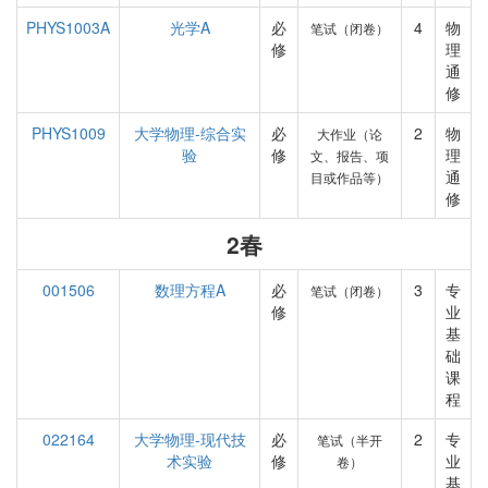
PHYS1003A
光学A
必
4
物
笔试（闭卷）
修
理
通
修
PHYS1009
大学物理-综合实
必
2
物
大作业（论
验
修
理
文、报告、项
通
目或作品等）
修
2春
001506
数理方程A
必
3
专
笔试（闭卷）
修
业
基
础
课
程
022164
大学物理-现代技
必
2
专
笔试（半开
术实验
修
业
卷）
基