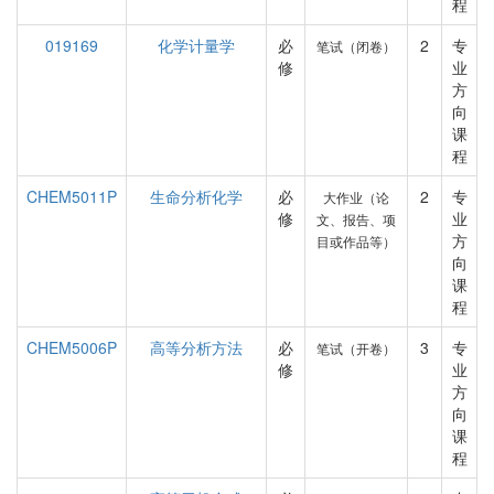
程
019169
化学计量学
必
2
专
笔试（闭卷）
修
业
方
向
课
程
CHEM5011P
生命分析化学
必
2
专
大作业（论
修
业
文、报告、项
方
目或作品等）
向
课
程
CHEM5006P
高等分析方法
必
3
专
笔试（开卷）
修
业
方
向
课
程