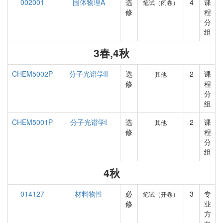
002001
固体物理A
选
4
课
笔试（闭卷）
修
程
分
组
3春,4秋
CHEM5002P
分子光谱学II
选
2
课
其他
修
程
分
组
CHEM5001P
分子光谱学I
选
2
课
其他
修
程
分
组
4秋
014127
材料物性
必
3
专
笔试（开卷）
修
业
方