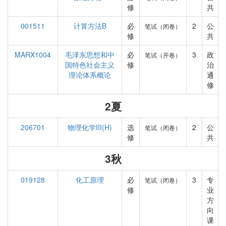
修
共
001511
计算方法B
必
2
公
笔试（闭卷）
修
共
MARX1004
毛泽东思想和中
必
3
政
笔试（开卷）
国特色社会主义
修
治
理论体系概论
通
修
2夏
206701
物理化学III(H)
选
2
公
笔试（闭卷）
修
共
3秋
019128
化工原理
必
3
专
笔试（闭卷）
修
业
方
向
课