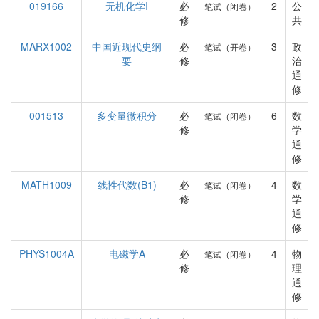
019166
无机化学I
必
2
公
笔试（闭卷）
修
共
MARX1002
中国近现代史纲
必
3
政
笔试（开卷）
要
修
治
通
修
001513
多变量微积分
必
6
数
笔试（闭卷）
修
学
通
修
MATH1009
线性代数(B1)
必
4
数
笔试（闭卷）
修
学
通
修
PHYS1004A
电磁学A
必
4
物
笔试（闭卷）
修
理
通
修