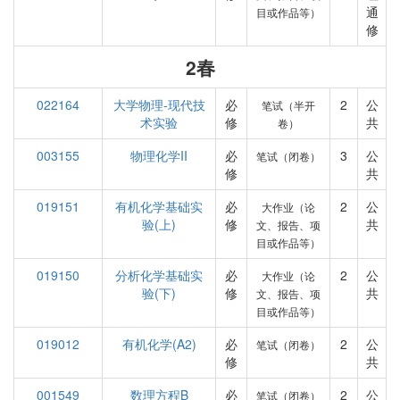
通
目或作品等）
修
2春
022164
大学物理-现代技
必
2
公
笔试（半开
术实验
修
共
卷）
003155
物理化学II
必
3
公
笔试（闭卷）
修
共
019151
有机化学基础实
必
2
公
大作业（论
验(上)
修
共
文、报告、项
目或作品等）
019150
分析化学基础实
必
2
公
大作业（论
验(下)
修
共
文、报告、项
目或作品等）
019012
有机化学(A2)
必
2
公
笔试（闭卷）
修
共
001549
数理方程B
必
2
公
笔试（闭卷）