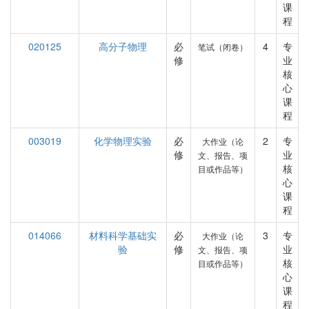
课
程
020125
高分子物理
必
4
专
笔试（闭卷）
修
业
核
心
课
程
003019
化学物理实验
必
2
专
大作业（论
修
业
文、报告、项
核
目或作品等）
心
课
程
014066
材料科学基础实
必
3
专
大作业（论
验
修
业
文、报告、项
核
目或作品等）
心
课
程