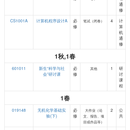
通
修
CS1001A
计算机程序设计A
必
4
计
笔试（闭卷）
修
算
机
通
修
1秋,1春
601011
新生“科学与社
必
1
研
其他
会”研讨课
修
讨
课
程
1春
019148
无机化学基础实
必
2
公
大作业（论
验(下)
修
共
文、报告、项
目或作品等）