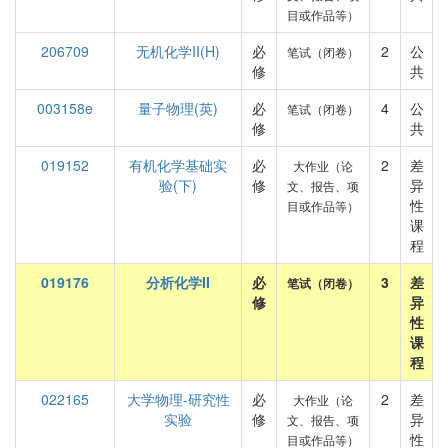
目或作品等）
206709
无机化学II(H)
必
2
公
笔试（闭卷）
修
共
003158e
量子物理(英)
必
4
公
笔试（闭卷）
修
共
019152
有机化学基础实
必
2
差
大作业（论
验(下)
修
异
文、报告、项
性
目或作品等）
课
程
019176
分析化学II
必
3
差
笔试（闭卷）
修
异
性
课
程
022165
大学物理-研究性
必
2
差
大作业（论
实验
修
异
文、报告、项
性
目或作品等）