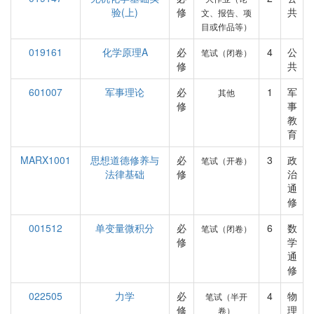
验(上)
修
共
文、报告、项
目或作品等）
019161
化学原理A
必
4
公
笔试（闭卷）
修
共
601007
军事理论
必
1
军
其他
修
事
教
育
MARX1001
思想道德修养与
必
3
政
笔试（开卷）
法律基础
修
治
通
修
001512
单变量微积分
必
6
数
笔试（闭卷）
修
学
通
修
022505
力学
必
4
物
笔试（半开
修
理
卷）