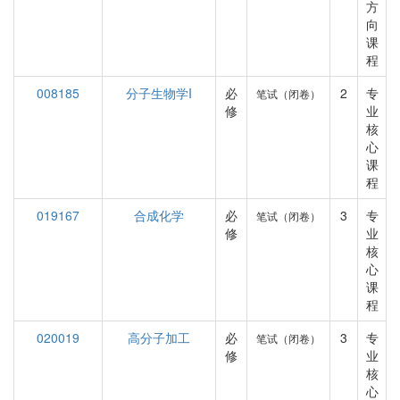
方
向
课
程
008185
分子生物学I
必
2
专
笔试（闭卷）
修
业
核
心
课
程
019167
合成化学
必
3
专
笔试（闭卷）
修
业
核
心
课
程
020019
高分子加工
必
3
专
笔试（闭卷）
修
业
核
心