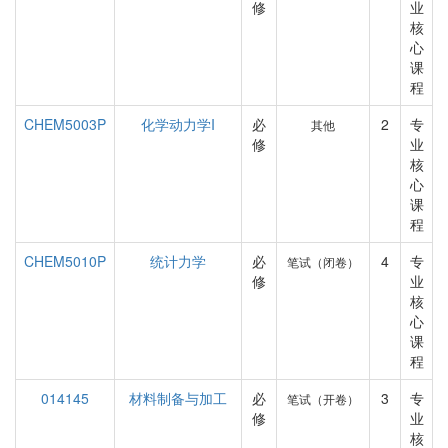
修
业
核
心
课
程
CHEM5003P
化学动力学I
必
2
专
其他
修
业
核
心
课
程
CHEM5010P
统计力学
必
4
专
笔试（闭卷）
修
业
核
心
课
程
014145
材料制备与加工
必
3
专
笔试（开卷）
修
业
核