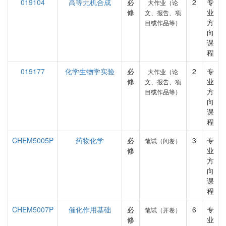
019104
高等无机合成
必
2
专
大作业（论
修
业
文、报告、项
方
目或作品等）
向
课
程
019177
化学生物学实验
必
2
专
大作业（论
修
业
文、报告、项
方
目或作品等）
向
课
程
CHEM5005P
药物化学
必
3
专
笔试（闭卷）
修
业
方
向
课
程
CHEM5007P
催化作用基础
必
6
专
笔试（开卷）
修
业