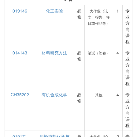
019146
化工实验
必
1
专
大作业（论
修
业
文、报告、项
方
目或作品等）
向
课
程
014143
材料研究方法
必
4
专
笔试（闭卷）
修
业
方
向
课
程
CH35202
有机合成化学
必
4
专
其他
修
业
方
向
课
程
019171
污染控制化学与
必
2
专
大作业（论