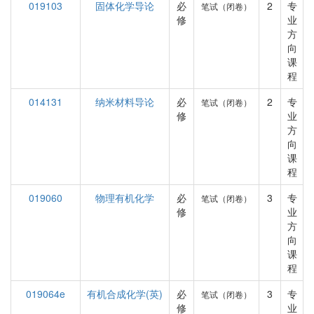
019103
固体化学导论
必
2
专
笔试（闭卷）
修
业
方
向
课
程
014131
纳米材料导论
必
2
专
笔试（闭卷）
修
业
方
向
课
程
019060
物理有机化学
必
3
专
笔试（闭卷）
修
业
方
向
课
程
019064e
有机合成化学(英)
必
3
专
笔试（闭卷）
修
业