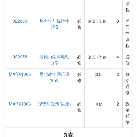
课
程
022063
热力学与统计物
必
3
差
笔试（闭卷）
理B
修
异
性
课
程
022058
理论力学与电动
必
4
必
笔试（闭卷）
力学
修
修
MARX1005
思想政治理论课
必
2
政
其他
实践
修
治
通
修
MARX1006
形势与政策(讲座)
必
2
政
其他
修
治
通
修
3春