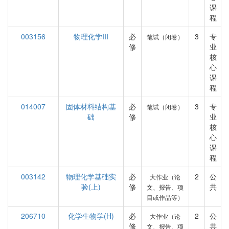
课
程
003156
物理化学III
必
3
专
笔试（闭卷）
修
业
核
心
课
程
014007
固体材料结构基
必
3
专
笔试（闭卷）
础
修
业
核
心
课
程
003142
物理化学基础实
必
2
公
大作业（论
验(上)
修
共
文、报告、项
目或作品等）
206710
化学生物学(H)
必
2
公
大作业（论
修
共
文、报告、项