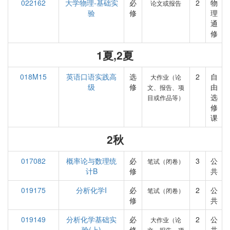
022162
大学物理-基础实
必
2
物
论文或报告
验
修
理
通
修
1夏,2夏
018M15
英语口语实践高
选
2
自
大作业（论
级
修
由
文、报告、项
选
目或作品等）
修
课
2秋
017082
概率论与数理统
必
3
公
笔试（闭卷）
计B
修
共
019175
分析化学I
必
2
公
笔试（闭卷）
修
共
019149
分析化学基础实
必
2
公
大作业（论
验(上)
修
共
文、报告、项