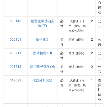
心
课
程
003143
物理化学基础实
必
2
公
大作业（论
验(下)
修
共
文、报告、项
目或作品等）
003151
量子化学
必
2
公
笔试（闭卷）
修
共
206711
固体物理I(H)
必
2
公
笔试（闭卷）
修
共
206715
应用量子化学(H)
必
2
公
笔试（闭卷）
修
共
019029
仪器分析实验
必
1
差
大作业（论
修
异
文、报告、项
性
目或作品等）
课
程