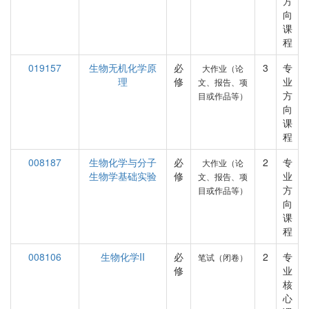
方
向
课
程
019157
生物无机化学原
必
3
专
大作业（论
理
修
业
文、报告、项
方
目或作品等）
向
课
程
008187
生物化学与分子
必
2
专
大作业（论
生物学基础实验
修
业
文、报告、项
方
目或作品等）
向
课
程
008106
生物化学II
必
2
专
笔试（闭卷）
修
业
核
心