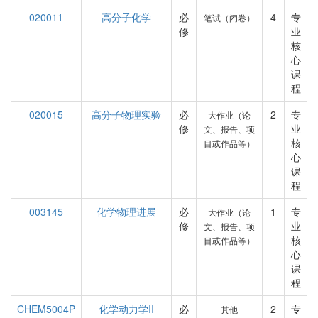
020011
高分子化学
必
4
专
笔试（闭卷）
修
业
核
心
课
程
020015
高分子物理实验
必
2
专
大作业（论
修
业
文、报告、项
核
目或作品等）
心
课
程
003145
化学物理进展
必
1
专
大作业（论
修
业
文、报告、项
核
目或作品等）
心
课
程
CHEM5004P
化学动力学II
必
2
专
其他