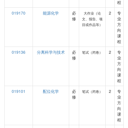
程
019170
能源化学
必
2
专
大作业（论
修
业
文、报告、项
方
目或作品等）
向
课
程
019136
分离科学与技术
必
2
专
笔试（闭卷）
修
业
方
向
课
程
019101
配位化学
必
2
专
笔试（闭卷）
修
业
方
向
课
程