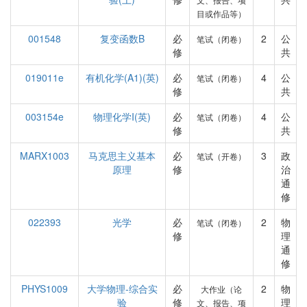
目或作品等）
001548
复变函数B
必
2
公
笔试（闭卷）
修
共
019011e
有机化学(A1)(英)
必
4
公
笔试（闭卷）
修
共
003154e
物理化学I(英)
必
4
公
笔试（闭卷）
修
共
MARX1003
马克思主义基本
必
3
政
笔试（开卷）
原理
修
治
通
修
022393
光学
必
2
物
笔试（闭卷）
修
理
通
修
PHYS1009
大学物理-综合实
必
2
物
大作业（论
验
修
理
文、报告、项