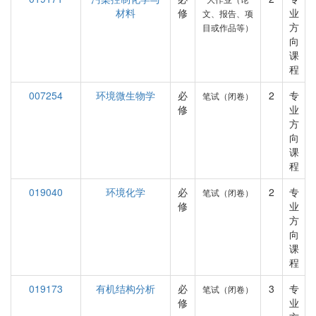
材料
修
业
文、报告、项
方
目或作品等）
向
课
程
007254
环境微生物学
必
2
专
笔试（闭卷）
修
业
方
向
课
程
019040
环境化学
必
2
专
笔试（闭卷）
修
业
方
向
课
程
019173
有机结构分析
必
3
专
笔试（闭卷）
修
业