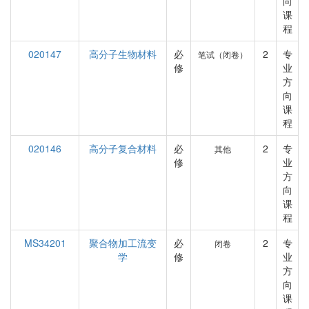
向
课
程
020147
高分子生物材料
必
2
专
笔试（闭卷）
修
业
方
向
课
程
020146
高分子复合材料
必
2
专
其他
修
业
方
向
课
程
MS34201
聚合物加工流变
必
2
专
闭卷
学
修
业
方
向
课