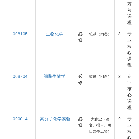
方
向
课
程
008105
生物化学I
必
3
专
笔试（闭卷）
修
业
核
心
课
程
008704
细胞生物学I
必
2
专
笔试（闭卷）
修
业
核
心
课
程
020014
高分子化学实验
必
2
专
大作业（论
修
业
文、报告、项
核
目或作品等）
心