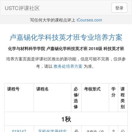
USTC评课社区
登录
写任何大学的课程点评上
iCourses.com
卢嘉锡化学科技英才班专业培养方案
化学与材料科学学院 卢嘉锡化学科技英才班 2018级 科技英才班
培养方案页面是评课社区推出的新功能，信息可能不完善，仅供参
考，请以
教务处培养方案
为准。
课程号
课程名
必
考核形式
学
课
修/
分
程
选
类
修
别
1秋
019147
无机化学基础实
必
2
公
大作业（论