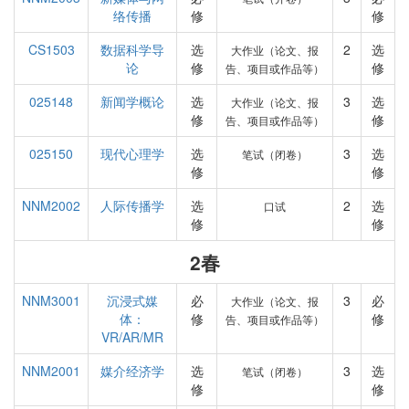
络传播
修
修
CS1503
数据科学导
选
2
选
大作业（论文、报
论
修
修
告、项目或作品等）
025148
新闻学概论
选
3
选
大作业（论文、报
修
修
告、项目或作品等）
025150
现代心理学
选
3
选
笔试（闭卷）
修
修
NNM2002
人际传播学
选
2
选
口试
修
修
2春
NNM3001
沉浸式媒
必
3
必
大作业（论文、报
体：
修
修
告、项目或作品等）
VR/AR/MR
NNM2001
媒介经济学
选
3
选
笔试（闭卷）
修
修