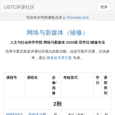
USTC评课社区
登录
写任何大学的课程点评上
iCourses.com
网络与新媒体（辅修）
人文与社会科学学院 网络与新媒体 2020级 双学位/辅修专业
培养方案页面是评课社区推出的新功能，信息可能不完善，仅供参
考，请以
教务处培养方案
为准。
课程号
课程名
必
考核形式
学
课
修/
分
程
选
类
修
别
2秋
NNM2003
新媒体与网
必
3
必
笔试（开卷）