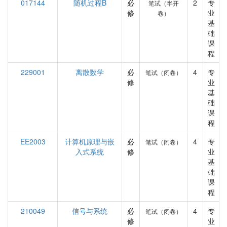
017144
随机过程B
必
2
专
笔试（半开
修
业
卷）
基
础
课
程
229001
离散数学
必
4
专
笔试（闭卷）
修
业
基
础
课
程
EE2003
计算机原理与嵌
必
4
专
笔试（闭卷）
入式系统
修
业
基
础
课
程
210049
信号与系统
必
4
专
笔试（闭卷）
修
业