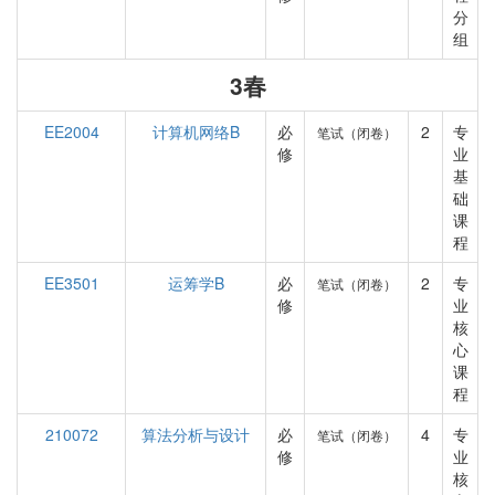
分
组
3春
EE2004
计算机网络B
必
2
专
笔试（闭卷）
修
业
基
础
课
程
EE3501
运筹学B
必
2
专
笔试（闭卷）
修
业
核
心
课
程
210072
算法分析与设计
必
4
专
笔试（闭卷）
修
业
核