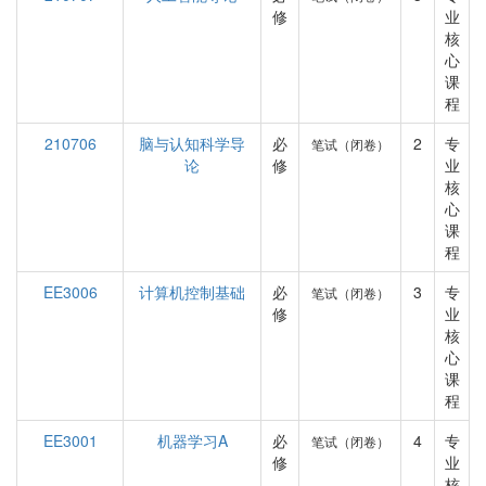
修
业
核
心
课
程
210706
脑与认知科学导
必
2
专
笔试（闭卷）
论
修
业
核
心
课
程
EE3006
计算机控制基础
必
3
专
笔试（闭卷）
修
业
核
心
课
程
EE3001
机器学习A
必
4
专
笔试（闭卷）
修
业
核