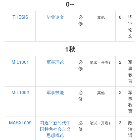
0--
THESIS
毕业论文
必
8
毕
其他
修
业
论
文
1秋
MIL1001
军事理论
必
2
军
笔试（开卷）
修
事
教
育
MIL1002
军事技能
必
2
军
其他
修
事
教
育
MARX1009
习近平新时代中
必
3
政
笔试（开卷）
国特色社会主义
修
治
思想概论
通