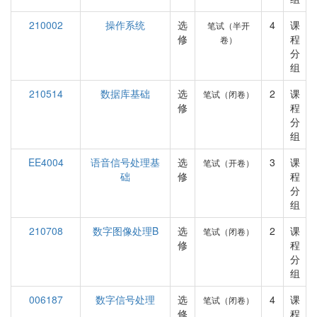
210002
操作系统
选
4
课
笔试（半开
修
程
卷）
分
组
210514
数据库基础
选
2
课
笔试（闭卷）
修
程
分
组
EE4004
语音信号处理基
选
3
课
笔试（开卷）
础
修
程
分
组
210708
数字图像处理B
选
2
课
笔试（闭卷）
修
程
分
组
006187
数字信号处理
选
4
课
笔试（闭卷）
修
程