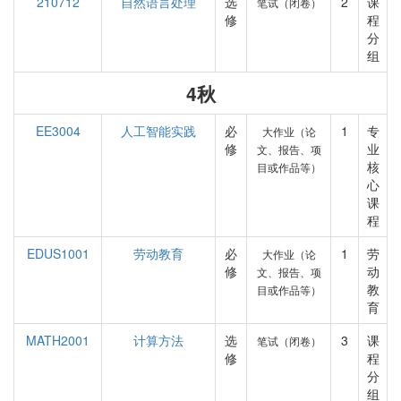
210712
自然语言处理
选
2
课
笔试（闭卷）
修
程
分
组
4秋
EE3004
人工智能实践
必
1
专
大作业（论
修
业
文、报告、项
核
目或作品等）
心
课
程
EDUS1001
劳动教育
必
1
劳
大作业（论
修
动
文、报告、项
教
目或作品等）
育
MATH2001
计算方法
选
3
课
笔试（闭卷）
修
程
分
组