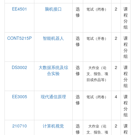
EE4501
脑机接口
选
2
课
笔试（闭卷）
修
程
分
组
CONT5215P
智能机器人
选
2
课
笔试（开卷）
修
程
分
组
DS3002
大数据系统及综
选
2
课
大作业（论
合实验
修
程
文、报告、项
分
目或作品等）
组
EE3005
现代通信原理
选
4
课
笔试（闭卷）
修
程
分
组
210710
计算机视觉
选
2
课
大作业（论
修
程
文、报告、项