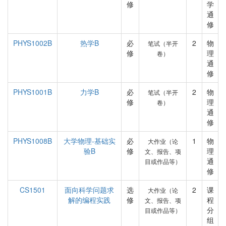
修
学
通
修
PHYS1002B
热学B
必
2
物
笔试（半开
修
理
卷）
通
修
PHYS1001B
力学B
必
2
物
笔试（半开
修
理
卷）
通
修
PHYS1008B
大学物理-基础实
必
1
物
大作业（论
验B
修
理
文、报告、项
通
目或作品等）
修
CS1501
面向科学问题求
选
2
课
大作业（论
解的编程实践
修
程
文、报告、项
分
目或作品等）
组