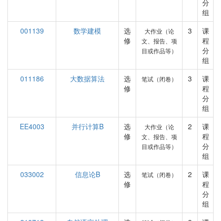
分
组
001139
数学建模
选
3
课
大作业（论
修
程
文、报告、项
分
目或作品等）
组
011186
大数据算法
选
3
课
笔试（闭卷）
修
程
分
组
EE4003
并行计算B
选
2
课
大作业（论
修
程
文、报告、项
分
目或作品等）
组
033002
信息论B
选
2
课
笔试（闭卷）
修
程
分
组