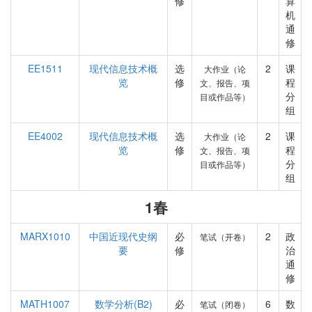
修
算
机
通
修
EE1511
现代信息技术概
选
2
课
大作业（论
览
修
程
文、报告、项
分
目或作品等）
组
EE4002
现代信息技术概
选
2
课
大作业（论
览
修
程
文、报告、项
分
目或作品等）
组
1春
MARX1010
中国近现代史纲
必
2
政
笔试（开卷）
要
修
治
通
修
MATH1007
数学分析(B2)
必
6
数
笔试（闭卷）