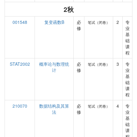
2秋
001548
复变函数B
必
2
专
笔试（闭卷）
修
业
基
础
课
程
STAT2002
概率论与数理统
必
3
专
笔试（闭卷）
计
修
业
基
础
课
程
210070
数据结构及其算
必
4
专
笔试（闭卷）
法
修
业
基
础
课
程