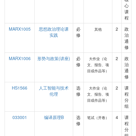
心
课
程
MARX1005
思想政治理论课
必
2
政
其他
实践
修
治
通
修
MARX1006
形势与政策(讲座)
必
2
政
大作业（论
修
治
文、报告、项
通
目或作品等）
修
HS1566
人工智能与技术
选
2
课
大作业（论
伦理
修
程
文、报告、项
分
目或作品等）
组
033001
编译原理B
选
4
课
笔试（开卷）
修
程
分
组