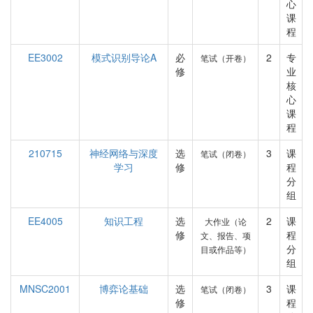
心
课
程
EE3002
模式识别导论A
必
2
专
笔试（开卷）
修
业
核
心
课
程
210715
神经网络与深度
选
3
课
笔试（闭卷）
学习
修
程
分
组
EE4005
知识工程
选
2
课
大作业（论
修
程
文、报告、项
分
目或作品等）
组
MNSC2001
博弈论基础
选
3
课
笔试（闭卷）
修
程