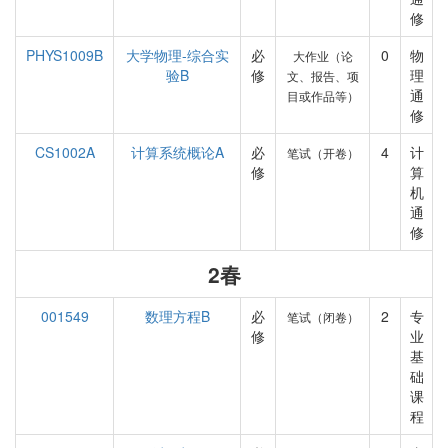
修
PHYS1009B
大学物理-综合实
必
0
物
大作业（论
验B
修
理
文、报告、项
通
目或作品等）
修
CS1002A
计算系统概论A
必
4
计
笔试（开卷）
修
算
机
通
修
2春
001549
数理方程B
必
2
专
笔试（闭卷）
修
业
基
础
课
程