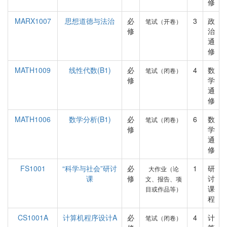
修
MARX1007
思想道德与法治
必
3
政
笔试（开卷）
修
治
通
修
MATH1009
线性代数(B1)
必
4
数
笔试（闭卷）
修
学
通
修
MATH1006
数学分析(B1)
必
6
数
笔试（闭卷）
修
学
通
修
FS1001
“科学与社会”研讨
必
1
研
大作业（论
课
修
讨
文、报告、项
课
目或作品等）
程
CS1001A
计算机程序设计A
必
4
计
笔试（闭卷）