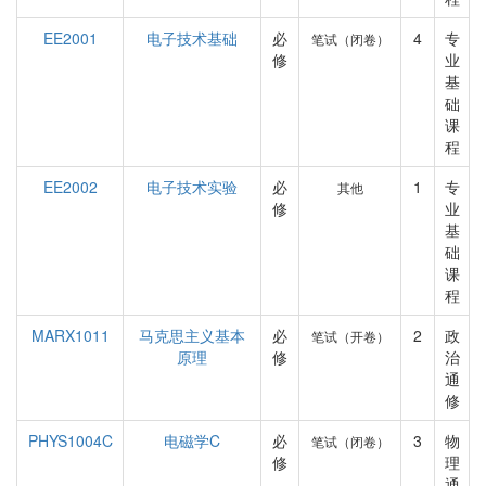
EE2001
电子技术基础
必
4
专
笔试（闭卷）
修
业
基
础
课
程
EE2002
电子技术实验
必
1
专
其他
修
业
基
础
课
程
MARX1011
马克思主义基本
必
2
政
笔试（开卷）
原理
修
治
通
修
PHYS1004C
电磁学C
必
3
物
笔试（闭卷）
修
理
通