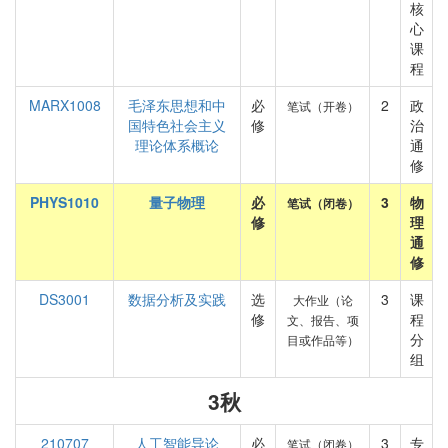
核
心
课
程
MARX1008
毛泽东思想和中
必
2
政
笔试（开卷）
国特色社会主义
修
治
理论体系概论
通
修
PHYS1010
量子物理
必
3
物
笔试（闭卷）
修
理
通
修
DS3001
数据分析及实践
选
3
课
大作业（论
修
程
文、报告、项
分
目或作品等）
组
3秋
210707
人工智能导论
必
3
专
笔试（闭卷）