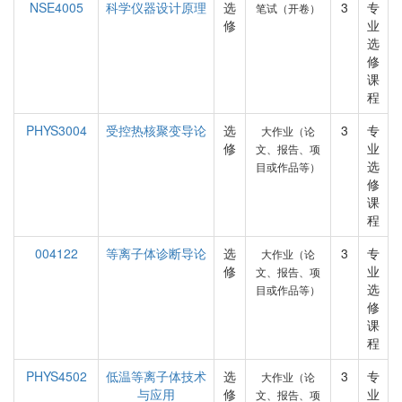
NSE4005
科学仪器设计原理
选
3
专
笔试（开卷）
修
业
选
修
课
程
PHYS3004
受控热核聚变导论
选
3
专
大作业（论
修
业
文、报告、项
选
目或作品等）
修
课
程
004122
等离子体诊断导论
选
3
专
大作业（论
修
业
文、报告、项
选
目或作品等）
修
课
程
PHYS4502
低温等离子体技术
选
3
专
大作业（论
与应用
修
业
文、报告、项