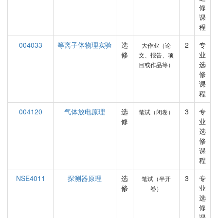
修
课
程
004033
等离子体物理实验
选
2
专
大作业（论
修
业
文、报告、项
选
目或作品等）
修
课
程
004120
气体放电原理
选
3
专
笔试（闭卷）
修
业
选
修
课
程
NSE4011
探测器原理
选
3
专
笔试（半开
修
业
卷）
选
修
课