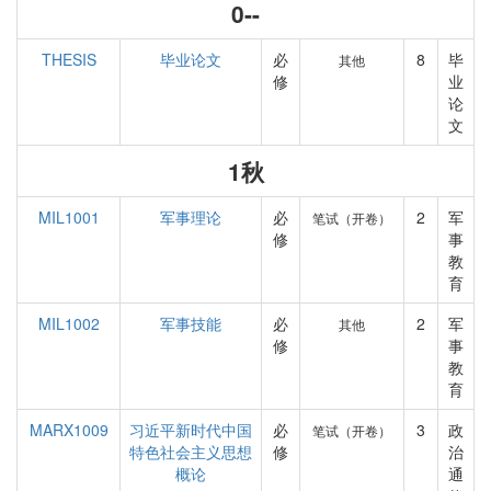
0--
THESIS
毕业论文
必
8
毕
其他
修
业
论
文
1秋
MIL1001
军事理论
必
2
军
笔试（开卷）
修
事
教
育
MIL1002
军事技能
必
2
军
其他
修
事
教
育
MARX1009
习近平新时代中国
必
3
政
笔试（开卷）
特色社会主义思想
修
治
概论
通