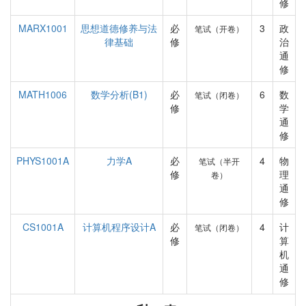
修
MARX1001
思想道德修养与法
必
3
政
笔试（开卷）
律基础
修
治
通
修
MATH1006
数学分析(B1)
必
6
数
笔试（闭卷）
修
学
通
修
PHYS1001A
力学A
必
4
物
笔试（半开
修
理
卷）
通
修
CS1001A
计算机程序设计A
必
4
计
笔试（闭卷）
修
算
机
通
修