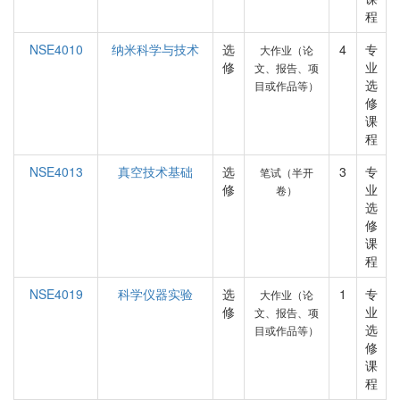
程
NSE4010
纳米科学与技术
选
4
专
大作业（论
修
业
文、报告、项
选
目或作品等）
修
课
程
NSE4013
真空技术基础
选
3
专
笔试（半开
修
业
卷）
选
修
课
程
NSE4019
科学仪器实验
选
1
专
大作业（论
修
业
文、报告、项
选
目或作品等）
修
课
程