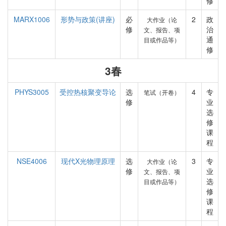
修
MARX1006
形势与政策(讲座)
必
2
政
大作业（论
修
治
文、报告、项
通
目或作品等）
修
3春
PHYS3005
受控热核聚变导论
选
4
专
笔试（开卷）
修
业
选
修
课
程
NSE4006
现代X光物理原理
选
3
专
大作业（论
修
业
文、报告、项
选
目或作品等）
修
课
程