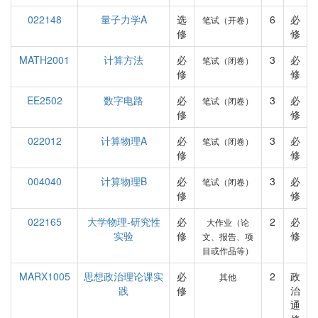
022148
量子力学A
选
6
必
笔试（开卷）
修
修
MATH2001
计算方法
必
3
必
笔试（闭卷）
修
修
EE2502
数字电路
必
3
必
笔试（闭卷）
修
修
022012
计算物理A
必
3
必
笔试（闭卷）
修
修
004040
计算物理B
必
3
必
笔试（闭卷）
修
修
022165
大学物理-研究性
必
2
必
大作业（论
实验
修
修
文、报告、项
目或作品等）
MARX1005
思想政治理论课实
必
2
政
其他
践
修
治
通