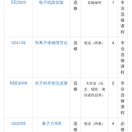
EE2503
电子线路实验
选
1
专
实验操作
修
业
选
修
课
程
004139
等离子体物理导论
选
4
专
笔试（闭卷）
修
业
选
修
课
程
NSE4008
光子科学前沿进展
选
2
专
大作业（论
修
业
文、报告、项
选
目或作品等）
修
课
程
022059
量子力学B
选
4
必
笔试（闭卷）
修
修