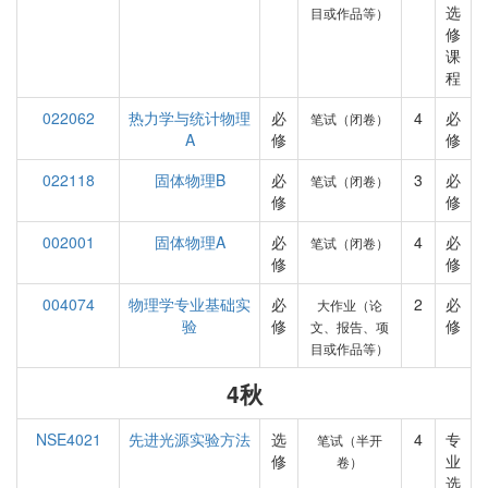
选
目或作品等）
修
课
程
022062
热力学与统计物理
必
4
必
笔试（闭卷）
A
修
修
022118
固体物理B
必
3
必
笔试（闭卷）
修
修
002001
固体物理A
必
4
必
笔试（闭卷）
修
修
004074
物理学专业基础实
必
2
必
大作业（论
验
修
修
文、报告、项
目或作品等）
4秋
NSE4021
先进光源实验方法
选
4
专
笔试（半开
修
业
卷）
选