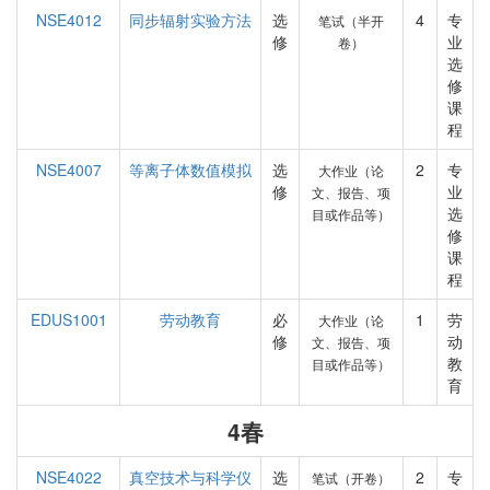
NSE4012
同步辐射实验方法
选
4
专
笔试（半开
修
业
卷）
选
修
课
程
NSE4007
等离子体数值模拟
选
2
专
大作业（论
修
业
文、报告、项
选
目或作品等）
修
课
程
EDUS1001
劳动教育
必
1
劳
大作业（论
修
动
文、报告、项
教
目或作品等）
育
4春
NSE4022
真空技术与科学仪
选
2
专
笔试（开卷）