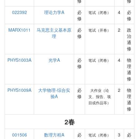
修
修
022392
理论力学A
必
4
必
笔试（闭卷）
修
修
MARX1011
马克思主义基本原
必
2
政
笔试（开卷）
理
修
治
通
修
PHYS1003A
光学A
必
4
物
笔试（闭卷）
修
理
通
修
PHYS1009A
大学物理-综合实
必
2
物
大作业（论
验A
修
理
文、报告、项
通
目或作品等）
修
2春
001506
数理方程A
必
3
必
笔试（闭卷）