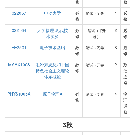
修
修
022057
电动力学
必
4
必
笔试（闭卷）
修
修
022164
大学物理-现代技
必
2
必
笔试（半开
术实验
修
修
卷）
EE2501
电子技术基础
必
3
必
笔试（闭卷）
修
修
MARX1008
毛泽东思想和中国
必
2
政
笔试（开卷）
特色社会主义理论
修
治
体系概论
通
修
PHYS1005A
原子物理A
必
4
物
笔试（闭卷）
修
理
通
修
3秋