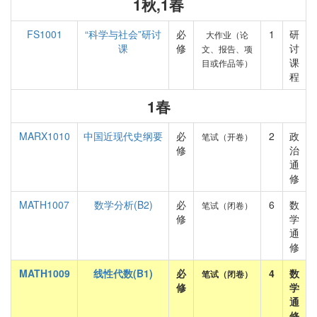
1秋,1春
FS1001
“科学与社会”研讨
必
1
研
大作业（论
课
修
讨
文、报告、项
课
目或作品等）
程
1春
MARX1010
中国近现代史纲要
必
2
政
笔试（开卷）
修
治
通
修
MATH1007
数学分析(B2)
必
6
数
笔试（闭卷）
修
学
通
修
MATH1009
线性代数(B1)
必
4
数
笔试（闭卷）
修
学
通
修